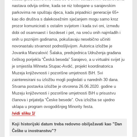
nastava odvija online, kada se niz tobogane u sarajevskim
parkovima ne spuštaju djeca, kada pripadnici generacije 65+
kao dio društva s dalekosežnim sjećanjem mogu samo kroz
prozor komunicirati s ostalim svijetom i kada svi oni, između
dobi od osamnaest i šezdeset i pet, na sreću onih najmlađih i
onih u poznijim godinama, pokušavaju nesebično učiniti
novonastalu stvarnost podnošljivijom. Autorica izložbe je
Jovanka Manzalović Šalaka, predsjednica Udruženja građana
češkog porijekla “Česká beseda” Sarajevo, a u virtualni svijet ju
je smjestila Mihneta Stupac-Avdić, projekt koordinatorica
Muzeja književnosti i pozorišne umjetnosti BiH. Svi
zainteresirani su izložbu mogli pogledati u narednih 30 dana.
Stvarna postavka izložbe je otvorena 26.06.2020. godine u
Muzeju književnosti i pozorišne umjetnosti BiH u prisustvu
članova i prijatelja “Česke besede”. Ova izložba se ujedno
uklapa u program ovogodišnjeg Minority festa.
/vidi sliku 1/
Koji historijski datum treba redovno obilježavati kao ”Dan
Češke u inostranstvu”?