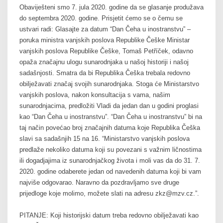
Obaviješteni smo 7. jula 2020. godine da se glasanje produžava
do septembra 2020. godine. Prisjetit ćemo se o čemu se
ustvari radi: Glasajte za datum “Dan Čeha u inostranstvu” –
poruka ministra vanjskih poslova Republike Češke Ministar
vanjskih poslova Republike Češke, Tomaš Petříček, odavno
opaža značajnu ulogu sunarodnjaka u našoj historiji i našoj
sadašnjosti. Smatra da bi Republika Češka trebala redovno
obilježavati značaj svojih sunarodnjaka. Stoga će Ministarstvo
vanjskih poslova, nakon konsultacija s vama, našim
sunarodnjacima, predložiti Vladi da jedan dan u godini proglasi
kao “Dan Čeha u inostranstvu”. “Dan Čeha u inostranstvu” bi na
taj način povećao broj značajnih datuma koje Republika Češka
slavi sa sadašnjih 15 na 16. “Ministarstvo vanjskih poslova
predlaže nekoliko datuma koji su povezani s važnim ličnostima
ili dogadjajima iz sunarodnjačkog života i moli vas da do 31. 7.
2020. godine odaberete jedan od navedenih datuma koji bi vam
najviše odgovarao. Naravno da pozdravljamo sve druge
prijedloge koje molimo, možete slati na adresu zkz@mzv.cz.”.
PITANJE: Koji historijski datum treba redovno obilježavati kao