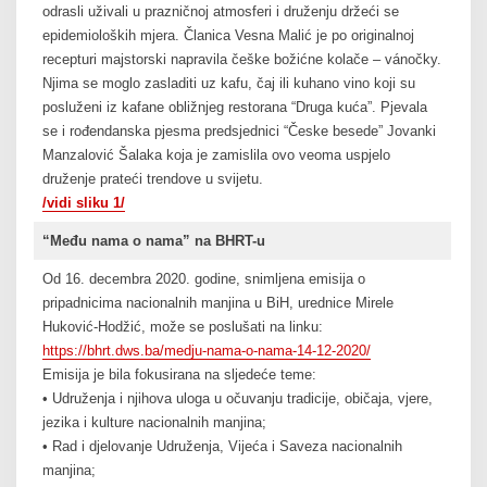
odrasli uživali u prazničnoj atmosferi i druženju držeći se
epidemioloških mjera. Članica Vesna Malić je po originalnoj
recepturi majstorski napravila češke božićne kolače – vánočky.
Njima se moglo zasladiti uz kafu, čaj ili kuhano vino koji su
posluženi iz kafane obližnjeg restorana “Druga kuća”. Pjevala
se i rođendanska pjesma predsjednici “Česke besede” Jovanki
Manzalović Šalaka koja je zamislila ovo veoma uspjelo
druženje prateći trendove u svijetu.
/vidi sliku 1/
“Među nama o nama” na BHRT-u
Od 16. decembra 2020. godine, snimljena emisija o
pripadnicima nacionalnih manjina u BiH, urednice Mirele
Huković-Hodžić, može se poslušati na linku:
https://bhrt.dws.ba/medju-nama-o-nama-14-12-2020/
Emisija je bila fokusirana na sljedeće teme:
• Udruženja i njihova uloga u očuvanju tradicije, običaja, vjere,
jezika i kulture nacionalnih manjina;
• Rad i djelovanje Udruženja, Vijeća i Saveza nacionalnih
manjina;