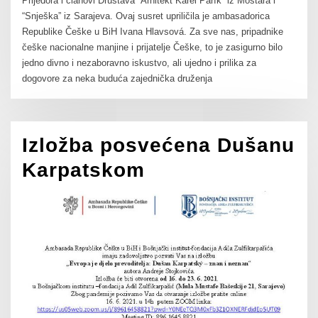
Prijedora i članovi Društava “Arhitekt Karel Pařík” iz Mostara i
“Snješka” iz Sarajeva. Ovaj susret upriličila je ambasadorica
Republike Češke u BiH Ivana Hlavsová. Za sve nas, pripadnike
češke nacionalne manjine i prijatelje Češke, to je zasigurno bilo
jedno divno i nezaboravno iskustvo, ali ujedno i prilika za
dogovore za neka buduća zajednička druženja
Izložba posvećena Dušanu
Karpatskom