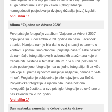
su ga nekad imali i isto po Zakonu (zbog tadašnje
nemogućnosti posjedovanja dvojnog državljanjstva) izgubili.
/vidi sliku 1/
Album “Zajedno uz Advent 2020”
Prve pristigle fotografije za album “Zajedno uz Advent 2020”
objavljene su 3. decembra 2020. godine na našoj Facebook
stranici. Namjera nam je bila da i u ovoj situaciji ostanemo u
kontaktu i pozvali smo članove i prijatelje naše “Česke besede”
da nam šalju fotografije svojih adventskih aranžmana koje bi
trebale biti uvrštene u tematski album. Svi su bili pozvani da
prate postavljene fotografije i da uz jednu fotografiju, ili uz više
njih koje su prema njihovom mišljenju najljepše, označe “Sviđa
mi se”. Proglašenje pobjednika je bilo najavljeno za Božić.
Pobjednička fotografija je ujedno bila i naša božićna i
novogodišnja čestitka, a sve pristigle fotografije su uvrštene u
naš kalendar za 2022. godinu.
/vidi sliku 1/
Dan nastanka samostalne čehoslovačke države