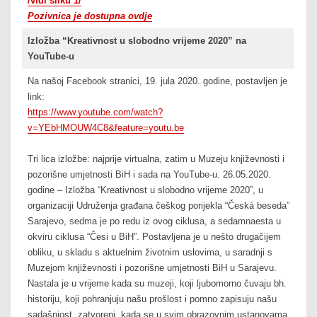
/vidi sliku 1/
Pozivnica je dostupna ovdje
Izložba “Kreativnost u slobodno vrijeme 2020” na
YouTube-u
Na našoj Facebook stranici, 19. jula 2020. godine, postavljen je
link:
https://www.youtube.com/watch?
v=YEbHMOUW4C8&feature=youtu.be
Tri lica izložbe: najprije virtualna, zatim u Muzeju književnosti i
pozorišne umjetnosti BiH i sada na YouTube-u. 26.05.2020.
godine – Izložba “Kreativnost u slobodno vrijeme 2020”, u
organizaciji Udruženja građana češkog porijekla “Česká beseda”
Sarajevo, sedma je po redu iz ovog ciklusa, a sedamnaesta u
okviru ciklusa “Česi u BiH”. Postavljena je u nešto drugačijem
obliku, u skladu s aktuelnim životnim uslovima, u saradnji s
Muzejom književnosti i pozorišne umjetnosti BiH u Sarajevu.
Nastala je u vrijeme kada su muzeji, koji ljubomorno čuvaju bh.
historiju, koji pohranjuju našu prošlost i pomno zapisuju našu
sadašnjost, zatvoreni, kada se u svim obrazovnim ustanovama