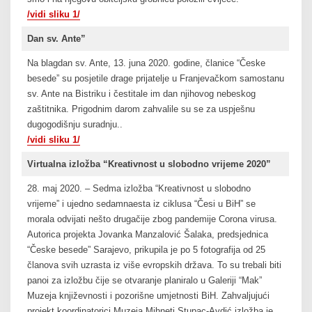
/vidi sliku 1/
Dan sv. Ante”
Na blagdan sv. Ante, 13. juna 2020. godine, članice “Česke
besede” su posjetile drage prijatelje u Franjevačkom samostanu
sv. Ante na Bistriku i čestitale im dan njihovog nebeskog
zaštitnika. Prigodnim darom zahvalile su se za uspješnu
dugogodišnju suradnju..
/vidi sliku 1/
Virtualna izložba “Kreativnost u slobodno vrijeme 2020”
28. maj 2020. – Sedma izložba “Kreativnost u slobodno
vrijeme” i ujedno sedamnaesta iz ciklusa “Česi u BiH” se
morala odvijati nešto drugačije zbog pandemije Corona virusa.
Autorica projekta Jovanka Manzalović Šalaka, predsjednica
“Česke besede” Sarajevo, prikupila je po 5 fotografija od 25
članova svih uzrasta iz više evropskih država. To su trebali biti
panoi za izložbu čije se otvaranje planiralo u Galeriji “Mak”
Muzeja književnosti i pozorišne umjetnosti BiH. Zahvaljujući
projekt koordinatorici Muzeja Mihneti Stupac-Avdić izložba je