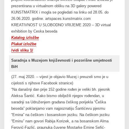
prezentirana u virtualnom obliku na 3D galery powered
KUNSTMATRIX i mogla se pogledati na linku od 28.05. do
26.06.2020. godine. artspaces.kunstmatrix.com
KREATIVNOST U SLOBODNO VRIJEME 2020 – 3D virtual
exhibition by Ceska beseda
Katalog izložbe
Plakat izložbe
/vidi sliku 1/
Saradnja s Muzejom književnosti i pozorišne umjetnosti
BiH
(27. maj 2020. – vijest je objavio Muzej i preuzeli smo je u
cijelosti s njihove Facebook stranice)
“Na današnji dan prije 152 godine rođen je veliki bh. pjesnik
Aleksa Šantić. Kako bismo obilježili njegov rođendan, u
saradnji sa Udruženjem građana češkog porijekla “Češka
beseda” poklanjamo vam najpoznatiju Šantićevu pjesmu
“Emina” na češkom i bosanskom jeziku. Na češkom jeziku
“Eminu” nam govori Rabija Korizek, a na bosanskom Alma
Ferović-Fazlić, praunuka čuvene Mostarke Emine Sefić-