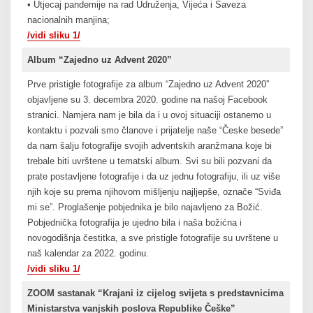
• Utjecaj pandemije na rad Udruženja, Vijeća i Saveza
nacionalnih manjina;
/vidi sliku 1/
Album “Zajedno uz Advent 2020”
Prve pristigle fotografije za album “Zajedno uz Advent 2020”
objavljene su 3. decembra 2020. godine na našoj Facebook
stranici. Namjera nam je bila da i u ovoj situaciji ostanemo u
kontaktu i pozvali smo članove i prijatelje naše “Česke besede”
da nam šalju fotografije svojih adventskih aranžmana koje bi
trebale biti uvrštene u tematski album. Svi su bili pozvani da
prate postavljene fotografije i da uz jednu fotografiju, ili uz više
njih koje su prema njihovom mišljenju najljepše, označe “Sviđa
mi se”. Proglašenje pobjednika je bilo najavljeno za Božić.
Pobjednička fotografija je ujedno bila i naša božićna i
novogodišnja čestitka, a sve pristigle fotografije su uvrštene u
naš kalendar za 2022. godinu.
/vidi sliku 1/
ZOOM sastanak “Krajani iz cijelog svijeta s predstavnicima
Ministarstva vanjskih poslova Republike Češke”