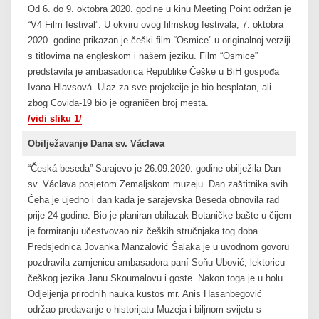
Od 6. do 9. oktobra 2020. godine u kinu Meeting Point održan je
“V4 Film festival”. U okviru ovog filmskog festivala, 7. oktobra
2020. godine prikazan je češki film “Osmice” u originalnoj verziji
s titlovima na engleskom i našem jeziku. Film “Osmice”
predstavila je ambasadorica Republike Češke u BiH gospođa
Ivana Hlavsová. Ulaz za sve projekcije je bio besplatan, ali
zbog Covida-19 bio je ograničen broj mesta.
/vidi sliku 1/
Obilježavanje Dana sv. Václava
“Česká beseda” Sarajevo je 26.09.2020. godine obilježila Dan
sv. Václava posjetom Zemaljskom muzeju. Dan zaštitnika svih
Čeha je ujedno i dan kada je sarajevska Beseda obnovila rad
prije 24 godine. Bio je planiran obilazak Botaničke bašte u čijem
je formiranju učestvovao niz čeških stručnjaka tog doba.
Predsjednica Jovanka Manzalović Šalaka je u uvodnom govoru
pozdravila zamjenicu ambasadora paní Soňu Ubović, lektoricu
češkog jezika Janu Skoumalovu i goste. Nakon toga je u holu
Odjeljenja prirodnih nauka kustos mr. Anis Hasanbegović
održao predavanje o historijatu Muzeja i biljnom svijetu s