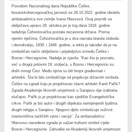
Povodom Nacionalnog dana Republike Češke,
bosanskohercegovačkoj javnosti se 28.10.2022. godine obratila
ambasadorica ove zemlje Ivana Hlavsová. Ovaj praznik se
obilježava upravo 28. oktobra jer je tog dana 1918. godine
tadašnja Čehoslovačka postala nezavisna država. Prema
njenim riječima, Čehoslovačka je u dva navrata branila slobodu
i demokratiju, 1939. i 1948. godine, a rekla je također da je na
simboličan način obilježeno i prijateljstvo između Češke i
Bosne i Hercegovine. Nadalje je zjavila: “Kao što je poznato,
već u drugoj polovini 19. stoljeća, u Bosnu i Hercegovinu su
došli mnogi Česi. Među njima su bili brojni građevinari i
arhitekti. Šta bi bilo simboličnije od projekcije državnih simbola
Češke na zgradi koju je projektovao slavni arhitekt Karel Pařík?
Zgrada Akademije likovnih umjetnosti u Sarajevu nije izabrana
slučajno. Pařík ju je projektovao kao sjedište Evangelističke
crkve. Pařík je bio autor i drugih objekata namijenjenih ljudima
drugih religija u Sarajevu. Njegovo djelo simbolizuje suživot
stanovništva različitih vjera i nacija”. Za ambasadoricu
Hlavsovu navedena zgrada je važan kulturni simbol cijele
Bosne i Hercegovine. Zahvalila se Akademiji likovnih umjetnosti