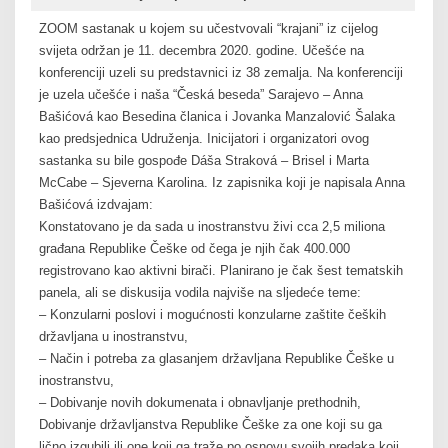
ZOOM sastanak u kojem su učestvovali “krajani” iz cijelog
svijeta održan je 11. decembra 2020. godine. Učešće na
konferenciji uzeli su predstavnici iz 38 zemalja. Na konferenciji
je uzela učešće i naša “Česká beseda” Sarajevo – Anna
Bašićová kao Besedina članica i Jovanka Manzalović Šalaka
kao predsjednica Udruženja. Inicijatori i organizatori ovog
sastanka su bile gospođe Dáša Straková – Brisel i Marta
McCabe – Sjeverna Karolina. Iz zapisnika koji je napisala Anna
Bašićová izdvajam:
Konstatovano je da sada u inostranstvu živi cca 2,5 miliona
građana Republike Češke od čega je njih čak 400.000
registrovano kao aktivni birači. Planirano je čak šest tematskih
panela, ali se diskusija vodila najviše na sljedeće teme:
– Konzularni poslovi i mogućnosti konzularne zaštite čeških
državljana u inostranstvu,
– Način i potreba za glasanjem državljana Republike Češke u
inostranstvu,
– Dobivanje novih dokumenata i obnavljanje prethodnih,
Dobivanje državljanstva Republike Češke za one koji su ga
lično izgubili ili one koji ga traže po osnovu svojih predaka koji