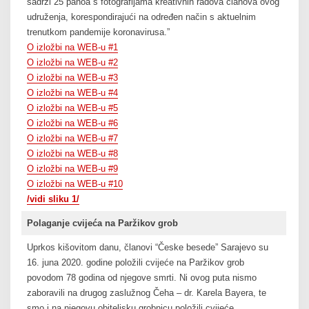
sadrži 25 panoa s fotografijama kreativnih radova članova ovog
udruženja, korespondirajući na određen način s aktuelnim
trenutkom pandemije koronavirusa.”
O izložbi na WEB-u #1
O izložbi na WEB-u #2
O izložbi na WEB-u #3
O izložbi na WEB-u #4
O izložbi na WEB-u #5
O izložbi na WEB-u #6
O izložbi na WEB-u #7
O izložbi na WEB-u #8
O izložbi na WEB-u #9
O izložbi na WEB-u #10
/vidi sliku 1/
Polaganje cvijeća na Paržikov grob
Uprkos kišovitom danu, članovi “Česke besede” Sarajevo su
16. juna 2020. godine položili cvijeće na Paržikov grob
povodom 78 godina od njegove smrti. Ni ovog puta nismo
zaboravili na drugog zaslužnog Čeha – dr. Karela Bayera, te
smo i na njegovu obiteljsku grobnicu položili cvijeće.