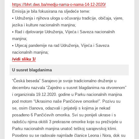
https://bhrt.dws.ba/medju-nama-o-nama-14-12-2020/
Emisija je bila fokusirana na sljedeće teme:
• Udruženja i njihova uloga u očuvanju tradicije, običaja, vjere,
jezika i kulture nacionalnih manjina;
• Rad i djelovanje Udruženja, Vijeća i Saveza nacionalnih
manjina;
• Utjecaj pandemije na rad Udruženja, Vijeća i Saveza
nacionalnih manjina;
/vidi sliku 1/
U susret blagdanima
“Česká beseda” Sarajevo je svoje tradicionalno druženje u
decembru nazvala “Zajedno u susret blagdanima na otvorenom”
i organizirala 19.12.2020. godine u Parku nacionalnih manjina
pod motom “Ukrasimo naše Pančićeve omorike!”. Pozivu su
se, osim članova, odazvali i prijatelji s kojima je nekad
posađeno 6 Pančićevih omorika. Svi su ponijeli ukrase i s
radošću njima okitili 3 prekrasne omorike koje su preživjele u
Parku nacionalnih manjina unatoč teškoj sarajevskoj klimi.
Posebno su se radovale najmlađe članice Leona i Nora, dok su