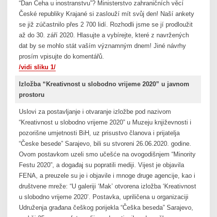
“Dan Čeha u inostranstvu”? Ministerstvo zahraničních věcí
České republiky Krajané si zaslouží mít svůj den! Naší ankety
se již zúčastnilo přes 2 700 lidí. Rozhodli jsme se jí prodloužit
až do 30. září 2020. Hlasujte a vybírejte, které z navržených
dat by se mohlo stát vaším významným dnem! Jiné návrhy
prosím vpisujte do komentářů.
/vidi sliku 1/
Izložba “Kreativnost u slobodno vrijeme 2020” u javnom
prostoru
Uslovi za postavljanje i otvaranje izložbe pod nazivom
“Kreativnost u slobodno vrijeme 2020” u Muzeju književnosti i
pozorišne umjetnosti BiH, uz prisustvo članova i prijatelja
“Česke besede” Sarajevo, bili su stvoreni 26.06.2020. godine.
Ovom postavkom uzeli smo učešće na ovogodišnjem “Minority
Festu 2020”, a događaj su popratili mediji. Vijest je objavila
FENA, a preuzele su je i objavile i mnoge druge agencije, kao i
društvene mreže: “U galeriji ‘Mak’ otvorena izložba ‘Kreativnost
u slobodno vrijeme 2020’. Postavka, upriličena u organizaciji
Udruženja građana češkog porijekla “Češka beseda” Sarajevo,