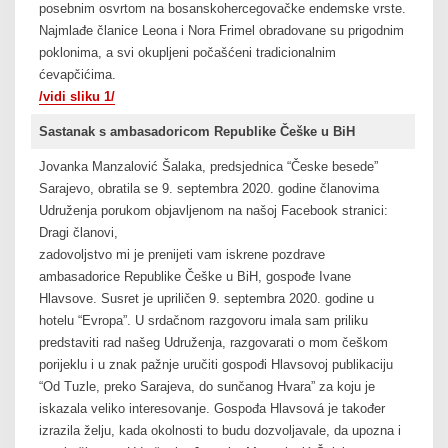
posebnim osvrtom na bosanskohercegovačke endemske vrste.
Najmlađe članice Leona i Nora Frimel obradovane su prigodnim
poklonima, a svi okupljeni počašćeni tradicionalnim
ćevapčićima.
/vidi sliku 1/
Sastanak s ambasadoricom Republike Češke u BiH
Jovanka Manzalović Šalaka, predsjednica “Česke besede”
Sarajevo, obratila se 9. septembra 2020. godine članovima
Udruženja porukom objavljenom na našoj Facebook stranici:
Dragi članovi,
zadovoljstvo mi je prenijeti vam iskrene pozdrave
ambasadorice Republike Češke u BiH, gospođe Ivane
Hlavsove. Susret je upriličen 9. septembra 2020. godine u
hotelu “Evropa”. U srdačnom razgovoru imala sam priliku
predstaviti rad našeg Udruženja, razgovarati o mom češkom
porijeklu i u znak pažnje uručiti gospođi Hlavsovoj publikaciju
“Od Tuzle, preko Sarajeva, do sunčanog Hvara” za koju je
iskazala veliko interesovanje. Gospođa Hlavsová je također
izrazila želju, kada okolnosti to budu dozvoljavale, da upozna i