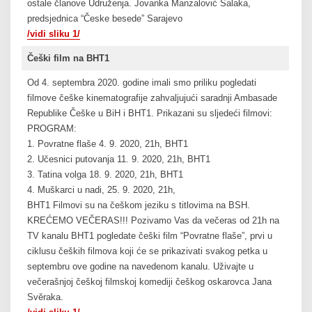
ostale članove Udruženja. Jovanka Manzalović Šalaka,
predsjednica “Česke besede” Sarajevo
/vidi sliku 1/
Češki film na BHT1
Od 4. septembra 2020. godine imali smo priliku pogledati
filmove češke kinematografije zahvaljujući saradnji Ambasade
Republike Češke u BiH i BHT1. Prikazani su sljedeći filmovi:
PROGRAM:
1. Povratne flaše 4. 9. 2020, 21h, BHT1
2. Učesnici putovanja 11. 9. 2020, 21h, BHT1
3. Tatina volga 18. 9. 2020, 21h, BHT1
4. Muškarci u nadi, 25. 9. 2020, 21h,
BHT1 Filmovi su na češkom jeziku s titlovima na BSH.
KREĆEMO VEČERAS!!! Pozivamo Vas da večeras od 21h na
TV kanalu BHT1 pogledate češki film “Povratne flaše”, prvi u
ciklusu čeških filmova koji će se prikazivati svakog petka u
septembru ove godine na navedenom kanalu. Uživajte u
večerašnjoj češkoj filmskoj komediji češkog oskarovca Jana
Svěraka.