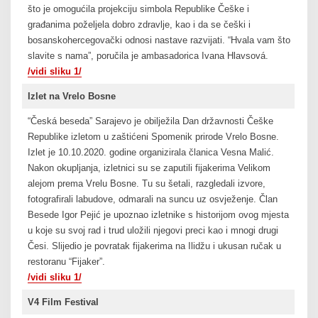
što je omogućila projekciju simbola Republike Češke i
građanima poželjela dobro zdravlje, kao i da se češki i
bosanskohercegovački odnosi nastave razvijati. “Hvala vam što
slavite s nama”, poručila je ambasadorica Ivana Hlavsová.
/vidi sliku 1/
Izlet na Vrelo Bosne
“Česká beseda” Sarajevo je obilježila Dan državnosti Češke
Republike izletom u zaštićeni Spomenik prirode Vrelo Bosne.
Izlet je 10.10.2020. godine organizirala članica Vesna Malić.
Nakon okupljanja, izletnici su se zaputili fijakerima Velikom
alejom prema Vrelu Bosne. Tu su šetali, razgledali izvore,
fotografirali labudove, odmarali na suncu uz osvježenje. Član
Besede Igor Pejić je upoznao izletnike s historijom ovog mjesta
u koje su svoj rad i trud uložili njegovi preci kao i mnogi drugi
Česi. Slijedio je povratak fijakerima na Ilidžu i ukusan ručak u
restoranu “Fijaker”.
/vidi sliku 1/
V4 Film Festival