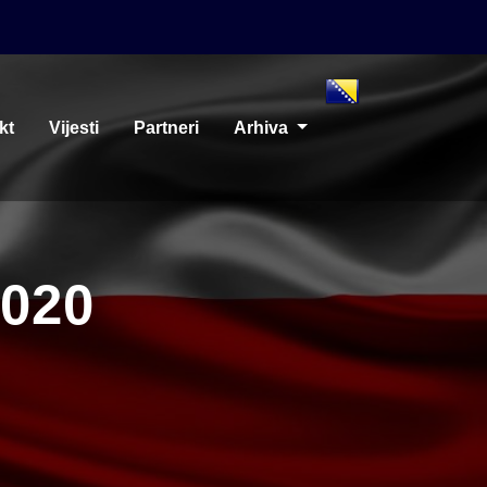
kt
Vijesti
Partneri
Arhiva
2020