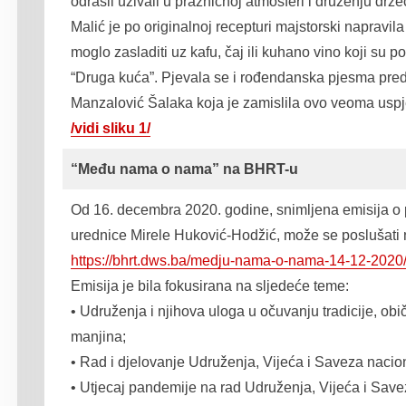
odrasli uživali u prazničnoj atmosferi i druženju dr
Malić je po originalnoj recepturi majstorski napravi
moglo zasladiti uz kafu, čaj ili kuhano vino koji su p
“Druga kuća”. Pjevala se i rođendanska pjesma pre
Manzalović Šalaka koja je zamislila ovo veoma uspje
/vidi sliku 1/
“Među nama o nama” na BHRT-u
Od 16. decembra 2020. godine, snimljena emisija o 
urednice Mirele Huković-Hodžić, može se poslušati n
https://bhrt.dws.ba/medju-nama-o-nama-14-12-2020
Emisija je bila fokusirana na sljedeće teme:
• Udruženja i njihova uloga u očuvanju tradicije, obič
manjina;
• Rad i djelovanje Udruženja, Vijeća i Saveza nacio
• Utjecaj pandemije na rad Udruženja, Vijeća i Sav