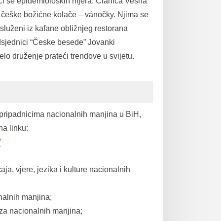
žeći se epidemioloških mjera. Članica Vesna
la češke božićne kolače – vánočky. Njima se
osluženi iz kafane obližnjeg restorana
dsjednici “Česke besede” Jovanki
lo druženje prateći trendove u svijetu.
pripadnicima nacionalnih manjina u BiH,
a linku:
/
aja, vjere, jezika i kulture nacionalnih
nalnih manjina;
eza nacionalnih manjina;