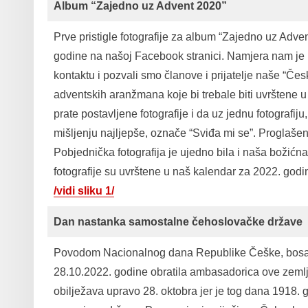
Album “Zajedno uz Advent 2020”
Prve pristigle fotografije za album “Zajedno uz Adv
godine na našoj Facebook stranici. Namjera nam je bi
kontaktu i pozvali smo članove i prijatelje naše “Čes
adventskih aranžmana koje bi trebale biti uvrštene u
prate postavljene fotografije i da uz jednu fotografiju
mišljenju najljepše, označe “Sviđa mi se”. Proglašen
Pobjednička fotografija je ujedno bila i naša božićna 
fotografije su uvrštene u naš kalendar za 2022. godi
/vidi sliku 1/
Dan nastanka samostalne čehoslovačke države
Povodom Nacionalnog dana Republike Češke, bosa
28.10.2022. godine obratila ambasadorica ove zemlj
obilježava upravo 28. oktobra jer je tog dana 1918.