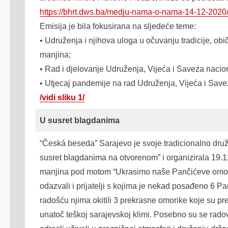
https://bhrt.dws.ba/medju-nama-o-nama-14-12-2020
Emisija je bila fokusirana na sljedeće teme:
• Udruženja i njihova uloga u očuvanju tradicije, obič
manjina;
• Rad i djelovanje Udruženja, Vijeća i Saveza nacio
• Utjecaj pandemije na rad Udruženja, Vijeća i Sav
/vidi sliku 1/
U susret blagdanima
“Česká beseda” Sarajevo je svoje tradicionalno dr
susret blagdanima na otvorenom” i organizirala 19.
manjina pod motom “Ukrasimo naše Pančićeve omorik
odazvali i prijatelji s kojima je nekad posađeno 6 Pa
radošću njima okitili 3 prekrasne omorike koje su pr
unatoč teškoj sarajevskoj klimi. Posebno su se rado