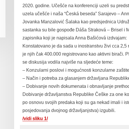
2020. godine. Učešće na konferenciji uzeli su predsta
uzela učešće i naša “Česká beseda” Sarajevo – Ann
Jovanka Manzalović Šalaka kao predsjednica Udruženj
sastanka su bile gospođe Dáša Straková – Brisel i 
zapisnika koji je napisala Anna Bašićová izdvajam:
Konstatovano je da sada u inostranstvu živi cca 2,
je njih čak 400.000 registrovano kao aktivni birači. P
se diskusija vodila najviše na sljedeće teme:
– Konzularni poslovi i mogućnosti konzularne zaštite
– Način i potreba za glasanjem državljana Republik
– Dobivanje novih dokumenata i obnavljanje pretho
Dobivanje državljanstva Republike Češke za one koji s
po osnovu svojih predaka koji su ga nekad imali i 
posjedovanja dvojnog državljanjstva) izgubili.
/vidi sliku 1/