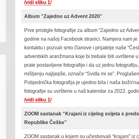
/vidi sliku 1/
Album “Zajedno uz Advent 2020”
Prve pristigle fotografije za album “Zajedno uz Adv
godine na našoj Facebook stranici. Namjera nam je bi
kontaktu i pozvali smo članove i prijatelje naše “Čes
adventskih aranžmana koje bi trebale biti uvrštene u
prate postavljene fotografije i da uz jednu fotografiju
mišljenju najljepše, označe “Sviđa mi se”. Proglašen
Pobjednička fotografija je ujedno bila i naša božićna 
fotografije su uvrštene u naš kalendar za 2022. godi
/vidi sliku 1/
ZOOM sastanak “Krajani iz cijelog svijeta s pred
Republike Češke”
ZOOM sastanak u kojem su učestvovali “krajani” iz c