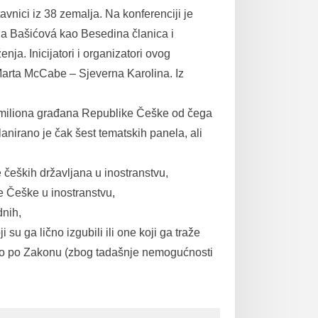
vnici iz 38 zemalja. Na konferenciji je
a Bašićová kao Besedina članica i
a. Inicijatori i organizatori ovog
Marta McCabe – Sjeverna Karolina. Iz
5 miliona građana Republike Češke od čega
lanirano je čak šest tematskih panela, ali
 čeških državljana u inostranstvu,
e Češke u inostranstvu,
dnih,
u ga lično izgubili ili one koji ga traže
isto po Zakonu (zbog tadašnje nemogućnosti