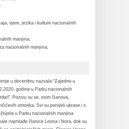
/
aja, vjere, jezika i kulture nacionalnih
nalnih manjina;
eza nacionalnih manjina;
uženje u decembru nazvala “Zajedno u
12.2020. godine u Parku nacionalnih
e!”. Pozivu su se, osim članova,
nčićevih omorika. Svi su ponijeli ukrase i s
eživjele u Parku nacionalnih manjina
vale najmlađe članice Leona i Nora, dok su