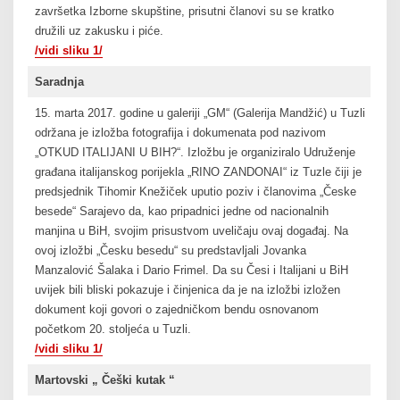
završetka Izborne skupštine, prisutni članovi su se kratko
družili uz zakusku i piće.
/vidi sliku 1/
Saradnja
15. marta 2017. godine u galeriji „GM“ (Galerija Mandžić) u Tuzli
održana je izložba fotografija i dokumenata pod nazivom
„OTKUD ITALIJANI U BIH?“. Izložbu je organiziralo Udruženje
građana italijanskog porijekla „RINO ZANDONAI“ iz Tuzle čiji je
predsjednik Tihomir Knežiček uputio poziv i članovima „Česke
besede“ Sarajevo da, kao pripadnici jedne od nacionalnih
manjina u BiH, svojim prisustvom uveličaju ovaj događaj. Na
ovoj izložbi „Česku besedu“ su predstavljali Jovanka
Manzalović Šalaka i Dario Frimel. Da su Česi i Italijani u BiH
uvijek bili bliski pokazuje i činjenica da je na izložbi izložen
dokument koji govori o zajedničkom bendu osnovanom
početkom 20. stoljeća u Tuzli.
/vidi sliku 1/
Martovski „ Češki kutak “