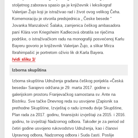
stoljetnog zaborava spasio ga je književnik i leksikograf
Valerijan Žujo koji je istraživao rad i život ovog velikog Čeha.
Komemoraciju je otvorila predsjednica „ Česke besede “
Jovanka Manzalović Šalaka, zamjenica češkog ambasadora
paní Klára von Kriegsheim Kadlecová obratila se riječima
podrške, o istraživačkom radu na monografiji posvećenoj Karlu
Bayeru govorio je književnik Valerijan Žujo, a slikar Mirza
Ibrahimpašić je portretom oživio lik dr.Karla Bayera.
/vi
d
i sliku 1/
Izborna skupština
Izborna skupština Udruženja građana češkog porijekla «Česká
beseda» Sarajevo održana je 29. marta 2017. godine u
galerijskom prostoru Franjevačkog samostana sv. Ante na
Bistriku. Sve tačke Dnevnog reda su usvojene (Zapisnik sa
prethodne Skupštine, Izvještaj o radu između dvije Skupštine,
Plan rada za 2017. godinu, finansijski izvještaji za 2015. i 2016.
godinu, te izvještaji Nadzornog odbora. Također je za period od
četiri godine usvojeno rukovodstvo Udruženja, kao i članovi
Upravnog odbora, Nadzornog odbora i Suda časti. Poslije