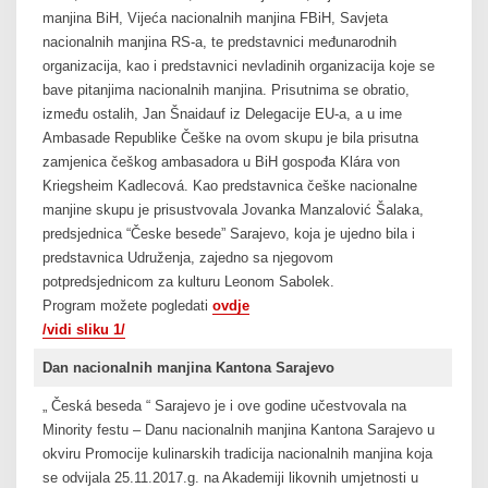
manjina BiH, Vijeća nacionalnih manjina FBiH, Savjeta
nacionalnih manjina RS-a, te predstavnici međunarodnih
organizacija, kao i predstavnici nevladinih organizacija koje se
bave pitanjima nacionalnih manjina. Prisutnima se obratio,
između ostalih, Jan Šnaidauf iz Delegacije EU-a, a u ime
Ambasade Republike Češke na ovom skupu je bila prisutna
zamjenica češkog ambasadora u BiH gospođa Klára von
Kriegsheim Kadlecová. Kao predstavnica češke nacionalne
manjine skupu je prisustvovala Jovanka Manzalović Šalaka,
predsjednica “Česke besede” Sarajevo, koja je ujedno bila i
predstavnica Udruženja, zajedno sa njegovom
potpredsjednicom za kulturu Leonom Sabolek.
Program možete pogledati
ovdje
/vidi sliku 1/
Dan nacionalnih manjina Kantona Sarajevo
„ Česká beseda “ Sarajevo je i ove godine učestvovala na
Minority festu – Danu nacionalnih manjina Kantona Sarajevo u
okviru Promocije kulinarskih tradicija nacionalnih manjina koja
se odvijala 25.11.2017.g. na Akademiji likovnih umjetnosti u