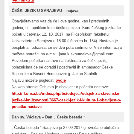
/vidi sliku 1/
ČEŠKI JEZIK U SARAJEVU – najava
Obavještavamo vas da će i ove godine, kao i prethodnih
godina, biti upriličen kurs češkog jezika. Kurs češkog jezika će
početi u četvrtak 12. 10. 2017. na Filozofskom fakultetu
Univerziteta u Sarajevu u 18:00 (učionica br. 154). Nastava je
besplatna i održavat će se dva puta sedmično. Više informacija
možete potražiti na e-mail: jana.k.skoumalova@gmail.com
Povodom početka nastave na Lektoratu za češki jezik,
polaznicima će se obratiti i pozdraviti ih ambasador Češke
Republike u Bosni i Hercegovini g. Jakub Skalník.
Najavu možete pogledati
ovdje
Na web stranici Odsjeka je obavijest o početku nastave:
http://ff.unsa.ba/index.php/bs/odsjeci/odsjek-za-slavenske-
jezike-i-knjizevnosti/3667-ceski-jezik-i-kultura-1-obavijest-o-
pocetku-nastave
Dan sv. Václava – Dan „ Česke besede “
„ Česká beseda “ Sarajevo je 27.09.2017.g. svečano obilježila