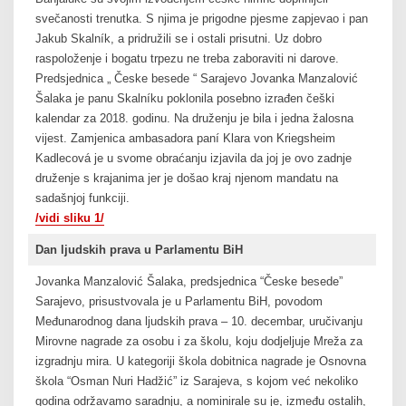
svečanosti trenutka. S njima je prigodne pjesme zapjevao i pan
Jakub Skalník, a pridružili se i ostali prisutni. Uz dobro
raspoloženje i bogatu trpezu ne treba zaboraviti ni darove.
Predsjednica „ Česke besede “ Sarajevo Jovanka Manzalović
Šalaka je panu Skalníku poklonila posebno izrađen češki
kalendar za 2018. godinu. Na druženju je bila i jedna žalosna
vijest. Zamjenica ambasadora paní Klara von Kriegsheim
Kadlecová je u svome obraćanju izjavila da joj je ovo zadnje
druženje s krajanima jer je došao kraj njenom mandatu na
sadašnjoj funkciji.
/vidi sliku 1/
Dan ljudskih prava u Parlamentu BiH
Jovanka Manzalović Šalaka, predsjednica “Česke besede”
Sarajevo, prisustvovala je u Parlamentu BiH, povodom
Međunarodnog dana ljudskih prava – 10. decembar, uručivanju
Mirovne nagrade za osobu i za školu, koju dodjeljuje Mreža za
izgradnju mira. U kategoriji škola dobitnica nagrade je Osnovna
škola “Osman Nuri Hadžić” iz Sarajeva, s kojom već nekoliko
godina održavamo saradnju, a nominirale su je, između ostalih,