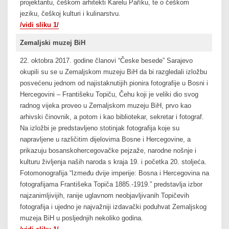
projektantu, češkom arhitekti Karelu Paříku, te o češkom
jeziku, češkoj kulturi i kulinarstvu.
/vidi sliku 1/
Zemaljski muzej BiH
22. oktobra 2017. godine članovi “Česke besede” Sarajevo
okupili su se u Zemaljskom muzeju BiH da bi razgledali izložbu
posvećenu jednom od najistaknutijih pionira fotografije u Bosni i
Hercegovini – Františeku Topiču, Čehu koji je veliki dio svog
radnog vijeka proveo u Zemaljskom muzeju BiH, prvo kao
arhivski činovnik, a potom i kao bibliotekar, sekretar i fotograf.
Na izložbi je predstavljeno stotinjak fotografija koje su
napravljene u različitim dijelovima Bosne i Hercegovine, a
prikazuju bosanskohercegovačke pejzaže, narodne nošnje i
kulturu življenja naših naroda s kraja 19. i početka 20. stoljeća.
Fotomonografija “Između dvije imperije: Bosna i Hercegovina na
fotografijama Františeka Topiča 1885.-1919.” predstavlja izbor
najzanimljivijih, ranije uglavnom neobjavljivanih Topičevih
fotografija i ujedno je najvažniji izdavački poduhvat Zemaljskog
muzeja BiH u posljednjih nekoliko godina.