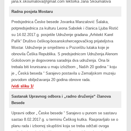
jana.k.skoumalova@gmail.com lektorka Jana Skoumalová
Radna posjeta Mostaru
Predsjednica Česke besede Jovanka Manzalović Šalaka,
potpredsjednica za kulturu Leona Sabolek i članica Ljuba Ristić
su 14.02.2017.g. posjetile Udruženje građana „Arhitekt Karel
Pařík“ Društvo češkog-bosanskohercegovačkog prijateljstva
Mostar. Udruženje je smješteno u Pozorištu lutaka koje je
obnovila Češka Republika. S predsjednicom Udruženja Alenom
Gološovom je dogovorena saradnja dva udruženja. Ona bi
trebala biti krunisana u maju izložbom „ Naših 20 godina “ koju
je „ Česká beseda “ Sarajevo postavila u Zemaljskom muzeju
povodom obilježavanja 20 godina obnove rada.
/vidi sliku 1/
Sastanak Upravnog odbora i „radno druženje“ članova
Besede
Upravni odbor „ Česke besede “ Sarajevo u punom se sastavu
sastao 8.02.2017.g. u terminu Češkog kutka. Raspravljalo se o
planu rada i izbornoj skupštini koja se treba održati ovoga