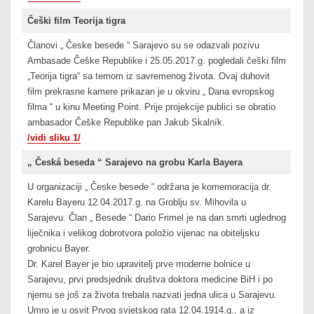
Češki film Teorija tigra
Članovi „ Česke besede “ Sarajevo su se odazvali pozivu
Ambasade Češke Republike i 25.05.2017.g. pogledali češki film
„Teorija tigra“ sa temom iz savremenog života. Ovaj duhovit
film prekrasne kamere prikazan je u okviru „ Dana evropskog
filma “ u kinu Meeting Point. Prije projekcije publici se obratio
ambasador Češke Republike pan Jakub Skalník.
/vidi sliku 1/
„ Česká beseda “ Sarajevo na grobu Karla Bayera
U organizaciji „ Česke besede “ održana je komemoracija dr.
Karelu Bayeru 12.04.2017.g. na Groblju sv. Mihovila u
Sarajevu. Član „ Besede “ Dario Frimel je na dan smrti uglednog
liječnika i velikog dobrotvora položio vijenac na obiteljsku
grobnicu Bayer.
Dr. Karel Bayer je bio upravitelj prve moderne bolnice u
Sarajevu, prvi predsjednik društva doktora medicine BiH i po
njemu se još za života trebala nazvati jedna ulica u Sarajevu.
Umro je u osvit Prvog svjetskog rata 12.04.1914.g., a iz