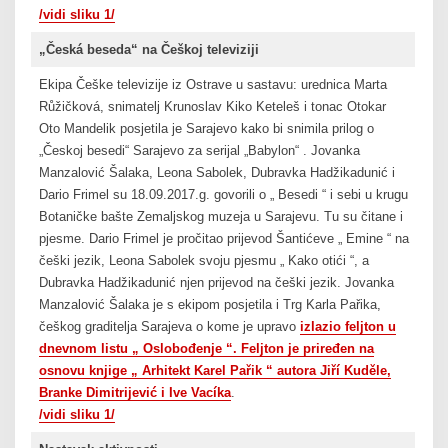
/vidi sliku 1/
„Česká beseda“ na Češkoj televiziji
Ekipa Češke televizije iz Ostrave u sastavu: urednica Marta
Růžičková, snimatelj Krunoslav Kiko Keteleš i tonac Otokar
Oto Mandelik posjetila je Sarajevo kako bi snimila prilog o
„Českoj besedi“ Sarajevo za serijal „Babylon“ . Jovanka
Manzalović Šalaka, Leona Sabolek, Dubravka Hadžikadunić i
Dario Frimel su 18.09.2017.g. govorili o „ Besedi “ i sebi u krugu
Botaničke bašte Zemaljskog muzeja u Sarajevu. Tu su čitane i
pjesme. Dario Frimel je pročitao prijevod Šantićeve „ Emine “ na
češki jezik, Leona Sabolek svoju pjesmu „ Kako otići “, a
Dubravka Hadžikadunić njen prijevod na češki jezik. Jovanka
Manzalović Šalaka je s ekipom posjetila i Trg Karla Pařika,
češkog graditelja Sarajeva o kome je upravo
izlazio feljton u
dnevnom listu „ Oslobođenje “. Feljton je priređen na
osnovu knjige „ Arhitekt Karel Pařik “ autora Jiří Kuděle,
Branke Dimitrijević i Ive Vacíka
.
/vidi sliku 1/