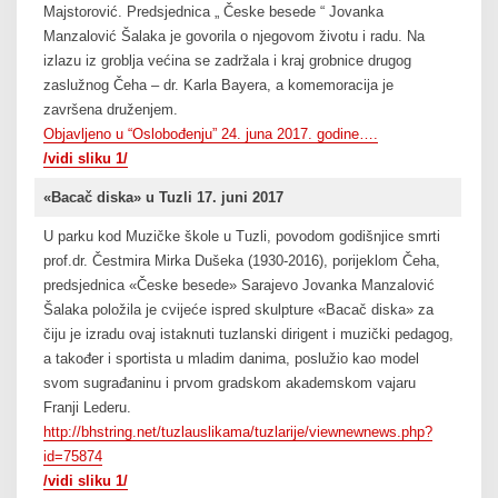
Majstorović. Predsjednica „ Česke besede “ Jovanka
Manzalović Šalaka je govorila o njegovom životu i radu. Na
izlazu iz groblja većina se zadržala i kraj grobnice drugog
zaslužnog Čeha – dr. Karla Bayera, a komemoracija je
završena druženjem.
Objavljeno u “Oslobođenju” 24. juna 2017. godine….
/vidi sliku 1/
«Bacač diska» u Tuzli 17. juni 2017
U parku kod Muzičke škole u Tuzli, povodom godišnjice smrti
prof.dr. Čestmira Mirka Dušeka (1930-2016), porijeklom Čeha,
predsjednica «Česke besede» Sarajevo Jovanka Manzalović
Šalaka položila je cvijeće ispred skulpture «Bacač diska» za
čiju je izradu ovaj istaknuti tuzlanski dirigent i muzički pedagog,
a također i sportista u mladim danima, poslužio kao model
svom sugrađaninu i prvom gradskom akademskom vajaru
Franji Lederu.
http://bhstring.net/tuzlauslikama/tuzlarije/viewnewnews.php?
id=75874
/vidi sliku 1/