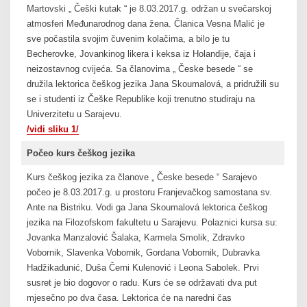
Martovski „ Češki kutak “ je 8.03.2017.g. održan u svečarskoj
atmosferi Međunarodnog dana žena. Članica Vesna Malić je
sve počastila svojim čuvenim kolačima, a bilo je tu
Becherovke, Jovankinog likera i keksa iz Holandije, čaja i
neizostavnog cvijeća. Sa članovima „ Česke besede “ se
družila lektorica češkog jezika Jana Skoumalová, a pridružili su
se i studenti iz Češke Republike koji trenutno studiraju na
Univerzitetu u Sarajevu.
/vidi sliku 1/
Počeo kurs češkog jezika
Kurs češkog jezika za članove „ Česke besede “ Sarajevo
počeo je 8.03.2017.g. u prostoru Franjevačkog samostana sv.
Ante na Bistriku. Vodi ga Jana Skoumalová lektorica češkog
jezika na Filozofskom fakultetu u Sarajevu. Polaznici kursa su:
Jovanka Manzalović Šalaka, Karmela Smolik, Zdravko
Vobornik, Slavenka Vobornik, Gordana Vobornik, Dubravka
Hadžikadunić, Duša Černi Kulenović i Leona Sabolek. Prvi
susret je bio dogovor o radu. Kurs će se održavati dva put
mjesečno po dva časa. Lektorica će na naredni čas