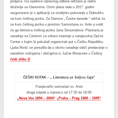
proljeća. Iza sjednice Upravnog odbora održano je radno
druženje sa članovima. Osim plana rada u 2017. godini
razgovarano je o aplikaciji za studijsko putovanje u Dobrušku
na kurs češkog jezika. Za članove „ Česke besede “ održat će
se kurs češkog jezika u prostoru Samostana sv. Ante a vodit
će ga lektorica češkog jezika Jana Skoumalová. Planirana je
saradnja sa Centrom za zdravo starenje u sarajevskoj Općini
Centar s kojim bi pokušali organizirati put u Češku Republiku.
Ljuba Ristić se ponudila da u okviru saradnje održi predavanje o
narodnim nošnjama i običajima iz Južne Moravske u Češkoj.
/vidi sliku 1/
ČEŠKI KUTAK – „ Literatura uz šoljicu čaja“
Franjevački samostan sv. Anto
druga srijeda u mjesecu od 17:30 do 19:00
„Nova Ves 1894 – 2004“
„Praha – Prag 1900 – 1945“