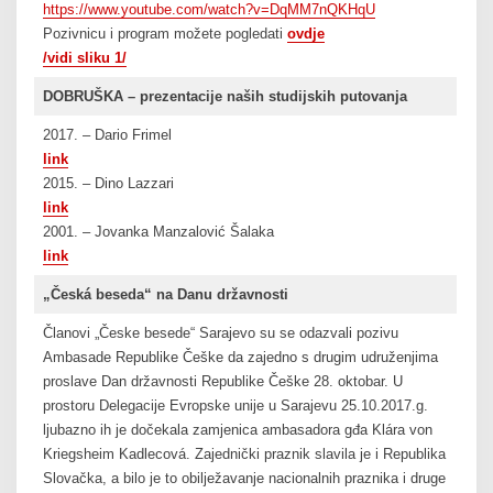
https://www.youtube.com/watch?v=DqMM7nQKHqU
Pozivnicu i program možete pogledati
ovdje
/vidi sli
ku 1/
DOBRUŠKA – prezentacije naših studijskih putovanja
2017. – Dario Frimel
link
2015. – Dino Lazzari
link
2001. – Jovanka Manzalović Šalaka
link
„Česká beseda“ na Danu državnosti
Članovi „Česke besede“ Sarajevo su se odazvali pozivu
Ambasade Republike Češke da zajedno s drugim udruženjima
proslave Dan državnosti Republike Češke 28. oktobar. U
prostoru Delegacije Evropske unije u Sarajevu 25.10.2017.g.
ljubazno ih je dočekala zamjenica ambasadora gđa Klára von
Kriegsheim Kadlecová. Zajednički praznik slavila je i Republika
Slovačka, a bilo je to obilježavanje nacionalnih praznika i druge