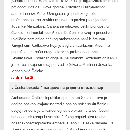
„Česká beseda“ Sarajevo je 16.12.2017.g. organizirala druženje
povodom Božića i Nove godine u prostoru Franjevačkog
samostana sv. Ante. Ove godine je posluženje bilo
profesionalno i na zavidnom nivou, a pozivu predsjednice
Jovanke Manzalović Šalaka se odazvao veliki broj gostiju i
članova partnerskih udruženja. Druženje je svojim prisustvom
uveličala zamjenica češkog ambasadora paní Klára von
Kriegsheim Kadlecová koja je stigla s kćerkicom Mišom, a
pridružila se i naša draga lektorica profesorica Jana
Skoumalová. Poseban događaj na svakom Božićnom druženju
je tombola koju su ovaj put vodile Silvana Martina i Jovanka
Manzalović Šalaka.
/vidi sliku 1/
„ Česká beseda “ Sarajevo na prijemu u rezidenciji
Ambasador Češke Republike nj.e. Jakub Skalník i ove je
godine pozvao krajane na tradicionalno božićno druženje u
svojoj rezidenciji. U rezidenciji su se okupili članovi Českih
beseda i udruženja bosansko-češkog prijateljstva iz oba
bosanskohercegovačka entiteta. Članovi „ Česke besede “ iz
Banjaluke su svojim izvođenjem češke himne doprinijeli