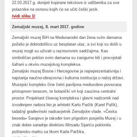
22.03.2017.g. donijeti kopirane tekstove iz udžbenika za sve
polaznike na osnovu kojih će se učiti češki jezik.
/vidi sliku 1/
Zemaljski muzej, 8. mart 2017. godine
Zemaljski muzej BiH na Međunarodni dan žena svim damama
poželio je dobrodošlicu uz besplatan ulaz, a svi koji su došli u
muzej mogli su uživati u raznovrsnim sadržajima. Kao
simboličan poklon svim damama su zasigurno bili i procvjetali
šafrani u okviru muzejskog kompleksa.
Zemaljski muzej Bosne i Hercegovine je najreprezentativnija i
najstarija naučno-obrazovna i kulturna institucija u našoj državi.
Muzejski kompleks čine četiri paviljona međusobno povezana
pristupnom terasom, te botanički vrt koji zauzima centralni
prostor. Projektant čitavog kompleksa i glavni nadzornik nad
izvođenjem radova bio je arhitekt Karlo Paržik (Karel Pařík),
tadašnji građevinski nadsavjetnik Zemaljske vlade. «Česka
beseda» Sarajevo je također tom prigodom posjetila Muzej i u
znak dobre saradnje direktoru Mirsadu Sijariću poklonila
poštansku marku sa likom Karla Paržika.