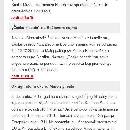
Smilja Mrđa – nastavnica Historije iz spomenute škole, te
predsjednica Udruženja.
/vidi sliku 1/
„Česká beseda“ na Božićnom sajmu
Jovanka Manzalović Šalaka i Vesna Malić predstavile su „
Česku besedu “ Sarajevo na Božićnom sajmu koji se održavao
9. i 10.12.2017.g. u Maloj galeriji sv. Ante u Franjevačkom
samostanu na Bistriku. Na stolu „Česke besede“ su se uz
prigodnu prazničnu ponudu našli i prospekti koji promoviraju
turizam u Češkoj Republici.
/vidi sliku 1/
Okrugli stol u okviru Minority festa
5. decembra 2017. godine u okviru ovogodišnjeg Minotity festa
kojeg organizira Vijeće nacionalnih manjina Kantona Sarajevo
održan je okrugli stol na temu: “Društveno-politička participacija
nacionalnih manjina u BiH”. Domaćin skupa je bila Delegacija
Evropske unije u BiH. Na sastanku su učestvovali predstavnici
EU-a, Ambasada u BiH, lokalne zajednice, Vijeća nacionalnih