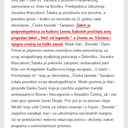
svoj dan – Dan sv. Václava u prostoru Franjevačkog
samostana sv. Ante na Bistriku. Predsjednica Udruženja
Jovanka Manzalović Šalaka je pozdravila sve prisutne, a
posebno goste, i kratko se osvrnula na 21 godinu rada
obnovljene „ Česke besede “ Sarajevo.
Zatim je
potpredsjednica za kulturu Leona Sabolek pročitala svoj
prigodan tekst „ Veći od legende “ o životu sv. Václava i
njegov značaj za češki narod
. Mladi član „ Besede “ Dario
Frimel je pripremio veoma zanimljivu video-prezentaciju sa
svog ovogodišnjeg studijskog putovanja u Dobrušku. Jovanka
Manzalović Šalaka je poklonila zamjenici ambasadora paní
Klári von Kriegsheim Kadlecovoj knjigu recepata „ U slast! –
Pochutnejte si! “ koju je obnovljena „ Česká beseda “ Sarajevo
izdala povodom svoje desetogodišnjice. Među gostima je bila i
gospođa Danka Savić koja je završila uspješan mandat
ambasadorice Bosne i Hercegovine u Republici Češkoj, ali i već
stari gost general Jovan Divjak. Prvi put je na proslavi Varja
Nikolić koja vodi Centar za zdravo starenje i s kojom „ Beseda “
uspješno sarađuje, kao i sa udruženjima nacionalnih manjina
čiji se predstavnici redovno odazivaju pozivu i druženju nakon
programa u samostanskom prostoru.