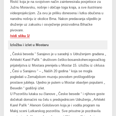
Ristić koja je na svojstven način zainteresirala posjetioce za
Južnu Moravsku, nošnje i običaje toga kraja, a sve ilustrirano
videoprojekcijom. Za ovu je priliku donesena i lutka obučena u
narodnu nošnju iz okolice Brna. Nakon predavanja slijedilo je
druženje uz zakusku i osvježenje proizvodima Bihaćke
pivovare.
/vidi sliku 1/
Izložba i izlet u Mostaru
„ Česká beseda “ Sarajevo je u saradnji s Udruženjem građana „
Arhitekt Karel Pařík “ društvom češko-bosanskohercegovačkog
prijateljstva iz Mostara prenijela u Mostar 15. izložbu iz ciklusa
„ Česi u Sarajevu “ – „ Naših 20 godina “ koja se mogla
pogledati u Zemaljskom muzeju povodom prošlogodišnje
proslave jubileja. Ujedno je putem u Mostar obavljen popularni „
Besedin “ godišnji izlet.
U Pozorištu lutaka su članove „ Česke besede “ i njihove goste
dočekali domaćini na čelu s predsjednicom Udruženja „ Arhitekt
Karel Pařík “ Alenom Gološevom koja je i vodila program na
Maloj sceni Lutkarskog pozorišta. Sve prisutne je pozdravila