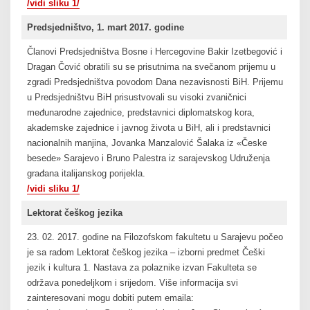
/vidi sliku 1/
Predsjedništvo, 1. mart 2017. godine
Članovi Predsjedništva Bosne i Hercegovine Bakir Izetbegović i
Dragan Čović obratili su se prisutnima na svečanom prijemu u
zgradi Predsjedništva povodom Dana nezavisnosti BiH. Prijemu
u Predsjedništvu BiH prisustvovali su visoki zvaničnici
međunarodne zajednice, predstavnici diplomatskog kora,
akademske zajednice i javnog života u BiH, ali i predstavnici
nacionalnih manjina, Jovanka Manzalović Šalaka iz «Česke
besede» Sarajevo i Bruno Palestra iz sarajevskog Udruženja
građana italijanskog porijekla.
/vidi sliku 1/
Lektorat češkog jezika
23. 02. 2017. godine na Filozofskom fakultetu u Sarajevu počeo
je sa radom Lektorat češkog jezika – izborni predmet Češki
jezik i kultura 1. Nastava za polaznike izvan Fakulteta se
održava ponedeljkom i srijedom. Više informacija svi
zainteresovani mogu dobiti putem emaila: