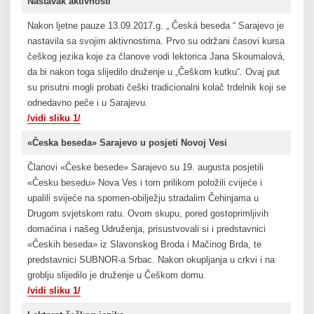
Nastavak aktivnosti
Nakon ljetne pauze 13.09.2017.g. „ Česká beseda “ Sarajevo je
nastavila sa svojim aktivnostima. Prvo su održani časovi kursa
češkog jezika koje za članove vodi lektorica Jana Skoumalová,
da bi nakon toga slijedilo druženje u „Češkom kutku“. Ovaj put
su prisutni mogli probati češki tradicionalni kolač trdelnik koji se
odnedavno peče i u Sarajevu.
/vidi sliku 1/
«Česka beseda» Sarajevo u posjeti Novoj Vesi
Članovi «Česke besede» Sarajevo su 19. augusta posjetili
«Česku besedu» Nova Ves i tom prilikom položili cvijeće i
upalili svijeće na spomen-obilježju stradalim Čehinjama u
Drugom svjetskom ratu. Ovom skupu, pored gostoprimljivih
domaćina i našeg Udruženja, prisustvovali si i predstavnici
«Českih beseda» iz Slavonskog Broda i Mačinog Brda, te
predstavnici SUBNOR-a Srbac. Nakon okupljanja u crkvi i na
groblju slijedilo je druženje u Češkom domu.
/vidi sliku 1/