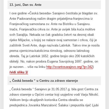
13. juni, Dan sv. Ante
I ove godine «Česká beseda» Sarajevo čestitala je blagdan sv.
Ante Padovanskog našim dragim prijateljima-franjevcima iz
Franjevačkog samostana sv. Ante na Bistriku u Sarajevu.
Inače, Franjevačka crkva sv. Ante je uvijek bila kuća molitve
svih Sarajlija. Nekada se čak gradska četvrt na desnoj obali
rijeke Miljacke, u kojoj se nalaze ovaj samostan i crkva, čiji je
zaštitnik Sveti Ante, dugo nazivala Latinluk. Takvo ime je nosila
prema vjernicima-katolicima riimskog, odnosno latinskog
obreda. Taj je Latinluk 1652. godine brojio oko 200 katoličkih
obitelji. No, nakon prodora Eugena Savojskog 1697. godine, on
je razoren… više na linku
http://svantosarajevo.org/?p=342
)
/vidi sliku 1/
„ Česká beseda “ u Centru za zdravo starenje
„ Česká beseda “ Sarajevo je 31.05.2017.g. bila gost Centra za
zdravo starenje u Općini centar koji uspješno vodi Varja Nikolić.
Velikom broju okupljenih korisnika Centra obratila se
predsjednica Jovanka Manzalović Šalaka i prepustila riječ Ljubi