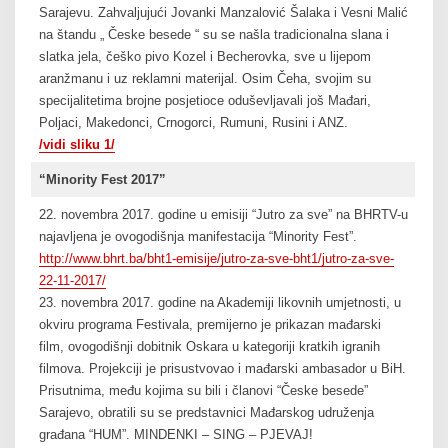
Sarajevu. Zahvaljujući Jovanki Manzalović Šalaka i Vesni Malić
na štandu „ Česke besede “ su se našla tradicionalna slana i
slatka jela, češko pivo Kozel i Becherovka, sve u lijepom
aranžmanu i uz reklamni materijal. Osim Čeha, svojim su
specijalitetima brojne posjetioce oduševljavali još Mađari,
Poljaci, Makedonci, Crnogorci, Rumuni, Rusini i ANZ.
/vidi sliku 1/
“Minority Fest 2017”
22. novembra 2017. godine u emisiji “Jutro za sve” na BHRTV-u
najavljena je ovogodišnja manifestacija “Minority Fest”.
http://www.bhrt.ba/bht1-emisije/jutro-za-sve-bht1/jutro-za-sve-
22-11-2017/
23. novembra 2017. godine na Akademiji likovnih umjetnosti, u
okviru programa Festivala, premijerno je prikazan mađarski
film, ovogodišnji dobitnik Oskara u kategoriji kratkih igranih
filmova. Projekciji je prisustvovao i mađarski ambasador u BiH.
Prisutnima, među kojima su bili i članovi “Česke besede”
Sarajevo, obratili su se predstavnici Mađarskog udruženja
građana “HUM”. MINDENKI – SING – PJEVAJ!