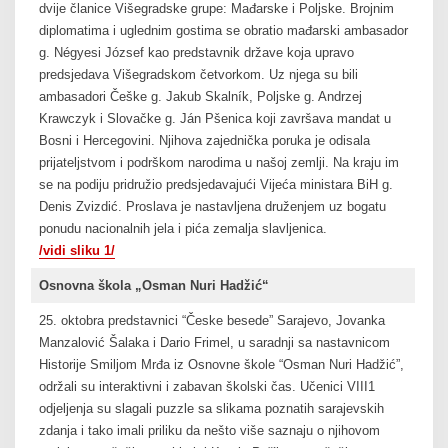
dvije članice Višegradske grupe: Mađarske i Poljske. Brojnim
diplomatima i uglednim gostima se obratio mađarski ambasador
g. Négyesi József kao predstavnik države koja upravo
predsjedava Višegradskom četvorkom. Uz njega su bili
ambasadori Češke g. Jakub Skalník, Poljske g. Andrzej
Krawczyk i Slovačke g. Ján Pšenica koji završava mandat u
Bosni i Hercegovini. Njihova zajednička poruka je odisala
prijateljstvom i podrškom narodima u našoj zemlji. Na kraju im
se na podiju pridružio predsjedavajući Vijeća ministara BiH g.
Denis Zvizdić. Proslava je nastavljena druženjem uz bogatu
ponudu nacionalnih jela i pića zemalja slavljenica.
/vidi sliku 1/
Osnovna škola „Osman Nuri Hadžić“
25. oktobra predstavnici “Česke besede” Sarajevo, Jovanka
Manzalović Šalaka i Dario Frimel, u saradnji sa nastavnicom
Historije Smiljom Mrđa iz Osnovne škole “Osman Nuri Hadžić”,
održali su interaktivni i zabavan školski čas. Učenici VIII1
odjeljenja su slagali puzzle sa slikama poznatih sarajevskih
zdanja i tako imali priliku da nešto više saznaju o njihovom