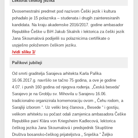
Lektorat češkog jezika
Dvosemestralni predmet pod nazivom Češki jezik i kultura
pohađalo je 15 polaznika – studenata i drugih zainteresiranih
kandidata. Na kraju akademske 2016/2017. godine ambasador
Republike Češke u BiH Jakub Skalník i lektorica za češki jezik
Jana Skoumalová podijelili su polaznicima certifikate o
uspješno položenom češkom jeziku.
/vidi sliku 1/
Pařikovi jubileji
Od smrti graditelja Sarajeva arhitekta Karla Pařika
16.06.2017.g. navršilo se tačno 75 godina, a ove je godine
4.07. i punih 160 godina od njegova rođenja. „Česká beseda“
Sarajevo je na Groblju sv. Mihovila u Sarajevu 16.06.
tradicionalno organizirala komemoraciju ovom „ Čehu rodom, a
Sarajliji izborom “. Uz veliki broj članova „ Besede “ i gostiju,
velikom arhitektu su počast odali zamjenica ambasadora Češke
Republike paní Klára von Kriegsheim Kadlecová, lektorica
češkog jezika Jana Skoumalová i predsjednik Skupštine
Društva bosansko-češkog prijateljstva „ Snješka “ Željko