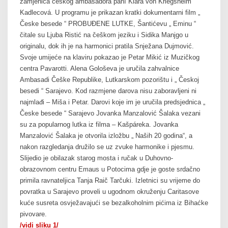
zamjenica češkog ambasadora paní Klára von Kriegsheim
Kadlecová. U programu je prikazan kratki dokumentarni film „
Česke besede “ PROBUĐENE LUTKE, Šantićevu „ Eminu “
čitale su Ljuba Ristić na češkom jeziku i Sidika Manjgo u
originalu, dok ih je na harmonici pratila Snježana Dujmović.
Svoje umijeće na klaviru pokazao je Petar Mikić iz Muzičkog
centra Pavarotti. Alena Gološeva je uručila zahvalnice
Ambasadi Češke Republike, Lutkarskom pozorištu i „ Českoj
besedi “ Sarajevo. Kod razmjene darova nisu zaboravljeni ni
najmlađi – Miša i Petar. Darovi koje im je uručila predsjednica „
Česke besede “ Sarajevo Jovanka Manzalović Šalaka vezani
su za popularnog lutka iz filma – Kašpáreka. Jovanka
Manzalović Šalaka je otvorila izložbu „ Naših 20 godina“, a
nakon razgledanja družilo se uz zvuke harmonike i pjesmu.
Slijedio je obilazak starog mosta i ručak u Duhovno-
obrazovnom centru Emaus u Potocima gdje je goste srdačno
primila ravnateljica Tanja Raič Tarčuki. Izletnici su vrijeme do
povratka u Sarajevo proveli u ugodnom okruženju Caritasove
kuće susreta osvježavajući se bezalkoholnim pićima iz Bihaćke
pivovare.
/vidi sliku 1/