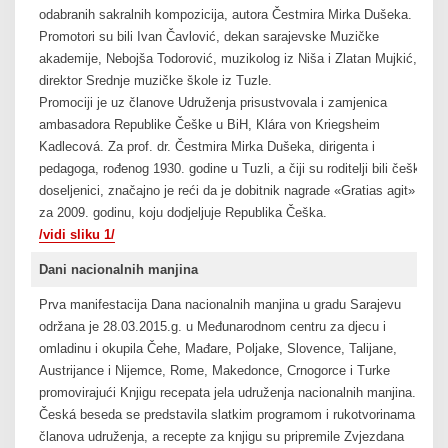
odabranih sakralnih kompozicija, autora Čestmira Mirka Dušeka.
Promotori su bili Ivan Čavlović, dekan sarajevske Muzičke
akademije, Nebojša Todorović, muzikolog iz Niša i Zlatan Mujkić,
direktor Srednje muzičke škole iz Tuzle.
Promociji je uz članove Udruženja prisustvovala i zamjenica
ambasadora Republike Češke u BiH, Klára von Kriegsheim
Kadlecová. Za prof. dr. Čestmira Mirka Dušeka, dirigenta i
pedagoga, rođenog 1930. godine u Tuzli, a čiji su roditelji bili češki
doseljenici, značajno je reći da je dobitnik nagrade «Gratias agit»
za 2009. godinu, koju dodjeljuje Republika Češka.
/vidi sliku 1/
Dani nacionalnih manjina
Prva manifestacija Dana nacionalnih manjina u gradu Sarajevu
održana je 28.03.2015.g. u Međunarodnom centru za djecu i
omladinu i okupila Čehe, Mađare, Poljake, Slovence, Talijane,
Austrijance i Nijemce, Rome, Makedonce, Crnogorce i Turke
promovirajući Knjigu recepata jela udruženja nacionalnih manjina.
Česká beseda se predstavila slatkim programom i rukotvorinama
članova udruženja, a recepte za knjigu su pripremile Zvjezdana