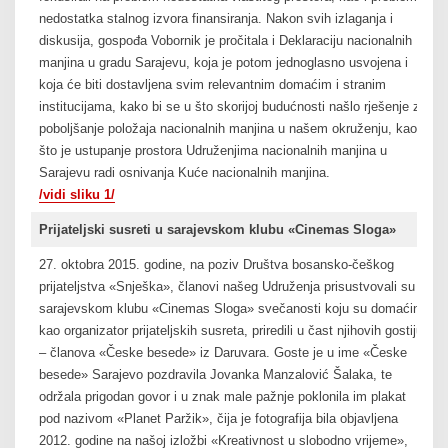
nedostatka stalnog izvora finansiranja. Nakon svih izlaganja i
diskusija, gospođa Vobornik je pročitala i Deklaraciju nacionalnih
manjina u gradu Sarajevu, koja je potom jednoglasno usvojena i
koja će biti dostavljena svim relevantnim domaćim i stranim
institucijama, kako bi se u što skorijoj budućnosti našlo rješenje za
poboljšanje položaja nacionalnih manjina u našem okruženju, kao
što je ustupanje prostora Udruženjima nacionalnih manjina u
Sarajevu radi osnivanja Kuće nacionalnih manjina.
/vidi sliku 1/
Prijateljski susreti u sarajevskom klubu «Cinemas Sloga»
27. oktobra 2015. godine, na poziv Društva bosansko-češkog
prijateljstva «Snješka», članovi našeg Udruženja prisustvovali su u
sarajevskom klubu «Cinemas Sloga» svečanosti koju su domaćini,
kao organizator prijateljskih susreta, priredili u čast njihovih gostiju
– članova «Česke besede» iz Daruvara. Goste je u ime «Česke
besede» Sarajevo pozdravila Jovanka Manzalović Šalaka, te
održala prigodan govor i u znak male pažnje poklonila im plakat
pod nazivom «Planet Paržik», čija je fotografija bila objavljena
2012. godine na našoj izložbi «Kreativnost u slobodno vrijeme»,