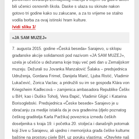
bili učenici osnovnih škola. Daske s ulaza su skinute nakon
gotovo tri godine kako su zakucane, a za to vrijeme se stalno
vodila borba za ovaj istinski hram kulture.
/vidi sliku 1/
«JA SAM MUZEJ»
7. augusta 2015. godine «Česká beseda» Sarajevo, u sklopu
građanske akcije solidarnosti pod nazivom «JA SAM MUZEJ»,
uzela je učešće u dežurama koje traju već peti dan u Zemaljskom
muzeju. Dežurali su Jovanka Manzalović Šalaka – predsjednica
Udruženja, Gordana Frimel, Danijela Marić, Ljuba Ristić, Vladimir
Lukačević, Zorica Vaclav, a pridružili su im se gospođa Klára von
Kriegsheim Kadlecová – zamjenica ambasadora Republike Češke
u BiH, kao i Duško Toholj, Vera Đapić, Vladimir Gligić i Katarina
Borisoglebski. Predsjednica «Česke besede» Sarajevo je u
obraćanju za medije istakla da je ova građevina (djelo poznatog
češkog graditelja Karla Paržika) poveznica između čeških
doseljenika s kraja 19. i početka 20. stoljeća i današnjih potomaka
koji žive u Sarajevu, ali ujedno i memorijska građa češke kulturne
baštine na prostoru cijele BiH, uz poruku vlastima: «Otevřete naše