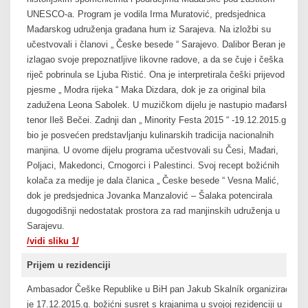
UNESCO-a. Program je vodila Irma Muratović, predsjednica
Mađarskog udruženja građana hum iz Sarajeva. Na izložbi su
učestvovali i članovi „ Česke besede “ Sarajevo. Dalibor Beran je
izlagao svoje prepoznatljive likovne radove, a da se čuje i češka
riječ pobrinula se Ljuba Ristić. Ona je interpretirala češki prijevod
pjesme „ Modra rijeka “ Maka Dizdara, dok je za original bila
zadužena Leona Sabolek. U muzičkom dijelu je nastupio mađarski
tenor Ileš Bečei. Zadnji dan „ Minority Festa 2015 “ -19.12.2015.g.
bio je posvećen predstavljanju kulinarskih tradicija nacionalnih
manjina. U ovome dijelu programa učestvovali su Česi, Mađari,
Poljaci, Makedonci, Crnogorci i Palestinci. Svoj recept božićnih
kolača za medije je dala članica „ Česke besede “ Vesna Malić,
dok je predsjednica Jovanka Manzalović – Šalaka potencirala
dugogodišnji nedostatak prostora za rad manjinskih udruženja u
Sarajevu.
/vidi sliku 1/
Prijem u rezidenciji
Ambasador Češke Republike u BiH pan Jakub Skalník organizirao
je 17.12.2015.g. božićni susret s krajanima u svojoj rezidenciji u