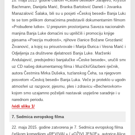
26. maja 2015. godine članovi «Česke besede» Sarajevo, Kryštof
Bachmann, Danijela Marić, Branka Bartolović Daneš i Jovanka
Manazalović Šalaka, bili su u posjeti «Českoj besedi» Banja Luka,
te se tom prilikom domaćinima predstavili dokumentarnim filmom
«Probuđene lutke». U prepunim prostorijama Saveza nacionalnih
manjina Banja Luke domaćini su upriličili i promociju knjige
pjesama «Poezija mudrosti», njihove članice Božane Grozdanić
Živanović, a kojoj su prisustvovale i Marija Đurica i Vesna Marić iz
Odjeljenja za društvene djelatnosti Banja Luke. Marženki
Andulajević, predsjednici banjalučke «Česke besede», uručili smo
uz CD našeg dokumentarnog filma i Muzički/Glazbeni rječnik,
autora Čestmira Mirka Dušeka, tuzlanskog Čeha, sa njegovom
posvetom «Českoj besedi» Banja Luka. Veče je proteklo u ugodnoj
atmosferi uz razgovor, pjesmu, ples i zdravicu «Becherovkom»
kojom smo uzajamno poželjeli nastavak uspješne saradnje i u
narednom periodu.
/vidi sliku 1/
7. Sedmica evropskog filma
22. maja 2015. godine zatvorena je 7. Sedmica evropskog filma
češkom komedijom «REVIVAL» / «OŽIVLJENJE», autorice Alice