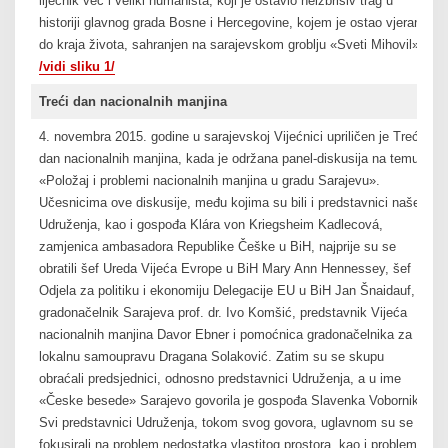
liječnik već i veliki humanista, koji je ostavio neizbrisiv trag u
historiji glavnog grada Bosne i Hercegovine, kojem je ostao vjeran
do kraja života, sahranjen na sarajevskom groblju «Sveti Mihovil».
/vidi sliku 1/
Treći dan nacionalnih manjina
4. novembra 2015. godine u sarajevskoj Vijećnici upriličen je Treći
dan nacionalnih manjina, kada je održana panel-diskusija na temu
«Položaj i problemi nacionalnih manjina u gradu Sarajevu».
Učesnicima ove diskusije, među kojima su bili i predstavnici našeg
Udruženja, kao i gospođa Klára von Kriegsheim Kadlecová,
zamjenica ambasadora Republike Češke u BiH, najprije su se
obratili šef Ureda Vijeća Evrope u BiH Mary Ann Hennessey, šef
Odjela za politiku i ekonomiju Delegacije EU u BiH Jan Šnaidauf,
gradonačelnik Sarajeva prof. dr. Ivo Komšić, predstavnik Vijeća
nacionalnih manjina Davor Ebner i pomoćnica gradonačelnika za
lokalnu samoupravu Dragana Solaković. Zatim su se skupu
obraćali predsjednici, odnosno predstavnici Udruženja, a u ime
«Česke besede» Sarajevo govorila je gospođa Slavenka Vobornik.
Svi predstavnici Udruženja, tokom svog govora, uglavnom su se
fokusirali na problem nedostatka vlastitog prostora, kao i problem