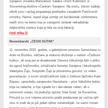
Sarajevo Jovanka Manzalović Šalaka i Asim Kulenović iz
Slovenskog društva «Cankar» Sarajevo. Na sreću, tokom sadnje,
otkrili smo i razlog propadanja prethodno zasađenih Pančićevih
omorika. Naime, ispod sloja zemlje od šezdesetak centimetara
naišli smo na beton koji je zasigurno ostatak nekadašnje
željezničke stanice koja je bila na ovoj lokaciji.
/vidi sliku 1/
Novembarski „CESKI KUTAK“
11. novembra 2015. godine, u galerijskom prostoru Samostana sv.
Ante na Bistriku, održano je redovno druženje u našem «Češkom
kutku», ali ovaj put je dvadesetak članova Udruženja bilo u prilici
da ugosti književnika, istraživača historije Sarajeva i leksikografa
Valerijana Žuju. Gospodin Žujo je prisutnima govorio, uz video-
prezentaciju, o svom istraživačkom radu o češkom liječniku Karelu
Bayeru, upravitelju sarajevske Hastahane – prve Vakufske bolnice,
koja se nalazila, a čija zgrada se i dan-danas nalazi, ali u
ruševnom stanju, na području općine Stari Grad, na Kovačima.
Prisutni su sve vrijeme pozorno pratili predavanje jer većina njih
nisu ni znali da je još jedan njihov sunarodnjak, ne samo vrstan