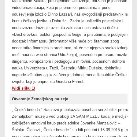
Manzalović Šalaka, predsjednice Udruženja, održana je jednosatna
video-prezentacija, koju je pripremio i prisutnima s puno
oduševljenja izložio Dinno Lazzari, naš ovogodišnji predstavnik na
kursu češkog jezika u Dobrušci. Zatim je uslijedilo prijateljsko i
neobavezno druženje uz malu zakusku i neizostavnu češku
«Becherovku», poklon gospodina Goge, a prisutnima je podijeljen i
dodatak Informatoru (Informator više neće biti štampan zbog
nedostatka finansijskih sredstava, ali će se njegovo svako izdanje
moći naći na web stranici Udruženja), posvećen profesoru muzike,
dirigentu, kompozitoru i pedagogu u mirovini, počasnom doktoru
nauka Univerziteta u Tuzli, Čestmiru Mirku Dušeku, dobitniku
nagrade «Gratias agit» za širenje dobrog imena Republike Češke u
svijetu, koji je pripremila Gordana Frimel.
/vidi sliku 1/
Otvaranje Zemaljskog muzeja
„ Česká beseda “ Sarajevo je pokazala poseban senzibilitet prema
Zemaljskom muzeju već u akciji JA SAM MUZEJ kada je medijski
zabilježen emotivni istup predsjednice Jovanke Manzalović –
Šalaka. Članovi „ Česke besede “ su bili prisutni i 15.09.2015.g. pri
ponovnom otvaranju Zemaljskog muzeja u kojem su glavni akteri