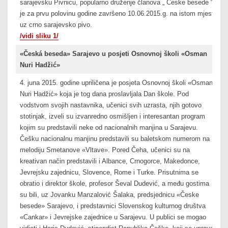
sarajevsku Pivnicu, popularno druženje članova „ Česke besede “
je za prvu polovinu godine završeno 10.06.2015.g. na istom mjestu
uz crno sarajevsko pivo.
/vidi sliku 1/
«Česká beseda» Sarajevo u posjeti Osnovnoj školi «Osman
Nuri Hadžić»
4. juna 2015. godine upriličena je posjeta Osnovnoj školi «Osman
Nuri Hadžić» koja je tog dana proslavljala Dan škole. Pod
vodstvom svojih nastavnika, učenici svih uzrasta, njih gotovo
stotinjak, izveli su izvanredno osmišljen i interesantan program
kojim su predstavili neke od nacionalnih manjina u Sarajevu.
Češku nacionalnu manjinu predstavili su baletskom numerom na
melodiju Smetanove «Vltave». Pored Čeha, učenici su na
kreativan način predstavili i Albance, Crnogorce, Makedonce,
Jevrejsku zajednicu, Slovence, Rome i Turke. Prisutnima se
obratio i direktor škole, profesor Ševal Dudević, a među gostima
su bili, uz Jovanku Manzalović Šalaka, predsjednicu «Česke
besede» Sarajevo, i predstavnici Slovenskog kulturnog društva
«Cankar» i Jevrejske zajednice u Sarajevu. U publici se mogao