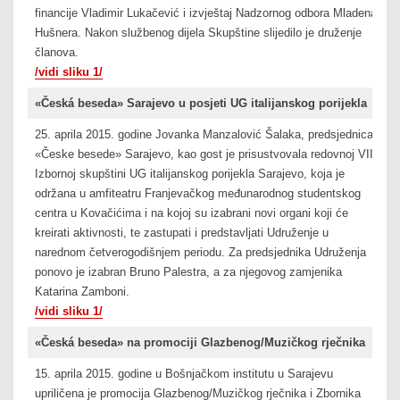
financije Vladimir Lukačević i izvještaj Nadzornog odbora Mladena
Hušnera. Nakon službenog dijela Skupštine slijedilo je druženje
članova.
/vidi sliku 1/
«Česká beseda» Sarajevo u posjeti UG italijanskog porijekla
25. aprila 2015. godine Jovanka Manzalović Šalaka, predsjednica
«Česke besede» Sarajevo, kao gost je prisustvovala redovnoj VII
Izbornoj skupštini UG italijanskog porijekla Sarajevo, koja je
održana u amfiteatru Franjevačkog međunarodnog studentskog
centra u Kovačićima i na kojoj su izabrani novi organi koji će
kreirati aktivnosti, te zastupati i predstavljati Udruženje u
narednom četverogodišnjem periodu. Za predsjednika Udruženja
ponovo je izabran Bruno Palestra, a za njegovog zamjenika
Katarina Zamboni.
/vidi sliku 1/
«Česká beseda» na promociji Glazbenog/Muzičkog rječnika
15. aprila 2015. godine u Bošnjačkom institutu u Sarajevu
upriličena je promocija Glazbenog/Muzičkog rječnika i Zbornika