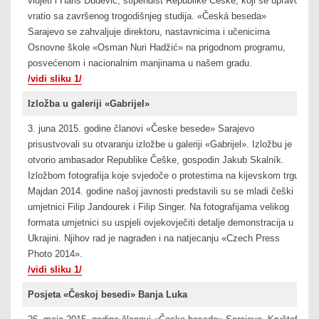
vidjeti i Haris Dudević, stipendist Republike Češke, koji se upravo
vratio sa završenog trogodišnjeg studija. «Česká beseda»
Sarajevo se zahvaljuje direktoru, nastavnicima i učenicima
Osnovne škole «Osman Nuri Hadžić» na prigodnom programu,
posvećenom i nacionalnim manjinama u našem gradu.
/vidi sliku 1/
Izložba u galeriji «Gabrijel»
3. juna 2015. godine članovi «Česke besede» Sarajevo
prisustvovali su otvaranju izložbe u galeriji «Gabrijel». Izložbu je
otvorio ambasador Republike Češke, gospodin Jakub Skalník.
Izložbom fotografija koje svjedoče o protestima na kijevskom trgu
Majdan 2014. godine našoj javnosti predstavili su se mladi češki
umjetnici Filip Jandourek i Filip Singer. Na fotografijama velikog
formata umjetnici su uspjeli ovjekovječiti detalje demonstracija u
Ukrajini. Njihov rad je nagrađen i na natjecanju «Czech Press
Photo 2014».
/vidi sliku 1/
Posjeta «Českoj besedi» Banja Luka