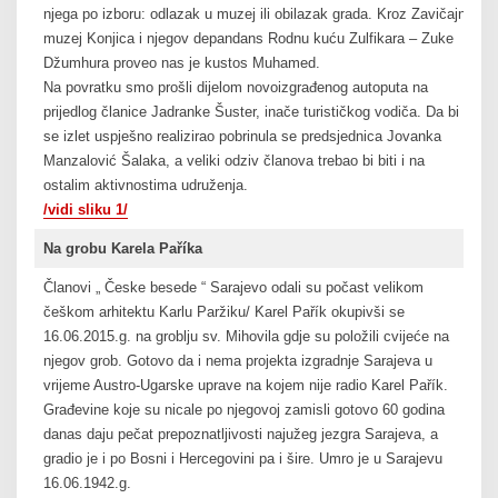
njega po izboru: odlazak u muzej ili obilazak grada. Kroz Zavičajni
muzej Konjica i njegov depandans Rodnu kuću Zulfikara – Zuke
Džumhura proveo nas je kustos Muhamed.
Na povratku smo prošli dijelom novoizgrađenog autoputa na
prijedlog članice Jadranke Šuster, inače turističkog vodiča. Da bi
se izlet uspješno realizirao pobrinula se predsjednica Jovanka
Manzalović Šalaka, a veliki odziv članova trebao bi biti i na
ostalim aktivnostima udruženja.
/vidi sliku 1/
Na grobu Karela Paříka
Članovi „ Česke besede “ Sarajevo odali su počast velikom
češkom arhitektu Karlu Paržiku/ Karel Pařík okupivši se
16.06.2015.g. na groblju sv. Mihovila gdje su položili cvijeće na
njegov grob. Gotovo da i nema projekta izgradnje Sarajeva u
vrijeme Austro-Ugarske uprave na kojem nije radio Karel Pařík.
Građevine koje su nicale po njegovoj zamisli gotovo 60 godina
danas daju pečat prepoznatljivosti najužeg jezgra Sarajeva, a
gradio je i po Bosni i Hercegovini pa i šire. Umro je u Sarajevu
16.06.1942.g.