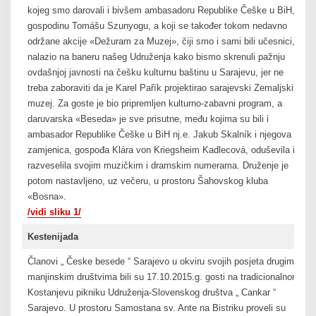
kojeg smo darovali i bivšem ambasadoru Republike Češke u BiH,
gospodinu Tomášu Szunyogu, a koji se također tokom nedavno
održane akcije «Dežuram za Muzej», čiji smo i sami bili učesnici,
nalazio na baneru našeg Udruženja kako bismo skrenuli pažnju
ovdašnjoj javnosti na češku kulturnu baštinu u Sarajevu, jer ne
treba zaboraviti da je Karel Pařík projektirao sarajevski Zemaljski
muzej. Za goste je bio pripremljen kulturno-zabavni program, a
daruvarska «Beseda» je sve prisutne, među kojima su bili i
ambasador Republike Češke u BiH nj.e. Jakub Skalník i njegova
zamjenica, gospođa Klára von Kriegsheim Kadlecová, oduševila i
razveselila svojim muzičkim i dramskim numerama. Druženje je
potom nastavljeno, uz večeru, u prostoru Šahovskog kluba
«Bosna».
/vidi sliku 1/
Kestenijada
Članovi „ Česke besede “ Sarajevo u okviru svojih posjeta drugim
manjinskim društvima bili su 17.10.2015.g. gosti na tradicionalnom
Kostanjevu pikniku Udruženja-Slovenskog društva „ Cankar “
Sarajevo. U prostoru Samostana sv. Ante na Bistriku proveli su