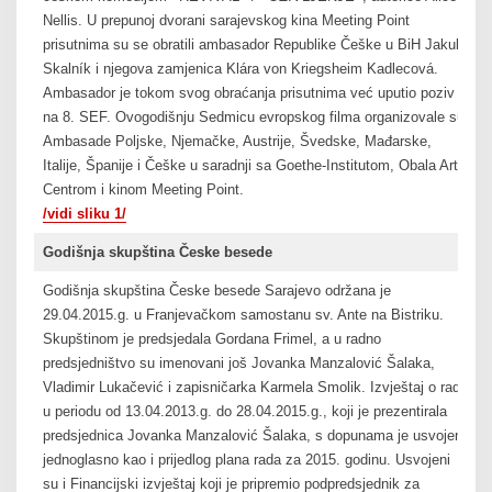
Nellis. U prepunoj dvorani sarajevskog kina Meeting Point
prisutnima su se obratili ambasador Republike Češke u BiH Jakub
Skalník i njegova zamjenica Klára von Kriegsheim Kadlecová.
Ambasador je tokom svog obraćanja prisutnima već uputio poziv
na 8. SEF. Ovogodišnju Sedmicu evropskog filma organizovale su
Ambasade Poljske, Njemačke, Austrije, Švedske, Mađarske,
Italije, Španije i Češke u saradnji sa Goethe-Institutom, Obala Art
Centrom i kinom Meeting Point.
/vidi sliku 1/
Godišnja skupština Česke besede
Godišnja skupština Česke besede Sarajevo održana je
29.04.2015.g. u Franjevačkom samostanu sv. Ante na Bistriku.
Skupštinom je predsjedala Gordana Frimel, a u radno
predsjedništvo su imenovani još Jovanka Manzalović Šalaka,
Vladimir Lukačević i zapisničarka Karmela Smolik. Izvještaj o radu
u periodu od 13.04.2013.g. do 28.04.2015.g., koji je prezentirala
predsjednica Jovanka Manzalović Šalaka, s dopunama je usvojen
jednoglasno kao i prijedlog plana rada za 2015. godinu. Usvojeni
su i Financijski izvještaj koji je pripremio podpredsjednik za