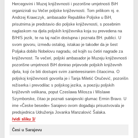
Hercegovini i Muzej književnosti i pozorišne umjetnosti BiH
organizirali su Večer poljske književnosti. Tom prilikom nj. e.
Andrzej Krawczyk, ambasador Republike Poljske u BiH,
prisutnima je predstavio dio poljske književnosti, s posebnim
naglaskom na djela poljskih književnika koja su prevedena na
B/H/S jezik, te na taj način dostupna i poznata BH. publici. U
svom govoru, između ostalog, istakao je također da je šest
Poljaka dobilo Nobelovu nagradu, od kojih su četiri nagrade za
književnost. Te večeri, poljski ambasador je Muzeju književnosti i
pozorišne umjetnosti BiH donirao prijevode poljskih književnih
djela, koji će biti dostupni svim zainteresiranim čitaocima. O
poljskoj književnosti govorila je i Tanja Miletić Oručević, pozorišna
režiserka i prevodilac s poljskog jezika, a poeziju poljskih
književnih velikana, poput Czeslawa Milosza i Wislawe
Szymborske, čitao je poznati sarajevski glumac Ermin Bravo. U
ime «Česke besede» Sarajevo ovom događaju prisustvovala je
predsjednica Udruženja Jovanka Manzalović Šalaka.
/vidi sliku 1/
Česi u Sarajevu