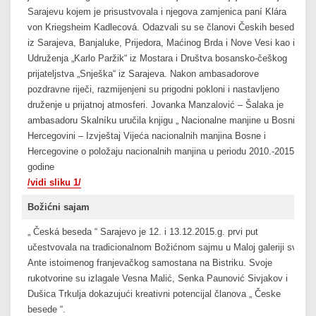
Sarajevu kojem je prisustvovala i njegova zamjenica paní Klára
von Kriegsheim Kadlecová. Odazvali su se članovi Českih beseda
iz Sarajeva, Banjaluke, Prijedora, Maćinog Brda i Nove Vesi kao i
Udruženja „Karlo Paržik“ iz Mostara i Društva bosansko-češkog
prijateljstva „Snješka“ iz Sarajeva. Nakon ambasadorove
pozdravne riječi, razmijenjeni su prigodni pokloni i nastavljeno
druženje u prijatnoj atmosferi. Jovanka Manzalović – Šalaka je
ambasadoru Skalníku uručila knjigu „ Nacionalne manjine u Bosni i
Hercegovini – Izvještaj Vijeća nacionalnih manjina Bosne i
Hercegovine o položaju nacionalnih manjina u periodu 2010.-2015.
godine
/vidi sliku 1/
Božićni sajam
„ Česká beseda “ Sarajevo je 12. i 13.12.2015.g. prvi put
učestvovala na tradicionalnom Božićnom sajmu u Maloj galeriji sv.
Ante istoimenog franjevačkog samostana na Bistriku. Svoje
rukotvorine su izlagale Vesna Malić, Senka Paunović Sivjakov i
Dušica Trkulja dokazujući kreativni potencijal članova „ Česke
besede “.