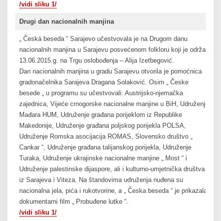
/vidi sliku 1/
Drugi dan nacionalnih manjina
„ Česká beseda “ Sarajevo učestvovala je na Drugom danu
nacionalnih manjina u Sarajevu posvećenom folkloru koji je održan
13.06.2015.g. na Trgu oslobođenja – Alija Izetbegović.
Dan nacionalnih manjina u gradu Sarajevu otvorila je pomoćnica
gradonačelnika Sarajeva Dragana Solaković. Osim „ Česke
besede „ u programu su učestvovali: Austrijsko-njemačka
zajednica, Vijeće crnogorske nacionalne manjine u BiH, Udruženje
Mađara HUM, Udruženje građana porijeklom iz Republike
Makedonije, Udruženje građana poljskog porijekla POLSA,
Udruženje Romska asocijacija ROMAS, Slovensko društvo „
Cankar “, Udruženje građana talijanskog porijekla, Udruženje
Turaka, Udruženje ukrajinske nacionalne manjine „ Most “ i
Udruženje palestinske dijaspore, ali i kulturno-umjetnička društva
iz Sarajeva i Viteza. Na štandovima udruženja nuđena su
nacionalna jela, pića i rukotvorine, a „ Česka beseda “ je prikazala
dokumentarni film „ Probuđene lutke “.
/vidi sliku 1/