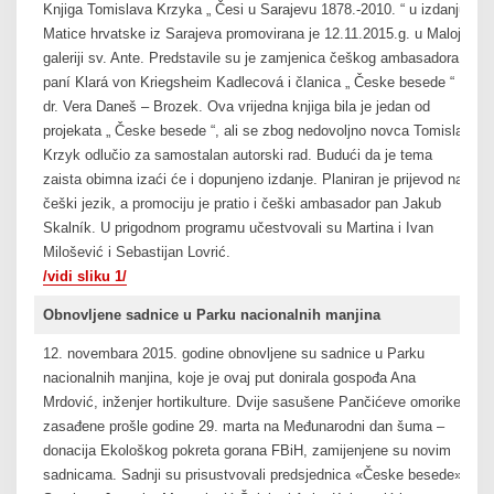
Knjiga Tomislava Krzyka „ Česi u Sarajevu 1878.-2010. “ u izdanju
Matice hrvatske iz Sarajeva promovirana je 12.11.2015.g. u Maloj
galeriji sv. Ante. Predstavile su je zamjenica češkog ambasadora
paní Klará von Kriegsheim Kadlecová i članica „ Česke besede “
dr. Vera Daneš – Brozek. Ova vrijedna knjiga bila je jedan od
projekata „ Česke besede “, ali se zbog nedovoljno novca Tomislav
Krzyk odlučio za samostalan autorski rad. Budući da je tema
zaista obimna izaći će i dopunjeno izdanje. Planiran je prijevod na
češki jezik, a promociju je pratio i češki ambasador pan Jakub
Skalník. U prigodnom programu učestvovali su Martina i Ivan
Milošević i Sebastijan Lovrić.
/vidi sliku 1/
Obnovljene sadnice u Parku nacionalnih manjina
12. novembara 2015. godine obnovljene su sadnice u Parku
nacionalnih manjina, koje je ovaj put donirala gospođa Ana
Mrdović, inženjer hortikulture. Dvije sasušene Pančićeve omorike,
zasađene prošle godine 29. marta na Međunarodni dan šuma –
donacija Ekološkog pokreta gorana FBiH, zamijenjene su novim
sadnicama. Sadnji su prisustvovali predsjednica «Česke besede»