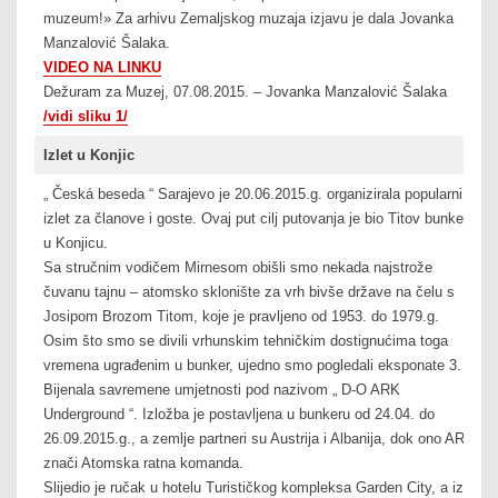
muzeum!» Za arhivu Zemaljskog muzaja izjavu je dala Jovanka
Manzalović Šalaka.
VIDEO NA LINKU
Dežuram za Muzej, 07.08.2015. – Jovanka Manzalović Šalaka
/vidi sliku 1/
Izlet u Konjic
„ Česká beseda “ Sarajevo je 20.06.2015.g. organizirala popularni
izlet za članove i goste. Ovaj put cilj putovanja je bio Titov bunker
u Konjicu.
Sa stručnim vodičem Mirnesom obišli smo nekada najstrože
čuvanu tajnu – atomsko sklonište za vrh bivše države na čelu s
Josipom Brozom Titom, koje je pravljeno od 1953. do 1979.g.
Osim što smo se divili vrhunskim tehničkim dostignućima toga
vremena ugrađenim u bunker, ujedno smo pogledali eksponate 3.
Bijenala savremene umjetnosti pod nazivom „ D-O ARK
Underground “. Izložba je postavljena u bunkeru od 24.04. do
26.09.2015.g., a zemlje partneri su Austrija i Albanija, dok ono ARK
znači Atomska ratna komanda.
Slijedio je ručak u hotelu Turističkog kompleksa Garden City, a iza