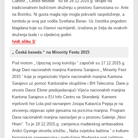
Članovi „ Česke besede “ su se 28.12.2015.g. okupili na
tradicionalnom božićnom druženju u prostoru Samostana sv. Ante
na Bistriku. Ni gusta magla nije mogla pokvariti raspoloženje, a
tombolu je ovaj put vodila Svetlana Beran. Uz čestitke prigodom
blagdana koje su članovi razmijenili, izražena je želja da ovakvih
druženja bude i u sljedećoj godini.
/vidi sliku 1/
„ Česká beseda “ na Minority Festu 2015
Pod motom „ Upoznaj svog komšiju “ započeli su 17.12.2015.g.
drugi Dani nacionalnih manjina Kantona Sarajevo „ Minority Fest
2015 “ koje je organiziralo Vijeće nacionalnih manjina Kantona
Sarajevo uz pomoć Kantonalne skupštine i BH Telecoma. Dane je
otvorio Davor Ebner predsjedavajući Vijeća nacionalnih manjina
Kantona Sarajevo u EU Info Centru na Skenderiji. Kamerni
mješoviti hor Lola pod ravnanjem Josipa Katavića Pepija je na
otvorenju otpjevao splet pjesama na jezicima manjina. Program
Dana nacionalnih manjina nastavljen je u prostoru Galerije „Novi
Hram“. Tu je 18.12.2015.g. zamjenica mađarskog ambasadora
Anikó Gyenge otvorila izložbu „ Naša svjetska baština “ o kulturno-
historijskim spomenicima i područjima Mađarske pod zaštitom