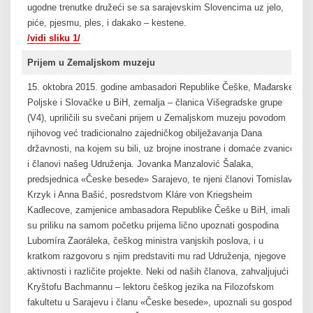
ugodne trenutke družeći se sa sarajevskim Slovencima uz jelo,
piće, pjesmu, ples, i dakako – kestene.
/vidi sliku 1/
Prijem u Zemaljskom muzeju
15. oktobra 2015. godine ambasadori Republike Češke, Mađarske,
Poljske i Slovačke u BiH, zemalja – članica Višegradske grupe
(V4), upriličili su svečani prijem u Zemaljskom muzeju povodom
njihovog već tradicionalno zajedničkog obilježavanja Dana
državnosti, na kojem su bili, uz brojne inostrane i domaće zvanice,
i članovi našeg Udruženja. Jovanka Manzalović Šalaka,
predsjednica «Česke besede» Sarajevo, te njeni članovi Tomislav
Krzyk i Anna Bašić, posredstvom Kláre von Kriegsheim
Kadlecove, zamjenice ambasadora Republike Češke u BiH, imali
su priliku na samom početku prijema lično upoznati gospodina
Lubomíra Zaoráleka, češkog ministra vanjskih poslova, i u
kratkom razgovoru s njim predstaviti mu rad Udruženja, njegove
aktivnosti i različite projekte. Neki od naših članova, zahvaljujući
Kryštofu Bachmannu – lektoru češkog jezika na Filozofskom
fakultetu u Sarajevu i članu «Česke besede», upoznali su gospođe