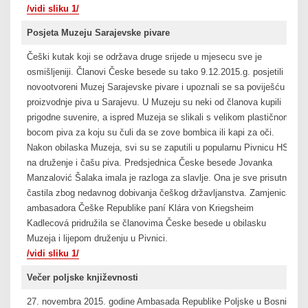
/vidi sliku 1/
Posjeta Muzeju Sarajevske pivare
Češki kutak koji se održava druge srijede u mjesecu sve je
osmišljeniji. Članovi Česke besede su tako 9.12.2015.g. posjetili
novootvoreni Muzej Sarajevske pivare i upoznali se sa poviješću
proizvodnje piva u Sarajevu. U Muzeju su neki od članova kupili
prigodne suvenire, a ispred Muzeja se slikali s velikom plastičnom
bocom piva za koju su čuli da se zove bombica ili kapi za oči.
Nakon obilaska Muzeja, svi su se zaputili u popularnu Pivnicu HS
na druženje i čašu piva. Predsjednica Česke besede Jovanka
Manzalović Šalaka imala je razloga za slavlje. Ona je sve prisutne
častila zbog nedavnog dobivanja češkog državljanstva. Zamjenica
ambasadora Češke Republike paní Klára von Kriegsheim
Kadlecová pridružila se članovima Česke besede u obilasku
Muzeja i lijepom druženju u Pivnici.
/vidi sliku 1/
Večer poljske književnosti
27. novembra 2015. godine Ambasada Republike Poljske u Bosni i