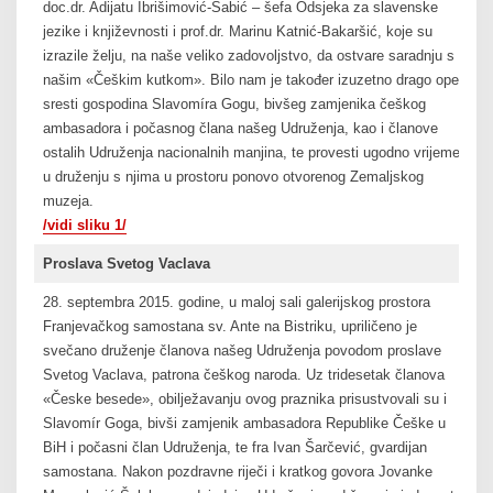
doc.dr. Adijatu Ibrišimović-Šabić – šefa Odsjeka za slavenske
jezike i književnosti i prof.dr. Marinu Katnić-Bakaršić, koje su
izrazile želju, na naše veliko zadovoljstvo, da ostvare saradnju s
našim «Češkim kutkom». Bilo nam je također izuzetno drago opet
sresti gospodina Slavomíra Gogu, bivšeg zamjenika češkog
ambasadora i počasnog člana našeg Udruženja, kao i članove
ostalih Udruženja nacionalnih manjina, te provesti ugodno vrijeme
u druženju s njima u prostoru ponovo otvorenog Zemaljskog
muzeja.
/vidi sliku 1/
Proslava Svetog Vaclava
28. septembra 2015. godine, u maloj sali galerijskog prostora
Franjevačkog samostana sv. Ante na Bistriku, upriličeno je
svečano druženje članova našeg Udruženja povodom proslave
Svetog Vaclava, patrona češkog naroda. Uz tridesetak članova
«Česke besede», obilježavanju ovog praznika prisustvovali su i
Slavomír Goga, bivši zamjenik ambasadora Republike Češke u
BiH i počasni član Udruženja, te fra Ivan Šarčević, gvardijan
samostana. Nakon pozdravne riječi i kratkog govora Jovanke