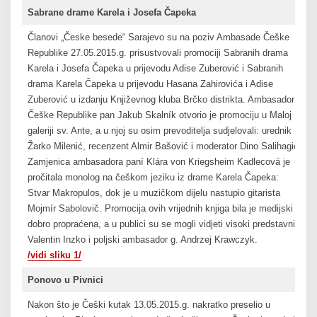
Sabrane drame Karela i Josefa Čapeka
Članovi „Česke besede“ Sarajevo su na poziv Ambasade Češke
Republike 27.05.2015.g. prisustvovali promociji Sabranih drama
Karela i Josefa Čapeka u prijevodu Adise Zuberović i Sabranih
drama Karela Čapeka u prijevodu Hasana Zahirovića i Adise
Zuberović u izdanju Književnog kluba Brčko distrikta. Ambasador
Češke Republike pan Jakub Skalník otvorio je promociju u Maloj
galeriji sv. Ante, a u njoj su osim prevoditelja sudjelovali: urednik
Žarko Milenić, recenzent Almir Bašović i moderator Dino Salihagić.
Zamjenica ambasadora paní Klára von Kriegsheim Kadlecová je
pročitala monolog na češkom jeziku iz drame Karela Čapeka:
Stvar Makropulos, dok je u muzičkom dijelu nastupio gitarista
Mojmír Sabolovič. Promocija ovih vrijednih knjiga bila je medijski
dobro propraćena, a u publici su se mogli vidjeti visoki predstavnik
Valentin Inzko i poljski ambasador g. Andrzej Krawczyk.
/vidi sliku 1/
Ponovo u Pivnici
Nakon što je Češki kutak 13.05.2015.g. nakratko preselio u