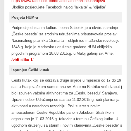
https://www.facebook.com/nacionalnemanjineusarajevu
Ukoliko posjedujete Facebook nalog “lajkajte” & “dijelite”
Posjeta HUM-u
Podpredsjednica za kulturu Leona Sabolek je u okviru saradnje
„Česke besede“ sa srodnim udruženjima prisustvovala proslavi
Nacionalnog praznika 15.marta – obljetnice mađarske revolucije
1848.g. koje je Mađarsko udruženje građana HUM obilježilo
prigodnim programom 18.03.2015.g. u Maloj galeriji sv. Ante.
/vidi sliku 1/
Ispunjen Češki kutak
Češki kutak koji se održava druge srijede u mjesecu od 17 do 19
sati u Franjevačkom samostanu sv. Ante na Bistriku već dvaput je
bio ispunjen važnim aktivnostima za „Česku besedu“ Sarajevo.
Upravni odbor Udruženja se sastao 11.02.2015.g. radi planiranja
aktivnosti u narednom razdoblju. Prvi susret s novim
ambasadorom Česke Republike panom Jakubom Skalníkom
organiziran je 11.03.2015.g. također u terminu Češkog kutka. U
ugodnom druženju sa starim i novim članovima „Česke besede“ su