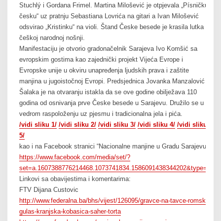
Stuchlý i Gordana Frimel. Martina Milošević je otpjevala „Písničku
česku“ uz pratnju Sebastiana Lovrića na gitari a Ivan Milošević
odsvirao „Kristinku“ na violi. Štand Česke besede je krasila lutka u
češkoj narodnoj nošnji.
Manifestaciju je otvorio gradonačelnik Sarajeva Ivo Komšić sa
evropskim gostima kao zajednički projekt Vijeća Evrope i
Evropske unije u okviru unapređenja ljudskih prava i zaštite
manjina u jugoistočnoj Evropi. Predsjednica Jovanka Manzalović
Šalaka je na otvaranju istakla da se ove godine obilježava 110
godina od osnivanja prve Česke besede u Sarajevu. Družilo se u
vedrom raspoloženju uz pjesmu i tradicionalna jela i pića.
/vidi sliku 1/
/vidi sliku 2/
/vidi sliku 3/
/vidi sliku 4/
/vidi sliku
5/
kao i na Facebook stranici “Nacionalne manjine u Gradu Sarajevu”
https://www.facebook.com/media/set/?
set=a.1607388776214468.1073741834.1586091438344202&type=1
Linkovi sa obavijestima i komentarima:
FTV Dijana Custovic
http://www.federalna.ba/bhs/vijest/126095/gravce-na-tavce-romski-
gulas-kranjska-kobasica-saher-torta