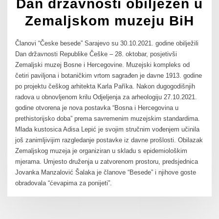
Dan državnosti obilježen u
Zemaljskom muzeju BiH
Članovi “Česke besede” Sarajevo su 30.10.2021. godine obilježili
Dan državnosti Republike Češke – 28. oktobar, posjetivši
Zemaljski muzej Bosne i Hercegovine. Muzejski kompleks od
četiri paviljona i botaničkim vrtom sagrađen je davne 1913. godine
po projektu češkog arhitekta Karla Paříka. Nakon dugogodišnjih
radova u obnovljenom krilu Odjeljenja za arheologiju 27.10.2021.
godine otvorena je nova postavka “Bosna i Hercegovina u
prethistorijsko doba” prema savremenim muzejskim standardima.
Mlada kustosica Adisa Lepić je svojim stručnim vođenjem učinila
još zanimljivijim razgledanje postavke iz davne prošlosti. Obilazak
Zemaljskog muzeja je organiziran u skladu s epidemiološkim
mjerama. Umjesto druženja u zatvorenom prostoru, predsjednica
Jovanka Manzalović Šalaka je članove “Besede” i njihove goste
obradovala “ćevapima za ponijeti”.