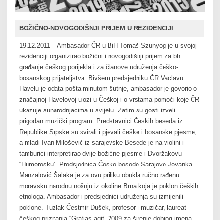
BOŽIČNO-NOVOGODIŠNJI PRIJEM U REZIDENCIJI
19.12.2011 – Ambasador ČR u BiH Tomaš Szunyog je u svojoj
rezidenciji organizirao božićni i novogodišnji prijem za bh
građanje češkog porijekla i za članove udruženja češko-
bosanskog prijateljstva. Bivšem predsjedniku ČR Vaclavu
Havelu je odata pošta minutom šutnje, ambasador je govorio o
značajnoj Havelovoj ulozi u Češkoj i o vrstama pomoći koje ČR
ukazuje sunarodnjacima u svijetu. Zatim su gosti izveli
prigodan muzički program. Predstavnici Českih beseda iz
Republike Srpske su svirali i pjevali češke i bosanske pjesme,
a mladi Ivan Milošević iz sarajevske Besede je na violini i
tamburici interpretirao dvije božićne pjesme i Dvoržakovu
“Humoresku”. Predsjednica Česke besede Sarajevo Jovanka
Manzalović Šalaka je za ovu priliku obukla ručno rađenu
moravsku narodnu nošnju iz okoline Brna koja je poklon čeških
etnologa. Ambasador i predsjednici udruženja su izmijenili
poklone. Tuzlak Čestmir Dušek, profesor i muzičar, laureat
češkog priznanja “Gratias agit” 2009 za širenje dobrog imena