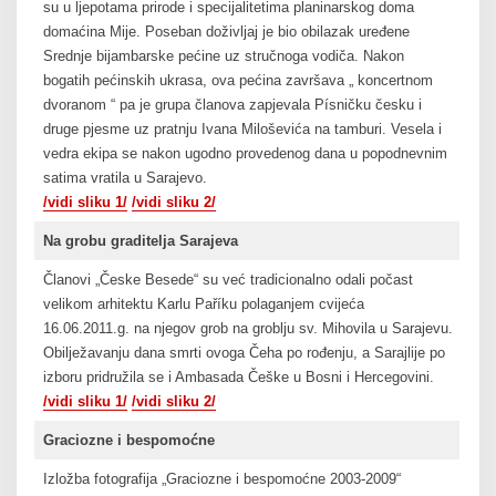
su u ljepotama prirode i specijalitetima planinarskog doma
domaćina Mije. Poseban doživljaj je bio obilazak uređene
Srednje bijambarske pećine uz stručnoga vodiča. Nakon
bogatih pećinskih ukrasa, ova pećina završava „ koncertnom
dvoranom “ pa je grupa članova zapjevala Písničku česku i
druge pjesme uz pratnju Ivana Miloševića na tamburi. Vesela i
vedra ekipa se nakon ugodno provedenog dana u popodnevnim
satima vratila u Sarajevo.
/vidi sliku 1/
/vidi sliku 2/
Na grobu graditelja Sarajeva
Članovi „Česke Besede“ su već tradicionalno odali počast
velikom arhitektu Karlu Paříku polaganjem cvijeća
16.06.2011.g. na njegov grob na groblju sv. Mihovila u Sarajevu.
Obilježavanju dana smrti ovoga Čeha po rođenju, a Sarajlije po
izboru pridružila se i Ambasada Češke u Bosni i Hercegovini.
/vidi sliku 1/
/vidi sliku 2/
Graciozne i bespomoćne
Izložba fotografija „Graciozne i bespomoćne 2003-2009“