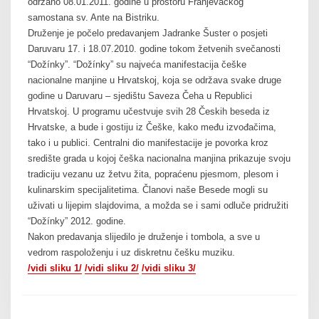
održano 08.01.2011. godine u prostoru Franjevačkog
samostana sv. Ante na Bistriku.
Druženje je počelo predavanjem Jadranke Šuster o posjeti
Daruvaru 17. i 18.07.2010. godine tokom žetvenih svečanosti
“Dožínky”. “Dožínky” su najveća manifestacija češke
nacionalne manjine u Hrvatskoj, koja se održava svake druge
godine u Daruvaru – sjedištu Saveza Čeha u Republici
Hrvatskoj. U programu učestvuje svih 28 Českih beseda iz
Hrvatske, a bude i gostiju iz Češke, kako među izvođačima,
tako i u publici. Centralni dio manifestacije je povorka kroz
središte grada u kojoj češka nacionalna manjina prikazuje svoju
tradiciju vezanu uz žetvu žita, popraćenu pjesmom, plesom i
kulinarskim specijalitetima. Članovi naše Besede mogli su
uživati u lijepim slajdovima, a možda se i sami odluče pridružiti
“Dožínky” 2012. godine.
Nakon predavanja slijedilo je druženje i tombola, a sve u
vedrom raspoloženju i uz diskretnu češku muziku.
/vidi sliku 1/
/vidi sliku 2/
/vidi sliku 3/