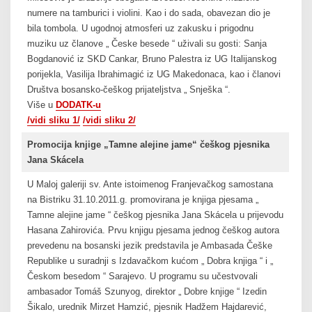
numere na tamburici i violini. Kao i do sada, obavezan dio je
bila tombola. U ugodnoj atmosferi uz zakusku i prigodnu
muziku uz članove „ Česke besede “ uživali su gosti: Sanja
Bogdanović iz SKD Cankar, Bruno Palestra iz UG Italijanskog
porijekla, Vasilija Ibrahimagić iz UG Makedonaca, kao i članovi
Društva bosansko-češkog prijateljstva „ Snješka “.
Više u
DODATK-u
/vidi sliku 1/
/vidi sliku 2/
Promocija knjige „Tamne alejine jame“ češkog pjesnika
Jana Skácela
U Maloj galeriji sv. Ante istoimenog Franjevačkog samostana
na Bistriku 31.10.2011.g. promovirana je knjiga pjesama „
Tamne alejine jame “ češkog pjesnika Jana Skácela u prijevodu
Hasana Zahirovića. Prvu knjigu pjesama jednog češkog autora
prevedenu na bosanski jezik predstavila je Ambasada Češke
Republike u suradnji s Izdavačkom kućom „ Dobra knjiga “ i „
Českom besedom “ Sarajevo. U programu su učestvovali
ambasador Tomáš Szunyog, direktor „ Dobre knjige “ Izedin
Šikalo, urednik Mirzet Hamzić, pjesnik Hadžem Hajdarević,