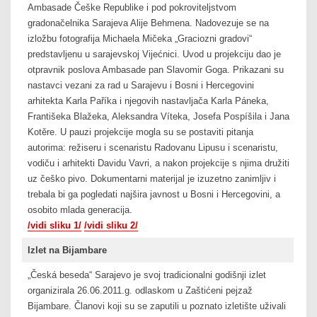
Ambasade Češke Republike i pod pokroviteljstvom
gradonačelnika Sarajeva Alije Behmena. Nadovezuje se na
izložbu fotografija Michaela Mičeka „Graciozni gradovi“
predstavljenu u sarajevskoj Vijećnici. Uvod u projekciju dao je
otpravnik poslova Ambasade pan Slavomir Goga. Prikazani su
nastavci vezani za rad u Sarajevu i Bosni i Hercegovini
arhitekta Karla Paříka i njegovih nastavljača Karla Páneka,
Františeka Blažeka, Aleksandra Víteka, Josefa Pospíšila i Jana
Kotěre. U pauzi projekcije mogla su se postaviti pitanja
autorima: režiseru i scenaristu Radovanu Lipusu i scenaristu,
vodiču i arhitekti Davidu Vavri, a nakon projekcije s njima družiti
uz češko pivo. Dokumentarni materijal je izuzetno zanimljiv i
trebala bi ga pogledati najšira javnost u Bosni i Hercegovini, a
osobito mlada generacija.
/vidi sliku 1/
/vidi sliku 2/
Izlet na Bijambare
„Česká beseda“ Sarajevo je svoj tradicionalni godišnji izlet
organizirala 26.06.2011.g. odlaskom u Zaštićeni pejzaž
Bijambare. Članovi koji su se zaputili u poznato izletište uživali