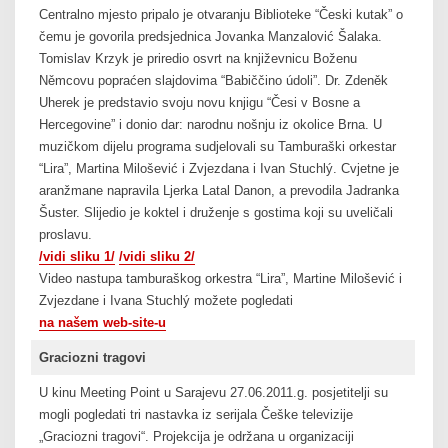
Centralno mjesto pripalo je otvaranju Biblioteke “Česki kutak” o
čemu je govorila predsjednica Jovanka Manzalović Šalaka.
Tomislav Krzyk je priredio osvrt na književnicu Boženu
Němcovu popraćen slajdovima “Babiččino údoli”. Dr. Zdeněk
Uherek je predstavio svoju novu knjigu “Česi v Bosne a
Hercegovine” i donio dar: narodnu nošnju iz okolice Brna. U
muzičkom dijelu programa sudjelovali su Tamburaški orkestar
“Lira”, Martina Milošević i Zvjezdana i Ivan Stuchlý. Cvjetne je
aranžmane napravila Ljerka Latal Danon, a prevodila Jadranka
Šuster. Slijedio je koktel i druženje s gostima koji su uveličali
proslavu.
/vidi sliku 1/
/vidi sliku 2/
Video nastupa tamburaškog orkestra “Lira”, Martine Milošević i
Zvjezdane i Ivana Stuchlý možete pogledati
na našem web-site-u
Graciozni tragovi
U kinu Meeting Point u Sarajevu 27.06.2011.g. posjetitelji su
mogli pogledati tri nastavka iz serijala Češke televizije
„Graciozni tragovi“. Projekcija je održana u organizaciji