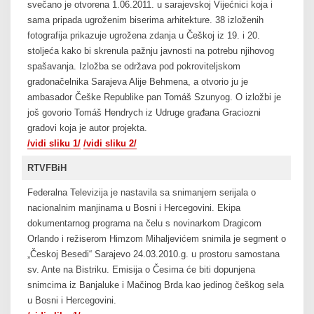
svečano je otvorena 1.06.2011. u sarajevskoj Vijećnici koja i
sama pripada ugroženim biserima arhitekture. 38 izloženih
fotografija prikazuje ugrožena zdanja u Češkoj iz 19. i 20.
stoljeća kako bi skrenula pažnju javnosti na potrebu njihovog
spašavanja. Izložba se održava pod pokroviteljskom
gradonačelnika Sarajeva Alije Behmena, a otvorio ju je
ambasador Češke Republike pan Tomáš Szunyog. O izložbi je
još govorio Tomáš Hendrych iz Udruge građana Graciozni
gradovi koja je autor projekta.
/vidi sliku 1/
/vidi sliku 2/
RTVFBiH
Federalna Televizija je nastavila sa snimanjem serijala o
nacionalnim manjinama u Bosni i Hercegovini. Ekipa
dokumentarnog programa na čelu s novinarkom Dragicom
Orlando i režiserom Himzom Mihaljevićem snimila je segment o
„Českoj Besedi“ Sarajevo 24.03.2010.g. u prostoru samostana
sv. Ante na Bistriku. Emisija o Česima će biti dopunjena
snimcima iz Banjaluke i Mačinog Brda kao jedinog češkog sela
u Bosni i Hercegovini.