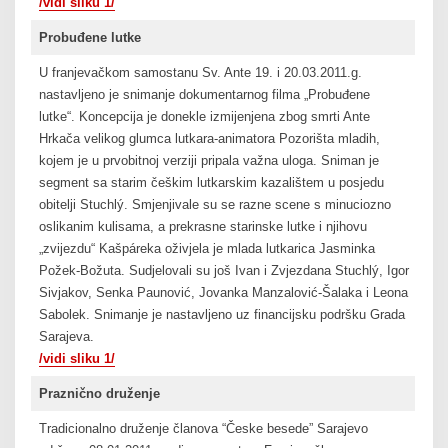
/vidi sliku 1/
Probuđene lutke
U franjevačkom samostanu Sv. Ante 19. i 20.03.2011.g.
nastavljeno je snimanje dokumentarnog filma „Probuđene
lutke“. Koncepcija je donekle izmijenjena zbog smrti Ante
Hrkača velikog glumca lutkara-animatora Pozorišta mladih,
kojem je u prvobitnoj verziji pripala važna uloga. Sniman je
segment sa starim češkim lutkarskim kazalištem u posjedu
obitelji Stuchlý. Smjenjivale su se razne scene s minuciozno
oslikanim kulisama, a prekrasne starinske lutke i njihovu
„zvijezdu“ Kašpáreka oživjela je mlada lutkarica Jasminka
Požek-Božuta. Sudjelovali su još Ivan i Zvjezdana Stuchlý, Igor
Sivjakov, Senka Paunović, Jovanka Manzalović-Šalaka i Leona
Sabolek. Snimanje je nastavljeno uz financijsku podršku Grada
Sarajeva.
/vidi sliku 1/
Praznično druženje
Tradicionalno druženje članova “Česke besede” Sarajevo