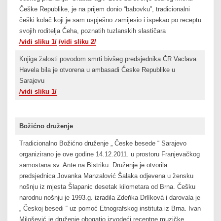
Češke Republike, je na prijem donio “babovku”, tradicionalni
češki kolač koji je sam uspješno zamijesio i ispekao po receptu
svojih roditelja Čeha, poznatih tuzlanskih slastičara
/vidi sliku 1/
/vidi sliku 2/
Knjiga žalosti povodom smrti bivšeg predsjednika ČR Vaclava
Havela bila je otvorena u ambasadi Česke Republike u
Sarajevu
/vidi sliku 1/
Božićno druženje
Tradicionalno Božićno druženje „ Česke besede “ Sarajevo
organizirano je ove godine 14.12.2011. u prostoru Franjevačkog
samostana sv. Ante na Bistriku. Druženje je otvorila
predsjednica Jovanka Manzalović Šalaka odjevena u žensku
nošnju iz mjesta Šlapanic desetak kilometara od Brna. Češku
narodnu nošnju je 1993.g. izradila Zdeňka Drlíková i darovala je
„ Českoj besedi “ uz pomoć Etnografskog instituta iz Brna. Ivan
Milošević je druženje obogatio izvodeći recentne muzičke