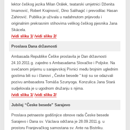
lektor češkog jezika Milan Orálek, teatarski umjetnici Dženita
Imamović, Robert Krajinović, Dino Salihagić i prevodilac Hasan
Zahirović. Publika je uživala u nadahnutom prijevodu i
originalnim prekrasnim stihovima velikog češkog pjesnika Jana
Skácela.
/vidi sliku 1/
/vidi sliku 2/
Proslava Dana državnosti
Ambasada Republike Češke proslavila je Dan državnosti
24.10.2011.g. zajedno s Ambasadama Slovačke i Poljske. Na
svečanom prijemu u sarajevskoj Pivnici među brojnim uglednim
gostima bili su i članovi „ Česke besede “ koji su se odazvali
pozivu ambasadora Tomáša Szunyoga. Konzulica Jana Stará
sudjelovala je u ugodnom družanju s njima.
/v
i
di sliku 1/
/vidi sliku 2/
Jubilej “Česke besede” Sarajevo
Proslava petnaeste godišnjice obnove rada Česke besede
Sarajevo i Dana sv. Václava održana je 28.09.2011.g. u
prostoru Franjevačkog samostana sv. Ante na Bistriku.