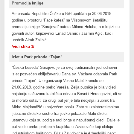
Promocija knjige
Ambasada Republike Češke u BiH upriličila je 30.06.2018.
godine u prostoru “Face kafea” na Vilsonovom šetalištu
promociju knjige “Sarajevo” autora Milana Holuba, a o knjizi su
govorili autor, književnici Ernad Osmić i Jasmin Agić, kao i
urednik Almir Zalihić.
/vidi sliku 1/
Izlet u Park prirode “Tajan”
“Česká beseda” Sarajevo je za svoj tradicionalni jednodnevni
izlet posvećen obilježavanju Dana sv. Václava odabrala Park
prirode “Tajan”. U organizaciji Vesne Malić krenulo se
24.06.2018. godine preko Vareša. Želja putnika je bila vidjeti
najstariju sačuvanu katoličku crkvu u Bosni i Hercegovini, ali se
to moralo ostaviti za drugi put jer je bila nedjelja i župnik fra
Mirko Majdandžić u najvećem poslu. Zato su zainteresiranima
ljubazne školske sestre franjevke pokazale Malu školu,
ustanovu koju su podigle radi brige o napuštenoj djeci. Dalje je
put vodio preko prelijepih krajolika u Zavidoviće koji obiluju
industrijskom baštinom. Blizu Zavidovića je Arheološki park: