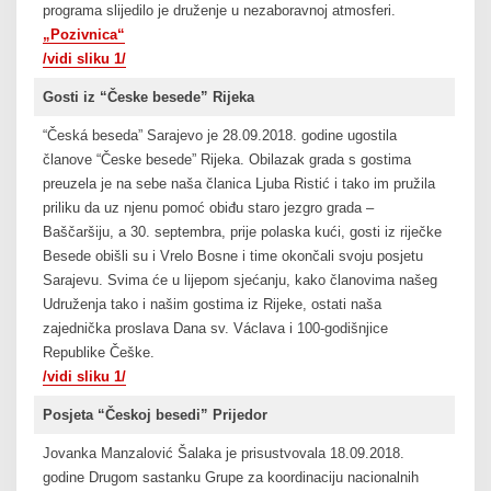
programa slijedilo je druženje u nezaboravnoj atmosferi.
„Pozivnica“
/vidi sliku 1/
Gosti iz “Česke besede” Rijeka
“Česká beseda” Sarajevo je 28.09.2018. godine ugostila
članove “Česke besede” Rijeka. Obilazak grada s gostima
preuzela je na sebe naša članica Ljuba Ristić i tako im pružila
priliku da uz njenu pomoć obiđu staro jezgro grada –
Baščaršiju, a 30. septembra, prije polaska kući, gosti iz riječke
Besede obišli su i Vrelo Bosne i time okončali svoju posjetu
Sarajevu. Svima će u lijepom sjećanju, kako članovima našeg
Udruženja tako i našim gostima iz Rijeke, ostati naša
zajednička proslava Dana sv. Václava i 100-godišnjice
Republike Češke.
/vidi sliku 1/
Posjeta “Českoj besedi” Prijedor
Jovanka Manzalović Šalaka je prisustvovala 18.09.2018.
godine Drugom sastanku Grupe za koordinaciju nacionalnih