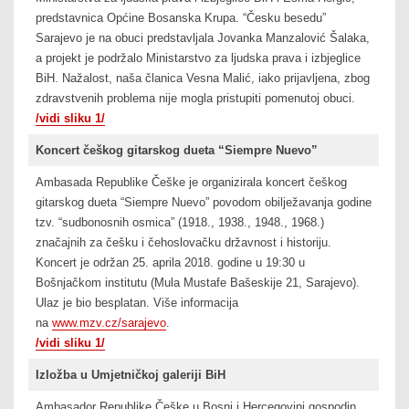
predstavnica Općine Bosanska Krupa. “Česku besedu”
Sarajevo je na obuci predstavljala Jovanka Manzalović Šalaka,
a projekt je podržalo Ministarstvo za ljudska prava i izbjeglice
BiH. Nažalost, naša članica Vesna Malić, iako prijavljena, zbog
zdravstvenih problema nije mogla pristupiti pomenutoj obuci.
/vidi sliku 1/
Koncert češkog gitarskog dueta “Siempre Nuevo”
Ambasada Republike Češke je organizirala koncert češkog
gitarskog dueta “Siempre Nuevo” povodom obilježavanja godine
tzv. “sudbonosnih osmica” (1918., 1938., 1948., 1968.)
značajnih za češku i čehoslovačku državnost i historiju.
Koncert je održan 25. aprila 2018. godine u 19:30 u
Bošnjačkom institutu (Mula Mustafe Bašeskije 21, Sarajevo).
Ulaz je bio besplatan. Više informacija
na
www.mzv.cz/sarajevo
.
/vidi sliku 1/
Izložba u Umjetničkoj galeriji BiH
Ambasador Republike Češke u Bosni i Hercegovini gospodin