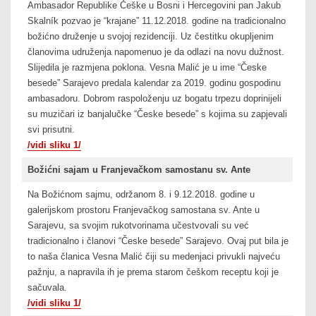
Ambasador Republike Češke u Bosni i Hercegovini pan Jakub
Skalník pozvao je “krajane” 11.12.2018. godine na tradicionalno
božićno druženje u svojoj rezidenciji. Uz čestitku okupljenim
članovima udruženja napomenuo je da odlazi na novu dužnost.
Slijedila je razmjena poklona. Vesna Malić je u ime “Česke
besede” Sarajevo predala kalendar za 2019. godinu gospodinu
ambasadoru. Dobrom raspoloženju uz bogatu trpezu doprinijeli
su muzičari iz banjalučke “Česke besede” s kojima su zapjevali
svi prisutni.
/vidi sliku 1/
Božićni sajam u Franjevačkom samostanu sv. Ante
Na Božićnom sajmu, održanom 8. i 9.12.2018. godine u
galerijskom prostoru Franjevačkog samostana sv. Ante u
Sarajevu, sa svojim rukotvorinama učestvovali su već
tradicionalno i članovi “Česke besede” Sarajevo. Ovaj put bila je
to naša članica Vesna Malić čiji su medenjaci privukli najveću
pažnju, a napravila ih je prema starom češkom receptu koji je
sačuvala.
/vidi sliku 1/