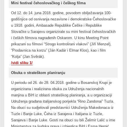
Mini festival čehoslovačkog i češkog filma
Od 12. do 14. juna 2018. godine, povodom obilježavanja 100-
godišnjice od osnivanja nezavisne i demokratske Čehoslovačke
u 1918. godini, Ambasade Republike Češke i Republike
Slovačke u Sarajevu organizirale su mini festival čehoslovačkih
i čeških filmova nagrađenih Oskarom. U kinu Meeting Point
prikazani su filmovi “Strogo kontrolirani vlakovi” (Jiří Menzel),
“Prodavnica na korzu” (Ján Kadár i Elmar Klos), kao i film
“Kolja” (Jan Svěrák).
/vidi sliku 1/
Obuka o strateškom planiranju
U periodu od 26. do 28. 04.2018. godine u Bosanskoj Krupi je
organizirana i realizirana obuka za Udruženja nacionalnih
manjina u BiH iz oblasti strateškog planiranja, a u organizaciji
Udruženja građana italijanskog porijekla “Rino Zandonai” Tuzla.
Na obuci su sudjelovali predstavnici Udruženja Makedonaca iz
Tuzle i Banje Luke, Čeha iz Sarajeva i Italijana iz Tuzle,
Sarajeva i Banje Luke. Gosti na obuci su bili Želimir Lalić u ime
Ministarstva za ljudska prava i izbjeglice BiH i Esma Hergić,