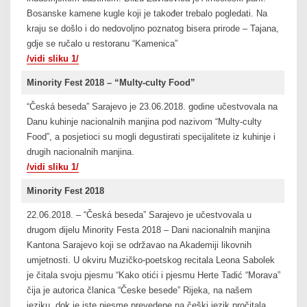
Bosanske kamene kugle koji je također trebalo pogledati. Na
kraju se došlo i do nedovoljno poznatog bisera prirode – Tajana,
gdje se ručalo u restoranu “Kamenica”
/vidi sliku 1/
Minority Fest 2018 – “Multy-culty Food”
“Česká beseda” Sarajevo je 23.06.2018. godine učestvovala na
Danu kuhinje nacionalnih manjina pod nazivom “Multy-culty
Food”, a posjetioci su mogli degustirati specijalitete iz kuhinje i
drugih nacionalnih manjina.
/vidi sliku 1/
Minority Fest 2018
22.06.2018. – “Česká beseda” Sarajevo je učestvovala u
drugom dijelu Minority Festa 2018 – Dani nacionalnih manjina
Kantona Sarajevo koji se održavao na Akademiji likovnih
umjetnosti. U okviru Muzičko-poetskog recitala Leona Sabolek
je čitala svoju pjesmu “Kako otići i pjesmu Herte Tadić “Morava”
čija je autorica članica “Česke besede” Rijeka, na našem
jeziku, dok je iste pjesme prevedene na češki jezik pročitala