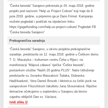
“Česká beseda” Sarajevo pokrenula je 24. maja 2018. godine
projekt pod nazivom “Help us Project Culture” koji traje do 8.
juna 2018. godine, a pripremio ga je Dario Frimel. Kampanju
možete pogledati i podržati na sljedećem linku:
https://gogetfunding.com/help-us-project-culture/ Pogledati FB
“Česka beseda Sarajevo”
Prekogranična saradnja
“Česká beseda” Sarajevo, u okviru projekta prekogranične
saradnje, predstavila se 12. maja 2018. godine u Češkom domu
T. G. Masaryka – kulturnom centru Čeha u Rijeci, na
manifestaciji “Májová zábava” riječke “Češke besede”,
postavkom izložbe “Naših 20 godina PLUS”. Naše Udruženje
predstavile su Jovanka Manzalović Šalaka, Dubravka
Hadžikadunić, Vera Daneš Brozek i lektorica za češki jezik na
sarajevskom Filozofskom fakultetu Jana Skoumalová. Riječke
domaćine očekujemo u septembru u Sarajevu da bismo
zajedno obilježili Dan sv. Václava.
/vidi sliku 1/