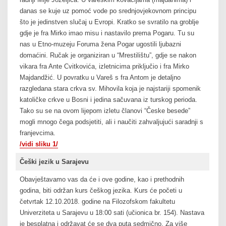
danas se kuje uz pomoć vode po srednjovjekovnom principu
što je jedinstven slučaj u Evropi. Kratko se svratilo na groblje
gdje je fra Mirko imao misu i nastavilo prema Pogaru. Tu su
nas u Etno-muzeju Foruma žena Pogar ugostili ljubazni
domaćini. Ručak je organiziran u “Mrestilištu”, gdje se nakon
vikara fra Ante Cvitkovića, izletnicima priključio i fra Mirko
Majdandžić. U povratku u Vareš s fra Antom je detaljno
razgledana stara crkva sv. Mihovila koja je najstariji spomenik
katoličke crkve u Bosni i jedina sačuvana iz turskog perioda.
Tako su se na ovom lijepom izletu članovi “Česke besede”
mogli mnogo čega podsjetiti, ali i naučiti zahvaljujući saradnji s
franjevcima.
/vidi sliku 1/
Češki jezik u Sarajevu
Obavještavamo vas da će i ove godine, kao i prethodnih
godina, biti održan kurs češkog jezika. Kurs će početi u
četvrtak 12.10.2018. godine na Filozofskom fakultetu
Univerziteta u Sarajevu u 18:00 sati (učionica br. 154). Nastava
je besplatna i održavat će se dva puta sedmično. Za više