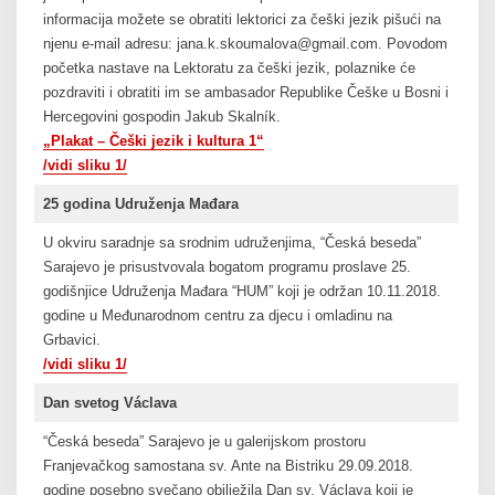
informacija možete se obratiti lektorici za češki jezik pišući na
njenu e-mail adresu: jana.k.skoumalova@gmail.com. Povodom
početka nastave na Lektoratu za češki jezik, polaznike će
pozdraviti i obratiti im se ambasador Republike Češke u Bosni i
Hercegovini gospodin Jakub Skalník.
„Plakat – Češki jezik i kultura 1“
/vidi sliku 1/
25 godina Udruženja Mađara
U okviru saradnje sa srodnim udruženjima, “Česká beseda”
Sarajevo je prisustvovala bogatom programu proslave 25.
godišnjice Udruženja Mađara “HUM” koji je održan 10.11.2018.
godine u Međunarodnom centru za djecu i omladinu na
Grbavici.
/vidi sliku 1/
Dan svetog Václava
“Česká beseda” Sarajevo je u galerijskom prostoru
Franjevačkog samostana sv. Ante na Bistriku 29.09.2018.
godine posebno svečano obilježila Dan sv. Václava koji je