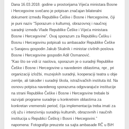
Dana 16.03.2018. godine u prostorijama Vijeća ministara Bosne
i Hercegovine svečano je potpisan značajan bilateralni
dokument između Republike Češke i Bosne i Hercegovine, čiji
je puni naziv “Sporazum o kulturnoj, obrazovnoj i naučnoj
saradnji između Vlade Republike Češke i Vijeća ministara
Bosne i Hercegovine”. Ovaj sporazum za Republiku Češku i
Bosnu i Hercegovinu potpisali su ambasador Republike Češke
u Sarajevu gospodin Jakub Skalník i ministar civilnih poslova
Bosne i Hercegovine gospodin Adil Osmanović.
“Kao što se vidi iz naslova, sporazum je o suradnji Republike
Češke i Bosne i Hercegovine u navedenim oblastima, npr., pri
organizaciji izložbi, muzejskih suradnji, kooperaciji teatra u obje
zemlje, ali također i suradnji škola, istraživačkih instituta itd. Na
osnovu potpisa navedenog sporazuma odgovarajuće institucije
na strani Republike Češke i Bosne i Hercegovine trebale bi
razvijati programe suradnje u konkretnim oblastima za
konkretan vremenski period, čija implementacija treba imati za
cilj užu i intenzivniju suradnju kulturnih, obrazovnih i naučnih
institucija u Republici Češkoj i Bosni i Hercegovini.”
napomena: Fotografije preuzete sa sajta ambasade RČ u BiH