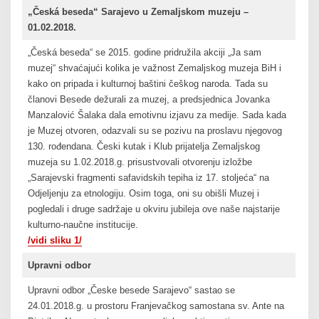
„Česká beseda“ Sarajevo u Zemaljskom muzeju –
01.02.2018.
„Česká beseda“ se 2015. godine pridružila akciji „Ja sam
muzej“ shvaćajući kolika je važnost Zemaljskog muzeja BiH i
kako on pripada i kulturnoj baštini češkog naroda. Tada su
članovi Besede dežurali za muzej, a predsjednica Jovanka
Manzalović Šalaka dala emotivnu izjavu za medije. Sada kada
je Muzej otvoren, odazvali su se pozivu na proslavu njegovog
130. rođendana. Česki kutak i Klub prijatelja Zemaljskog
muzeja su 1.02.2018.g. prisustvovali otvorenju izložbe
„Sarajevski fragmenti safavidskih tepiha iz 17. stoljeća“ na
Odjeljenju za etnologiju. Osim toga, oni su obišli Muzej i
pogledali i druge sadržaje u okviru jubileja ove naše najstarije
kulturno-naučne institucije.
/vidi sliku 1/
Upravni odbor
Upravni odbor „Česke besede Sarajevo“ sastao se
24.01.2018.g. u prostoru Franjevačkog samostana sv. Ante na