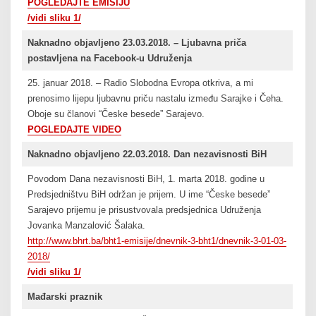
POGLEDAJTE EMISIJU
/vidi sliku 1/
Naknadno objavljeno 23.03.2018. – Ljubavna priča
postavljena na Facebook-u Udruženja
25. januar 2018. – Radio Slobodna Evropa otkriva, a mi
prenosimo lijepu ljubavnu priču nastalu između Sarajke i Čeha.
Oboje su članovi “Česke besede” Sarajevo.
POGLEDAJTE VIDEO
Naknadno objavljeno 22.03.2018. Dan nezavisnosti BiH
Povodom Dana nezavisnosti BiH, 1. marta 2018. godine u
Predsjedništvu BiH održan je prijem. U ime “Česke besede”
Sarajevo prijemu je prisustvovala predsjednica Udruženja
Jovanka Manzalović Šalaka.
http://www.bhrt.ba/bht1-emisije/dnevnik-3-bht1/dnevnik-3-01-03-
2018/
/vidi sliku 1/
Mađarski praznik