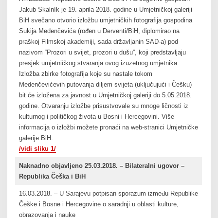
Jakub Skalník je 19. aprila 2018. godine u Umjetničkoj galeriji
BiH svečano otvorio izložbu umjetničkih fotografija gospodina
Sukija Medenčevića (rođen u Derventi/BiH, diplomirao na
praškoj Filmskoj akademiji, sada državljanin SAD-a) pod
nazivom “Prozori u svijet, prozori u dušu”, koji predstavljaju
presjek umjetničkog stvaranja ovog izuzetnog umjetnika.
Izložba zbirke fotografija koje su nastale tokom
Medenčevićevih putovanja diljem svijeta (uključujući i Češku)
bit će izložena za javnost u Umjetničkoj galeriji do 5.05.2018.
godine. Otvaranju izložbe prisustvovale su mnoge ličnosti iz
kulturnog i političkog života u Bosni i Hercegovini. Više
informacija o izložbi možete pronaći na web-stranici Umjetničke
galerije BiH.
/vidi sliku 1/
Naknadno objavljeno 25.03.2018. – Bilateralni ugovor –
Republika Češka i BiH
16.03.2018. – U Sarajevu potpisan sporazum između Republike
Češke i Bosne i Hercegovine o saradnji u oblasti kulture,
obrazovanja i nauke