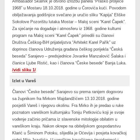
Ambasador Skalník je otvorio izložbu panela “Praško proljeće
1968” u Mostaru 18.10.2018. godine u Ćorovića kući. Povodom
obilježavanja godišnjice svečano je uručio sliku “Kapija” Eliške
Sokolove Pozorištu lutaka Mostar – Maloj sceni “Karel Čapek”.
Za sjećanje na događaje i atmosferu iz 1968. godine kulturni
program na Maloj sceni “Karel Čapek” priredili su članovi
Društva Češkog-BiH prijateljstva “Arhitekt Karel Pařík” uz
doprinos članova Udruženja građana češkog porijekla “Česká
beseda” Sarajevo – predsjednice Jovanke Manzalović Šalaka i
članice Ljube Ristić, kao i članova “Česke besede” Banja Luka.
/vidi sliku 1/
Izlet u Vareš
Članovi “Česke besede” Sarajevo su prema ranijem dogovoru
sa župnikom fra Mirkom Majdandžićem 13.10.2018. godine
posjetili Vareš i njegovu okolinu. Fra Mirko ih je predao u ruke
poznatom vareškom kulturnjaku Toniju Petkoviću koji je svoje
vođenje začinio pričama iz slavenske mitologije obilatim u
vareškom kraju. Nakon okrepe na obiteljskom gospodarstvu
Klarić u Šiminom Potoku, slijedila je Oćevija i posjeta kovačkoj
radnji Mije Jozeljića. U vareškim kovačijama (majdanima) i