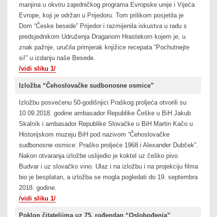
manjina u okviru zajedničkog programa Evropske unije i Vijeća
Evrope, koji je održan u Prijedoru. Tom prilikom posjetila je
Dom “Česke besede” Prijedor i razmijenila iskustva u radu s
predsjednikom Udruženja Draganom Hrastekom kojem je, u
znak pažnje, uručila primjerak knjižice recepata “Pochutnejte
si!” u izdanju naše Besede.
/vidi sliku 1/
Izložba “Čehoslovačke sudbonosne osmice”
Izložbu posvećenu 50-godišnjici Praškog proljeća otvorili su
10.09.2018. godine ambasador Republike Češke u BiH Jakub
Skalník i ambasador Republike Slovačke u BiH Martin Kačo u
Historijskom muzeju BiH pod nazivom “Čehoslovačke
sudbonosne osmice: Praško proljeće 1968 i Alexander Dubček”.
Nakon otvaranja izložbe uslijedio je koktel uz češko pivo
Budvar i uz slovačko vino. Ulaz i na izložbu i na projekciju filma
bio je besplatan, a izložba se mogla pogledati do 19. septembra
2018. godine.
/vidi sliku 1/
Poklon čitateljima uz 75. rođendan “Oslobođenja”