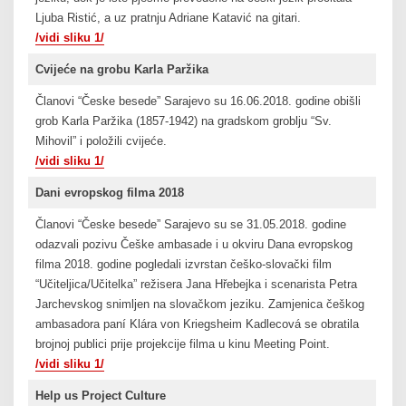
Ljuba Ristić, a uz pratnju Adriane Katavić na gitari.
/vidi sliku 1/
Cvijeće na grobu Karla Paržika
Članovi “Česke besede” Sarajevo su 16.06.2018. godine obišli
grob Karla Paržika (1857-1942) na gradskom groblju “Sv.
Mihovil” i položili cvijeće.
/vidi sliku 1/
Dani evropskog filma 2018
Članovi “Česke besede” Sarajevo su se 31.05.2018. godine
odazvali pozivu Češke ambasade i u okviru Dana evropskog
filma 2018. godine pogledali izvrstan češko-slovački film
“Učiteljica/Učitelka” režisera Jana Hřebejka i scenarista Petra
Jarchevskog snimljen na slovačkom jeziku. Zamjenica češkog
ambasadora paní Klára von Kriegsheim Kadlecová se obratila
brojnoj publici prije projekcije filma u kinu Meeting Point.
/vidi sliku 1/
Help us Project Culture