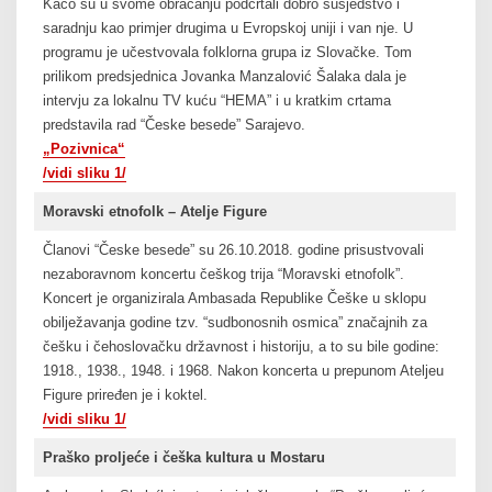
Kačo su u svome obraćanju podcrtali dobro susjedstvo i
saradnju kao primjer drugima u Evropskoj uniji i van nje. U
programu je učestvovala folklorna grupa iz Slovačke. Tom
prilikom predsjednica Jovanka Manzalović Šalaka dala je
intervju za lokalnu TV kuću “HEMA” i u kratkim crtama
predstavila rad “Česke besede” Sarajevo.
„Pozivnica“
/vidi sliku 1/
Moravski etnofolk – Atelje Figure
Članovi “Česke besede” su 26.10.2018. godine prisustvovali
nezaboravnom koncertu češkog trija “Moravski etnofolk”.
Koncert je organizirala Ambasada Republike Češke u sklopu
obilježavanja godine tzv. “sudbonosnih osmica” značajnih za
češku i čehoslovačku državnost i historiju, a to su bile godine:
1918., 1938., 1948. i 1968. Nakon koncerta u prepunom Ateljeu
Figure priređen je i koktel.
/vidi sliku 1/
Praško proljeće i češka kultura u Mostaru