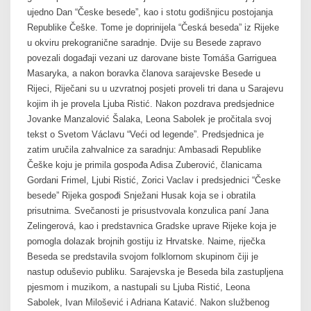
ujedno Dan “Česke besede”, kao i stotu godišnjicu postojanja
Republike Češke. Tome je doprinijela “Česká beseda” iz Rijeke
u okviru prekogranične saradnje. Dvije su Besede zapravo
povezali događaji vezani uz darovane biste Tomáša Garriguea
Masaryka, a nakon boravka članova sarajevske Besede u
Rijeci, Riječani su u uzvratnoj posjeti proveli tri dana u Sarajevu
kojim ih je provela Ljuba Ristić. Nakon pozdrava predsjednice
Jovanke Manzalović Šalaka, Leona Sabolek je pročitala svoj
tekst o Svetom Václavu “Veći od legende”. Predsjednica je
zatim uručila zahvalnice za saradnju: Ambasadi Republike
Češke koju je primila gospođa Adisa Zuberović, članicama
Gordani Frimel, Ljubi Ristić, Zorici Vaclav i predsjednici “Česke
besede” Rijeka gospođi Snježani Husak koja se i obratila
prisutnima. Svečanosti je prisustvovala konzulica paní Jana
Zelingerová, kao i predstavnica Gradske uprave Rijeke koja je
pomogla dolazak brojnih gostiju iz Hrvatske. Naime, riječka
Beseda se predstavila svojom folklornom skupinom čiji je
nastup oduševio publiku. Sarajevska je Beseda bila zastupljena
pjesmom i muzikom, a nastupali su Ljuba Ristić, Leona
Sabolek, Ivan Milošević i Adriana Katavić. Nakon službenog