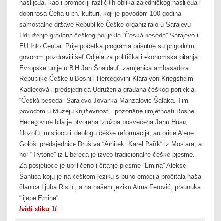
naslijeđa, kao i promociji različitih oblika zajedničkog naslijeđa i
doprinosa Čeha u bh. kulturi, koji je povodom 100 godina
samostalne države Republike Češke organiziralo u Sarajevu
Udruženje građana češkog porijekla “Česká beseda” Sarajevo i
EU Info Centar. Prije početka programa prisutne su prigodnim
govorom pozdravili šef Odjela za politička i ekonomska pitanja
Evropske unije u BiH Jan Šnaidauf, zamjenica ambasadora
Republike Češke u Bosni i Hercegovini Klára von Kriegsheim
Kadlecová i predsjednica Udruženja građana češkog porijekla
“Česká beseda” Sarajevo Jovanka Manzalović Šalaka. Tim
povodom u Muzeju književnosti i pozorišne umjetnosti Bosne i
Hecegovine bila je otvorena izložba posvećena Janu Husu,
filozofu, misliocu i ideologu češke reformacije, autorice Alene
Gološ, predsjednice Društva “Arhitekt Karel Pařík“ iz Mostara, a
hor “Trytone” iz Libereca je izveo tradicionalne češke pjesme.
Za posjetioce je upriličeno i čitanje pjesme “Emina” Alekse
Šantića koju je na češkom jeziku s puno emocija pročitala naša
članica Ljuba Ristić, a na našem jeziku Alma Ferović, praunuka
“lijepe Emine”.
/vidi sliku 1/