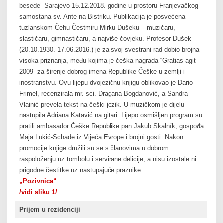
besede” Sarajevo 15.12.2018. godine u prostoru Franjevačkog
samostana sv. Ante na Bistriku. Publikacija je posvećena
tuzlanskom Čehu Čestmiru Mirku Dušeku – muzičaru,
slastičaru, gimnastičaru, a najviše čovjeku. Profesor Dušek
(20.10.1930.-17.06.2016.) je za svoj svestrani rad dobio brojna
visoka priznanja, među kojima je češka nagrada “Gratias agit
2009” za širenje dobrog imena Republike Češke u zemlji i
inostranstvu. Ovu lijepu dvojezičnu knjigu oblikovao je Dario
Frimel, recenzirala mr. sci. Dragana Bogdanović, a Sandra
Vlainić prevela tekst na češki jezik. U muzičkom je dijelu
nastupila Adriana Katavić na gitari. Lijepo osmišljen program su
pratili ambasador Češke Republike pan Jakub Skalník, gospođa
Maja Lukić-Schade iz Vijeća Evrope i brojni gosti. Nakon
promocije knjige družili su se s članovima u dobrom
raspoloženju uz tombolu i servirane delicije, a nisu izostale ni
prigodne čestitke uz nastupajuće praznike.
„Pozivnica“
/vidi sliku 1/
Prijem u rezidenciji