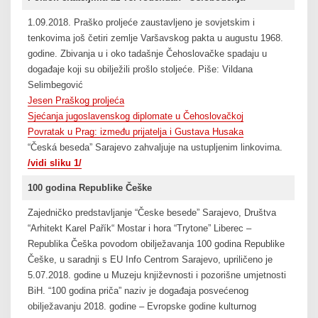
1.09.2018. Praško proljeće zaustavljeno je sovjetskim i
tenkovima još četiri zemlje Varšavskog pakta u augustu 1968.
godine. Zbivanja u i oko tadašnje Čehoslovačke spadaju u
događaje koji su obilježili prošlo stoljeće. Piše: Vildana
Selimbegović
Jesen Praškog proljeća
Sjećanja jugoslavenskog diplomate u Čehoslovačkoj
Povratak u Prag: između prijatelja i Gustava Husaka
“Česká beseda” Sarajevo zahvaljuje na ustupljenim linkovima.
/vidi sliku 1/
100 godina Republike Češke
Zajedničko predstavljanje “Česke besede” Sarajevo, Društva
“Arhitekt Karel Pařík“ Mostar i hora “Trytone” Liberec –
Republika Češka povodom obilježavanja 100 godina Republike
Češke, u saradnji s EU Info Centrom Sarajevo, upriličeno je
5.07.2018. godine u Muzeju književnosti i pozorišne umjetnosti
BiH. “100 godina priča” naziv je događaja posvećenog
obilježavanju 2018. godine – Evropske godine kulturnog