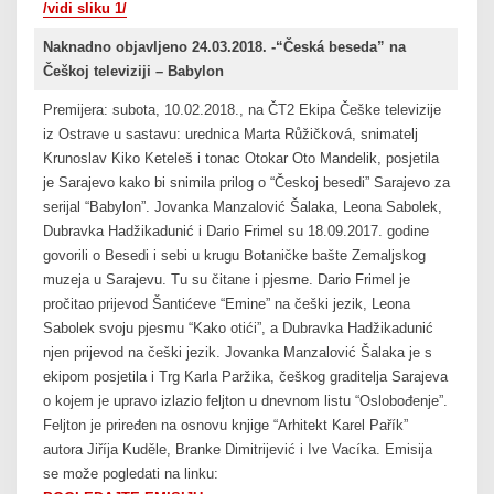
/vidi sliku 1/
Naknadno objavljeno 24.03.2018. -“Česká beseda” na
Češkoj televiziji – Babylon
Premijera: subota, 10.02.2018., na ČT2 Ekipa Češke televizije
iz Ostrave u sastavu: urednica Marta Růžičková, snimatelj
Krunoslav Kiko Keteleš i tonac Otokar Oto Mandelik, posjetila
je Sarajevo kako bi snimila prilog o “Českoj besedi” Sarajevo za
serijal “Babylon”. Jovanka Manzalović Šalaka, Leona Sabolek,
Dubravka Hadžikadunić i Dario Frimel su 18.09.2017. godine
govorili o Besedi i sebi u krugu Botaničke bašte Zemaljskog
muzeja u Sarajevu. Tu su čitane i pjesme. Dario Frimel je
pročitao prijevod Šantićeve “Emine” na češki jezik, Leona
Sabolek svoju pjesmu “Kako otići”, a Dubravka Hadžikadunić
njen prijevod na češki jezik. Jovanka Manzalović Šalaka je s
ekipom posjetila i Trg Karla Paržika, češkog graditelja Sarajeva
o kojem je upravo izlazio feljton u dnevnom listu “Oslobođenje”.
Feljton je priređen na osnovu knjige “Arhitekt Karel Pařík”
autora Jiříja Kuděle, Branke Dimitrijević i Ive Vacíka. Emisija
se može pogledati na linku: