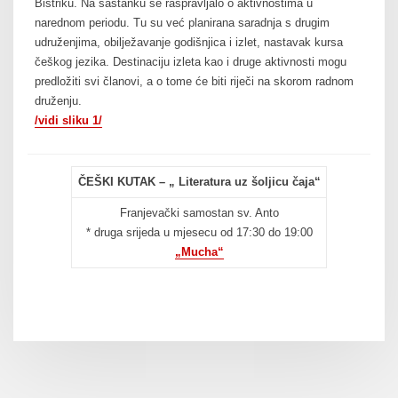
Bistriku. Na sastanku se raspravljalo o aktivnostima u
narednom periodu. Tu su već planirana saradnja s drugim
udruženjima, obilježavanje godišnjica i izlet, nastavak kursa
češkog jezika. Destinaciju izleta kao i druge aktivnosti mogu
predložiti svi članovi, a o tome će biti riječi na skorom radnom
druženju.
/vidi sliku 1/
ČEŠKI KUTAK – „ Literatura uz šoljicu čaja“
Franjevački samostan sv. Anto
* druga srijeda u mjesecu od 17:30 do 19:00
„Mucha“