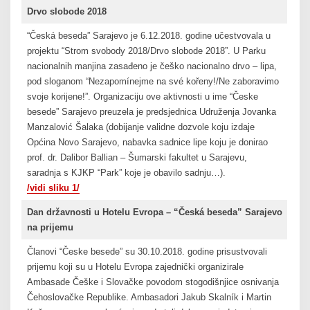
Drvo slobode 2018
“Česká beseda” Sarajevo je 6.12.2018. godine učestvovala u
projektu “Strom svobody 2018/Drvo slobode 2018”. U Parku
nacionalnih manjina zasađeno je češko nacionalno drvo – lipa,
pod sloganom “Nezapomínejme na své kořeny!/Ne zaboravimo
svoje korijene!”. Organizaciju ove aktivnosti u ime “Česke
besede” Sarajevo preuzela je predsjednica Udruženja Jovanka
Manzalović Šalaka (dobijanje validne dozvole koju izdaje
Općina Novo Sarajevo, nabavka sadnice lipe koju je donirao
prof. dr. Dalibor Ballian – Šumarski fakultet u Sarajevu,
saradnja s KJKP “Park” koje je obavilo sadnju…).
/vidi sliku 1/
Dan državnosti u Hotelu Evropa – “Česká beseda” Sarajevo
na prijemu
Članovi “Česke besede” su 30.10.2018. godine prisustvovali
prijemu koji su u Hotelu Evropa zajednički organizirale
Ambasade Češke i Slovačke povodom stogodišnjice osnivanja
Čehoslovačke Republike. Ambasadori Jakub Skalník i Martin