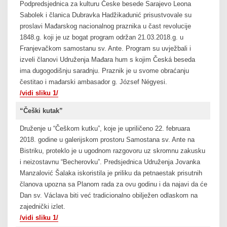
Podpredsjednica za kulturu Česke besede Sarajevo Leona
Sabolek i članica Dubravka Hadžikadunić prisustvovale su
proslavi Mađarskog nacionalnog praznika u čast revolucije
1848.g. koji je uz bogat program održan 21.03.2018.g. u
Franjevačkom samostanu sv. Ante. Program su uvježbali i
izveli članovi Udruženja Mađara hum s kojim Česká beseda
ima dugogodišnju saradnju. Praznik je u svome obraćanju
čestitao i mađarski ambasador g. József Négyesi.
/vidi sliku 1/
“Češki kutak”
Druženje u “Češkom kutku”, koje je upriličeno 22. februara
2018. godine u galerijskom prostoru Samostana sv. Ante na
Bistriku, proteklo je u ugodnom razgovoru uz skromnu zakusku
i neizostavnu “Becherovku”. Predsjednica Udruženja Jovanka
Manzalović Šalaka iskoristila je priliku da petnaestak prisutnih
članova upozna sa Planom rada za ovu godinu i da najavi da će
Dan sv. Václava biti već tradicionalno obilježen odlaskom na
zajednički izlet.
/vidi sliku 1/