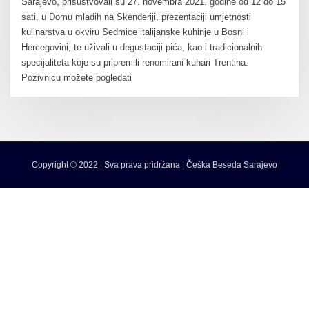
Sarajevo, prisustvovali su 27. novembra 2021. godine od 12 do 15
sati, u Domu mladih na Skenderiji, prezentaciji umjetnosti
kulinarstva u okviru Sedmice italijanske kuhinje u Bosni i
Hercegovini, te uživali u degustaciji pića, kao i tradicionalnih
specijaliteta koje su pripremili renomirani kuhari Trentina.
Pozivnicu možete pogledati
Copyright © 2022 | Sva prava pridržana | Češka Beseda Sarajevo