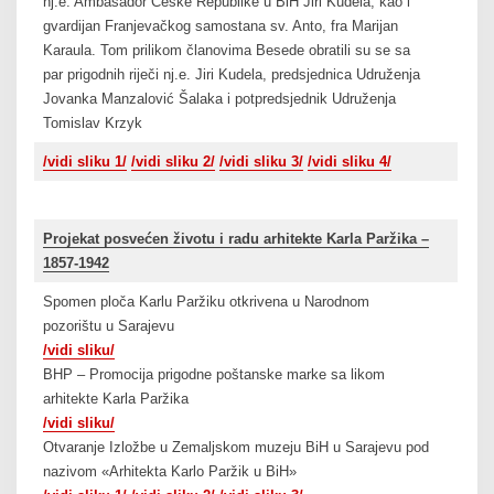
nj.e. Ambasador Češke Republike u BiH Jiri Kudela, kao i
gvardijan Franjevačkog samostana sv. Anto, fra Marijan
Karaula. Tom prilikom članovima Besede obratili su se sa
par prigodnih riječi nj.e. Jiri Kudela, predsjednica Udruženja
Jovanka Manzalović Šalaka i potpredsjednik Udruženja
Tomislav Krzyk
/vidi sliku 1/
/vidi sliku 2/
/vidi sliku 3/
/vidi sliku 4/
Projekat posvećen životu i radu arhitekte Karla Paržika –
1857-1942
Spomen ploča Karlu Paržiku otkrivena u Narodnom
pozorištu u Sarajevu
/vidi sliku/
BHP – Promocija prigodne poštanske marke sa likom
arhitekte Karla Paržika
/vidi sli
k
u/
Otvaranje Izložbe u Zemaljskom muzeju BiH u Sarajevu pod
nazivom «Arhitekta Karlo Paržik u BiH»