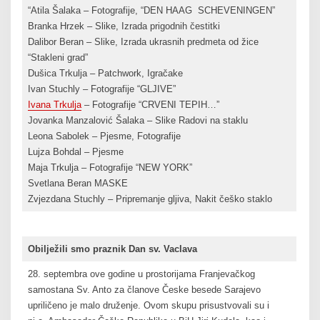
“Atila Šalaka – Fotografije, “DEN HAAG SCHEVENINGEN”
Branka Hrzek – Slike, Izrada prigodnih čestitki
Dalibor Beran – Slike, Izrada ukrasnih predmeta od žice
“Stakleni grad”
Dušica Trkulja – Patchwork, Igračake
Ivan Stuchly – Fotografije “GLJIVE”
Ivana Trkulja
– Fotografije “CRVENI TEPIH…”
Jovanka Manzalović Šalaka – Slike Radovi na staklu
Leona Sabolek – Pjesme, Fotografije
Lujza Bohdal – Pjesme
Maja Trkulja – Fotografije “NEW YORK”
Svetlana Beran MASKE
Zvjezdana Stuchly – Pripremanje gljiva, Nakit češko staklo
Obilježili smo praznik Dan sv. Vaclava
28. septembra ove godine u prostorijama Franjevačkog
samostana Sv. Anto za članove Česke besede Sarajevo
upriličeno je malo druženje. Ovom skupu prisustvovali su i