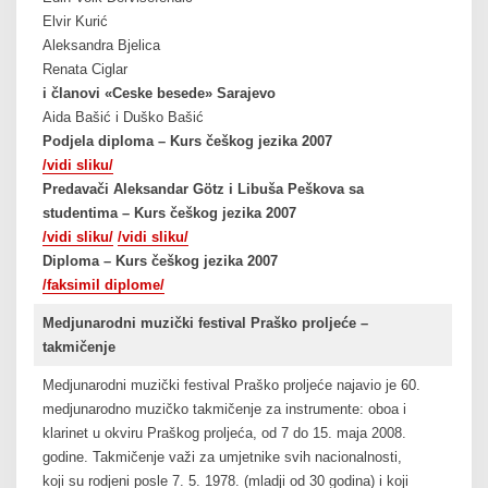
Elvir Kurić
Aleksandra Bjelica
Renata Ciglar
i članovi «Ceske besede» Sarajevo
Aida Bašić i Duško Bašić
Podjela diploma – Kurs češkog jezika 2007
/vidi sliku/
Predavači Aleksandar Götz i Libuša Peškova sa
studentima – Kurs češkog jezika 2007
/vidi sliku/
/vidi sliku/
Diploma – Kurs češkog jezika 2007
/faksimil diplome/
Medjunarodni muzički festival Praško proljeće –
takmičenje
Medjunarodni muzički festival Praško proljeće najavio je 60.
medjunarodno muzičko takmičenje za instrumente: oboa i
klarinet u okviru Praškog proljeća, od 7 do 15. maja 2008.
godine. Takmičenje važi za umjetnike svih nacionalnosti,
koji su rodjeni posle 7. 5. 1978. (mladji od 30 godina) i koji