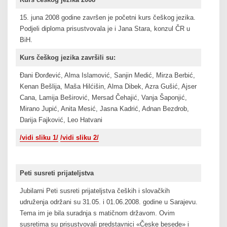
15. juna 2008 godine završen je početni kurs češkog jezika.
Podjeli diploma prisustvovala je i Jana Stara, konzul ČR u
BiH.
Kurs češkog jezika završili su:
Đani Đorđević, Alma Islamović, Sanjin Medić, Mirza Berbić,
Kenan Bešlija, Maša Hilćišin, Alma Dibek, Azra Gušić, Ajser
Cana, Lamija Beširović, Mersad Čehajić, Vanja Šaponjić,
Mirano Jupić, Anita Mesić, Jasna Kadrić, Adnan Bezdrob,
Darija Fajković, Leo Hatvani
/vidi sliku 1/
/vidi sliku 2/
Peti susreti prijateljstva
Jubilarni Peti susreti prijateljstva čeških i slovačkih
udruženja održani su 31.05. i 01.06.2008. godine u Sarajevu.
Tema im je bila suradnja s matičnom državom. Ovim
susretima su prisustvovali predstavnici «Česke besede» i