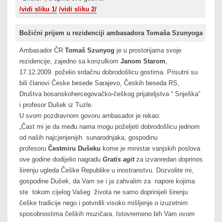
/vidi sliku 1/
/vidi sliku 2/
Božićni prijem u rezidenciji ambasadora Tomaša Szunyoga
Ambasador ČR
Tomaš Szunyog
je u prostorijama svoje
rezidencije, zajedno sa konzulkom
Janom Starom
,
17.12.2009. poželio srdačnu dobrodošlicu gostima. Prisutni su
bili članovi Česke besede Sarajevo, Českih beseda RS,
Društva bosanskohercegovačko-češkog prijateljstva “ Snješka“
i profesor Dušek iz Tuzle.
U svom pozdravnom govoru ambasador je rekao:
„Čast mi je da među nama mogu poželjeti dobrodošlicu jednom
od naših najcjenjenijih sunarodnjaka, gospodinu
profesoru
Čestmiru Dušeku
kome je ministar vanjskih poslova
ove godine dodijelio nagradu
Gratis agit
za izvanredan doprinos
širenju ugleda Češke Republike u inostranstvu. Dozvolite mi,
gospodine Dušek, da Vam se i ja zahvalim za napore kojima
ste tokom cijelog Vašeg života ne samo doprinijeli širenju
češke tradicije nego i potvrdili visoko mišljenje o izuzetnim
sposobnostima čeških muzičara. Istovremeno bih Vam ovom