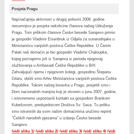
Posjeta Pragu
Najznačajnija aktivnost u drugoj polovini 2008. godine
nesumnjivo je posjeta nekolicine članova našeg Udruženja
Pragu. Tom prilikom članove Česke besede Sarajevo primio
je gospodin Vladimir Eisenbruk iz Odjela za sunarodnjake u
Ministarstvu vanjskih poslova Češke Republike. U Černin
Palati naš domaćin je bio gospodin Vladimir Chaloupka,
kojeg poznajemo još iz Sarajeva iz perioda njegovog
službovanja u Ambasadi Češke Republike u BiH.
Zahvaljujući njemu i njegovom kolegi, gospodinu Štepanu
Gilaru, obišli smo Arhiv Ministarstva vanjskih poslova Češke
Republike. Tokom našeg boravka u Pragu, posjetili smo i
Dom nacionalnih manjina koji je otvoren u junu 2007. godine,
i istovremeno uspostavili kontakt sa gospođom Brankom
Kubešovom, predsjednicom Društva Sv. Sava. Tu priliku
smo iskoristili da svim našim domaćinima uručimo reprint
″Čeških narodnih pjesama″ u izdanju Česke besede
Sarajevo.
/vidi sliku 1/
/vidi sliku 2/
/vidi sliku 3/
/vidi sliku 4/
/vidi