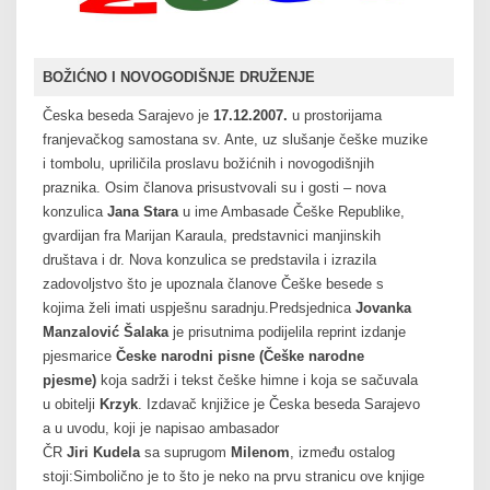
BOŽIĆNO I NOVOGODIŠNJE DRUŽENJE
Česka beseda Sarajevo je
17.12.2007.
u prostorijama
franjevačkog samostana sv. Ante, uz slušanje češke muzike
i tombolu, upriličila proslavu božićnih i novogodišnjih
praznika. Osim članova prisustvovali su i gosti – nova
konzulica
Jana Stara
u ime Ambasade Češke Republike,
gvardijan fra Marijan Karaula, predstavnici manjinskih
društava i dr. Nova konzulica se predstavila i izrazila
zadovoljstvo što je upoznala članove Češke besede s
kojima želi imati uspješnu saradnju.Predsjednica
Jovanka
Manzalović Šalaka
je prisutnima podijelila reprint izdanje
pjesmarice
Česke narodni pisne (Češke narodne
pjesme)
koja sadrži i tekst češke himne i koja se sačuvala
u obitelji
Krzyk
. Izdavač knjižice je Česka beseda Sarajevo
a u uvodu, koji je napisao ambasador
ČR
Jiri Kudela
sa suprugom
Milenom
, između ostalog
stoji:Simbolično je to što je neko na prvu stranicu ove knjige