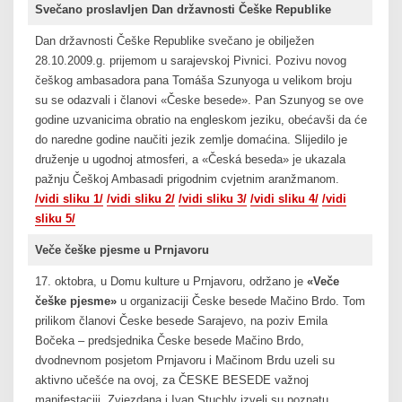
Svečano proslavljen Dan državnosti Češke Republike
Dan državnosti Češke Republike svečano je obilježen
28.10.2009.g. prijemom u sarajevskoj Pivnici. Pozivu novog
češkog ambasadora pana Tomáša Szunyoga u velikom broju
su se odazvali i članovi «Česke besede». Pan Szunyog se ove
godine uzvanicima obratio na engleskom jeziku, obećavši da će
do naredne godine naučiti jezik zemlje domaćina. Slijedilo je
druženje u ugodnoj atmosferi, a «Česká beseda» je ukazala
pažnju Češkoj Ambasadi prigodnim cvjetnim aranžmanom.
/vidi sliku 1/
/vidi sliku 2/
/vidi sliku 3/
/vidi sliku 4/
/vidi
sliku 5/
Veče češke pjesme u Prnjavoru
17. oktobra, u Domu kulture u Prnjavoru, održano je
«Veče
češke pjesme»
u organizaciji Česke besede Mačino Brdo. Tom
prilikom članovi Česke besede Sarajevo, na poziv Emila
Bočeka – predsjednika Česke besede Mačino Brdo,
dvodnevnom posjetom Prnjavoru i Mačinom Brdu uzeli su
aktivno učešće na ovoj, za ČESKE BESEDE važnoj
manifestaciji. Zvjezdana i Ivan Stuchly izveli su poznatu