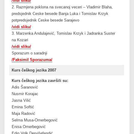
/vidi sliku/
2. Razmjena poklona na svecanoj veceri – Vladimir Blaha,
predsjednik Ceske besede Banja Luka i Tomislav Krzyk
potpredsjednik Ceske besede Sarajevo
/vidi sliku/
3. Marzenka Andulajević, Tomislav Krzyk i Jadranka Suster
na Kozari
/vidi sliku/
Sporazum o saradnji
/Faksimil Sporazuma/
Kurs češkog jezika 2007
Kurs češkog jezika završili su:
Adis Šaranović
Nusmir Korajac
Jasna Vilić
Emina Softić
Maja Radović
Selma Musa-Omerbegović
Enisa Omerbegović
Edin Volk Dervišefendić