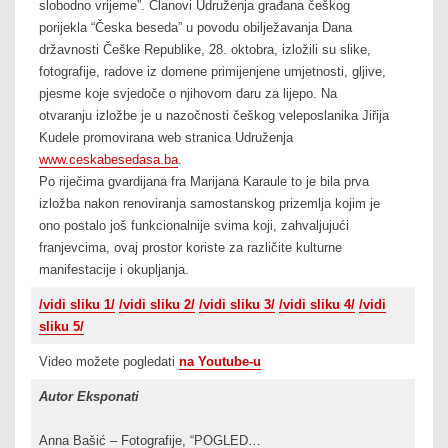
slobodno vrijeme”. Članovi Udruženja građana češkog
porijekla “Česka beseda” u povodu obilježavanja Dana
državnosti Češke Republike, 28. oktobra, izložili su slike,
fotografije, radove iz domene primijenjene umjetnosti, gljive,
pjesme koje svjedoče o njihovom daru za lijepo. Na
otvaranju izložbe je u nazočnosti češkog veleposlanika Jiřija
Kudele promovirana web stranica Udruženja
www.ceskabesedasa.ba
.
Po riječima gvardijana fra Marijana Karaule to je bila prva
izložba nakon renoviranja samostanskog prizemlja kojim je
ono postalo još funkcionalnije svima koji, zahvaljujući
franjevcima, ovaj prostor koriste za različite kulturne
manifestacije i okupljanja.
/vidi sliku 1/
/vidi sliku 2/
/vidi sliku 3/
/vidi sliku 4/
/vidi
sliku 5/
Video možete pogledati
na Youtube-u
Autor
Eksponati
Anna Bašić – Fotografije, “POGLED…