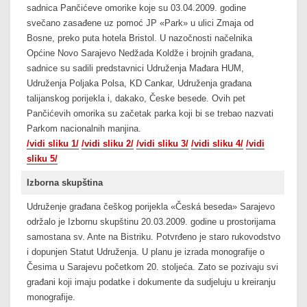
sadnica Pančićeve omorike koje su 03.04.2009. godine
svečano zasađene uz pomoć JP «Park» u ulici Zmaja od
Bosne, preko puta hotela Bristol. U nazočnosti načelnika
Općine Novo Sarajevo Nedžada Koldže i brojnih građana,
sadnice su sadili predstavnici Udruženja Mađara HUM,
Udruženja Poljaka Polsa, KD Cankar, Udruženja građana
talijanskog porijekla i, dakako, Česke besede. Ovih pet
Pančićevih omorika su začetak parka koji bi se trebao nazvati
Parkom nacionalnih manjina.
/vidi sliku 1/
/vidi sliku 2/
/vidi sliku 3/
/vidi sliku 4/
/vidi
sliku 5/
Izborna skupština
Udruženje građana češkog porijekla «Česká beseda» Sarajevo
održalo je Izbornu skupštinu 20.03.2009. godine u prostorijama
samostana sv. Ante na Bistriku. Potvrđeno je staro rukovodstvo
i dopunjen Statut Udruženja. U planu je izrada monografije o
Česima u Sarajevu početkom 20. stoljeća. Zato se pozivaju svi
građani koji imaju podatke i dokumente da sudjeluju u kreiranju
monografije.