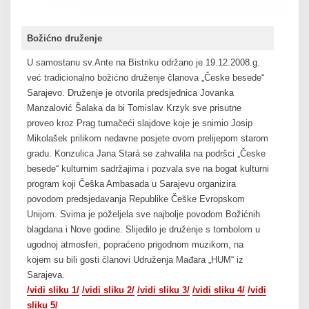
Božićno druženje
U samostanu sv.Ante na Bistriku održano je 19.12.2008.g.
već tradicionalno božićno druženje članova „Česke besede“
Sarajevo. Druženje je otvorila predsjednica Jovanka
Manzalović Šalaka da bi Tomislav Krzyk sve prisutne
proveo kroz Prag tumačeći slajdove koje je snimio Josip
Mikolašek prilikom nedavne posjete ovom prelijepom starom
gradu. Konzulica Jana Stará se zahvalila na podršci „Česke
besede“ kulturnim sadržajima i pozvala sve na bogat kulturni
program koji Češka Ambasada u Sarajevu organizira
povodom predsjedavanja Republike Češke Evropskom
Unijom. Svima je poželjela sve najbolje povodom Božićnih
blagdana i Nove godine. Slijedilo je druženje s tombolom u
ugodnoj atmosferi, popraćeno prigodnom muzikom, na
kojem su bili gosti članovi Udruženja Mađara „HUM“ iz
Sarajeva.
/vidi sliku 1/
/vidi sliku 2/
/vidi sliku 3/
/vidi sliku 4/
/vidi
sliku 5/