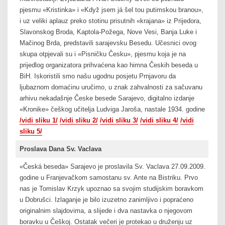
pjesmu «Kristinka» i «Když jsem já šel tou putimskou branou»,
i uz veliki aplauz preko stotinu prisutnih «krajana» iz Prijedora,
Slavonskog Broda, Kaptola-Požega, Nove Vesi, Banja Luke i
Mačinog Brda, predstavili sarajevsku Besedu. Učesnici ovog
skupa otpjevali su i «Pisničku Česku», pjesmu koja je na
prijedlog organizatora prihvaćena kao himna Českih beseda u
BiH. Iskoristili smo našu ugodnu posjetu Prnjavoru da
ljubaznom domaćinu uručimo, u znak zahvalnosti za sačuvanu
arhivu nekadašnje Česke besede Sarajevo, digitalno izdanje
«Kronike» češkog učitelja Ludviga Jaroša, nastale 1934. godine
/vidi sliku 1/
/vidi sliku 2/
/vidi sliku 3/
/vidi sliku 4/
/vidi
sliku 5/
Proslava Dana Sv. Vaclava
«Česká beseda» Sarajevo je proslavila Sv. Vaclava 27.09.2009.
godine u Franjevačkom samostanu sv. Ante na Bistriku. Prvo
nas je Tomislav Krzyk upoznao sa svojim studijskim boravkom
u Dobrušci. Izlaganje je bilo izuzetno zanimljivo i popraćeno
originalnim slajdovima, a slijede i dva nastavka o njegovom
boravku u Češkoj. Ostatak večeri je protekao u druženju uz