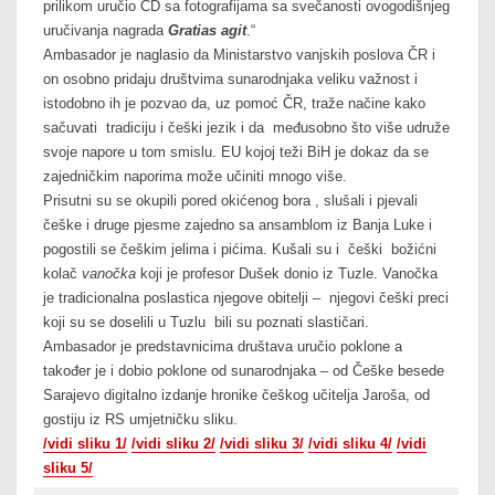
prilikom uručio CD sa fotografijama sa svečanosti ovogodišnjeg
uručivanja nagrada
Gratias agit
.“
Ambasador je naglasio da Ministarstvo vanjskih poslova ČR i
on osobno pridaju društvima sunarodnjaka veliku važnost i
istodobno ih je pozvao da, uz pomoć ČR, traže načine kako
sačuvati tradiciju i češki jezik i da međusobno što više udruže
svoje napore u tom smislu. EU kojoj teži BiH je dokaz da se
zajedničkim naporima može učiniti mnogo više.
Prisutni su se okupili pored okićenog bora , slušali i pjevali
češke i druge pjesme zajedno sa ansamblom iz Banja Luke i
pogostili se češkim jelima i pićima. Kušali su i češki božićni
kolač
vanočka
koji je profesor Dušek donio iz Tuzle. Vanočka
je tradicionalna poslastica njegove obitelji – njegovi češki preci
koji su se doselili u Tuzlu bili su poznati slastičari.
Ambasador je predstavnicima društava uručio poklone a
također je i dobio poklone od sunarodnjaka – od Češke besede
Sarajevo digitalno izdanje hronike češkog učitelja Jaroša, od
gostiju iz RS umjetničku sliku.
/vidi sliku 1/
/vidi sliku 2/
/vidi sliku 3/
/vidi sliku 4/
/vidi
sliku 5/