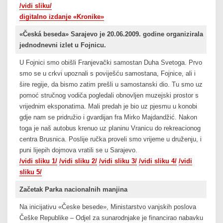
/vidi sliku/
digitalno izdanje «Kronike»
«Česká beseda» Sarajevo je 20.06.2009. godine organizirala
jednodnevni izlet u Fojnicu.
U Fojnici smo obišli Franjevački samostan Duha Svetoga. Prvo
smo se u crkvi upoznali s poviješću samostana, Fojnice, ali i
šire regije, da bismo zatim prešli u samostanski dio. Tu smo uz
pomoć stručnog vodiča pogledali obnovljen muzejski prostor s
vrijednim eksponatima. Mali predah je bio uz pjesmu u konobi
gdje nam se pridružio i gvardijan fra Mirko Majdandžić. Nakon
toga je naš autobus krenuo uz planinu Vranicu do rekreacionog
centra Brusnica. Poslije ručka proveli smo vrijeme u druženju, i
puni lijepih dojmova vratili se u Sarajevo.
/vidi sliku 1/
/vidi sliku 2/
/vidi sliku 3/
/vidi sliku 4/
/vidi
sliku 5/
Začetak Parka nacionalnih manjina
Na inicijativu «Česke besede», Ministarstvo vanjskih poslova
Češke Republike – Odjel za sunarodnjake je financirao nabavku