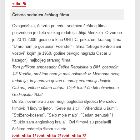
sliku 5/
Četvrta sedmica češkog filma
Ovogodišnja, četvrta po redu, sedmica češkog filma
posvećena je djelu velikog redatelja Jiřija Menzela. Otvorena
je 20.11.2008. godine u kinu UNITIC, prikazom kratkog filma
″Umro nam je gospodin Foerster″ i filma ″Strogo kontrolisani
vozovi″ kojim je 1968. godine osvojio nagradu Oscar u
kategoriji najboljeg stranog filma.
Tom prilikom ambasador Češke Republike u BiH, gospodin
Jiři Kudĕla, pročitao nam je mali odlomak iz Memoara ovog
redatelja, koji upravo govori o samoj ceremoniji dodjele
Oskara, viđene očima autora. Cijeli tekst će biti objavljen u
Godišnjaku 2008.
Do 26. novembra su se mogli pogledati sljedeći Menzelovi
filmovi: ″Hirovito ljeto″, ″Ševe na žici″, ″Vikendica u šumi″,
″Striženo-košeno″, ″Selo moje malo″, ″Jedan trenutak″ i
″Služio sam engleskog kralja″. Ovi filmovi su proslavili
češkog redatelja širom svijeta.
/vidi sliku 1/
/vidi sliku 2/
/vidi sliku 3/