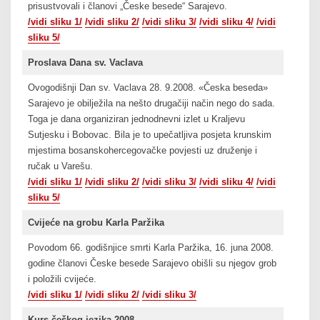
prisustvovali i članovi „Česke besede“ Sarajevo.
/vidi sliku 1/
/vidi sliku 2/
/vidi sliku 3/
/vidi sliku 4/
/vidi
sliku 5/
Proslava Dana sv. Vaclava
Ovogodišnji Dan sv. Vaclava 28. 9.2008. «Česka beseda»
Sarajevo je obilježila na nešto drugačiji način nego do sada.
Toga je dana organiziran jednodnevni izlet u Kraljevu
Sutjesku i Bobovac. Bila je to upečatljiva posjeta krunskim
mjestima bosanskohercegovačke povjesti uz druženje i
ručak u Varešu.
/vidi sliku 1/
/vidi sliku 2/
/vidi sliku 3/
/vidi sliku 4/
/vidi
sliku 5/
Cvijeće na grobu Karla Paržika
Povodom 66. godišnjice smrti Karla Paržika, 16. juna 2008.
godine članovi Česke besede Sarajevo obišli su njegov grob
i položili cvijeće.
/vidi sliku 1/
/vidi sliku 2/
/vidi sliku 3/
Kurs češkog jezika 2008