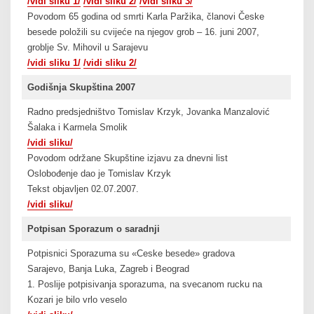
/vidi sliku 1/
/vidi sliku 2/
/vidi sliku 3/
Povodom 65 godina od smrti Karla Paržika, članovi Česke
besede položili su cvijeće na njegov grob – 16. juni 2007,
groblje Sv. Mihovil u Sarajevu
/vidi sliku 1/
/vidi sliku 2/
Godišnja Skupština 2007
Radno predsjedništvo Tomislav Krzyk, Jovanka Manzalović
Šalaka i Karmela Smolik
/vidi sliku/
Povodom održane Skupštine izjavu za dnevni list
Oslobođenje dao je Tomislav Krzyk
Tekst objavljen 02.07.2007.
/vidi sliku/
Potpisan Sporazum o saradnji
Potpisnici Sporazuma su «Ceske besede» gradova
Sarajevo, Banja Luka, Zagreb i Beograd
1. Poslije potpisivanja sporazuma, na svecanom rucku na
Kozari je bilo vrlo veselo