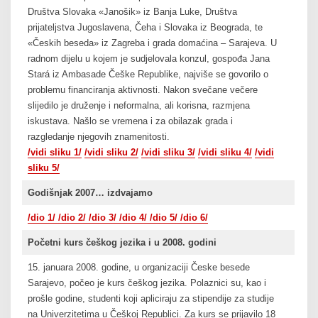
Društva Slovaka «Janošik» iz Banja Luke, Društva
prijateljstva Jugoslavena, Čeha i Slovaka iz Beograda, te
«Českih beseda» iz Zagreba i grada domaćina – Sarajeva. U
radnom dijelu u kojem je sudjelovala konzul, gospođa Jana
Stará iz Ambasade Češke Republike, najviše se govorilo o
problemu financiranja aktivnosti. Nakon svečane večere
slijedilo je druženje i neformalna, ali korisna, razmjena
iskustava. Našlo se vremena i za obilazak grada i
razgledanje njegovih znamenitosti.
/vidi sliku 1/
/vidi sliku 2/
/vidi sliku 3/
/vidi sliku 4/
/vidi
sliku 5/
Godišnjak 2007… izdvajamo
/dio 1/
/dio 2/
/dio 3/
/dio 4/
/dio 5/
/dio 6/
Početni kurs češkog jezika i u 2008. godini
15. januara 2008. godine, u organizaciji Česke besede
Sarajevo, počeo je kurs češkog jezika. Polaznici su, kao i
prošle godine, studenti koji apliciraju za stipendije za studije
na Univerzitetima u Češkoj Republici. Za kurs se prijavilo 18