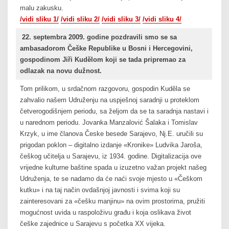
malu zakusku.
/vidi sliku 1/
/vidi sliku 2/
/vidi sliku 3/
/vidi sliku 4/
22. septembra 2009. godine pozdravili smo se sa
ambasadorom Češke Republike u Bosni i Hercegovini,
gospodinom Jiři Kudĕlom
koji se tada pripremao za
odlazak na novu dužnost.
Tom prilikom, u srdačnom razgovoru, gospodin Kudĕla se
zahvalio našem Udruženju na uspješnoj saradnji u proteklom
četverogodišnjem periodu, sa željom da se ta saradnja nastavi i
u narednom periodu. Jovanka Manzalović Šalaka i Tomislav
Krzyk, u ime članova Česke besede Sarajevo, Nj.E. uručili su
prigodan poklon – digitalno izdanje «Kronike» Ludvika Jaroša,
češkog učitelja u Sarajevu, iz 1934. godine. Digitalizacija ove
vrijedne kulturne baštine spada u izuzetno važan projekt našeg
Udruženja, te se nadamo da će naći svoje mjesto u «Češkom
kutku» i na taj način ovdašnjoj javnosti i svima koji su
zainteresovani za «češku manjinu» na ovim prostorima, pružiti
mogućnost uvida u raspoloživu građu i koja oslikava život
češke zajednice u Sarajevu s početka XX vijeka.