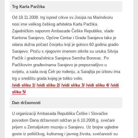
Trg Karla Paržika
Od 19.11.2008. trg ispred crkve sv.Josipa na Marindvoru
nosi ime velikog češkog arhitekta Karla Paržika.
Zajedničkim naporom Ambasade Češke Republike, vlade
Kantona Sarajevo, Općine Centar i Grada Sarajeva tako je
odana dužna počast čovjeku koji je gotovo 60 godina gradio
Sarajevo. Ploču s njegovim imenom otkrile su unuka Silvija
Paržik i gradonačelnica Sarajeva Semiha Borovac. Po
Paržikovim građevinama Sarajevo je prepoznatljivo u
svijetu, a sada ovaj Čeh po rođenju, a Sarajlija po izboru ima
trg u središtu grada kojeg je toliko volio.
/vidi sliku 1/
/vidi sliku 2/
/vidi sliku 3/
/vidi sliku 4/
/vidi
sliku 5/
Dan državnosti
U organizaciji Ambasada Republika Češke i Slovačke
povodom Dana državnosti održan je 6.10.2008.g. svečani
prijem u Zemaljskom muzeju u Sarajevu. Uz brojne ugledne
goste iz političkog, kulturnog i javnog života, svečanosti su