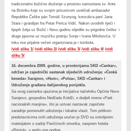
tradicionalno božićno druženje u prostoru samostana sv. Ante
na Bistriku koje su svojim prisustvom uveličali ambasador
Republike Češke pán Tomáš Szunyog, konzulica paní Jana
Stara i gvardijan fra Petar Perica Vidić. Nakon uvodnih riječi i
lijepih želja uz Božić i Novu godinu slijedile su prigodne češke i
druge pjesme uz muzičku pratnju Sonje i Ivana Miloševića. U
toku ove prijatne večeri organizirana je i tombola.
/vidi sliku 1/
/vidi sliku 2/
/vidi sliku 3/
/vidi sliku 4/
/vidi
sliku 5/
16. decembra 2009. godine, u prostorijama SKD «Cankar»,
održan je zajednički sastanak sljedećih udruženja: «Česká
beseda» Sarajevo, «Hum», «Polsa», SKD «Cankar» i
Udruženje građana italijanskog porijekla.
Sa ovog sastanka upućena je inicijativa načelniku Općine Novo
Sarajevo, gospodinu Nedžadu Koldži, o dodjeli imena «Park
nacionalnih manjina», što je ustvari nastavak započete
saradnje pomenutih udruženja i lokalne vlasti. Tom prilikom
predstavnicima ovih udruženja uručen je DVD sa snimljenim
materijalom o sadnji Pančićevih omorika, naspram hotela
«Bristol», u aprilu ove godine.