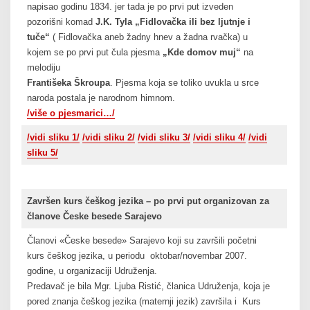
napisao godinu 1834. jer tada je po prvi put izveden
pozorišni komad
J.K. Tyla „Fidlovačka ili bez ljutnje i
tuče“
( Fidlovačka aneb žadny hnev a žadna rvačka) u
kojem se po prvi put čula pjesma
„Kde domov muj“
na
melodiju
Františeka Škroupa
. Pjesma koja se toliko uvukla u srce
naroda postala je narodnom himnom.
/više o pjesmarici…/
/vidi sliku 1/
/vidi sliku 2/
/vidi sliku 3/
/vidi sliku 4/
/vidi
sliku 5/
Završen kurs češkog jezika – po prvi put organizovan za
članove Česke besede Sarajevo
Članovi «Česke besede» Sarajevo koji su završili početni
kurs češkog jezika, u periodu oktobar/novembar 2007.
godine, u organizaciji Udruženja.
Predavač je bila Mgr. Ljuba Ristić, članica Udruženja, koja je
pored znanja češkog jezika (maternji jezik) završila i Kurs