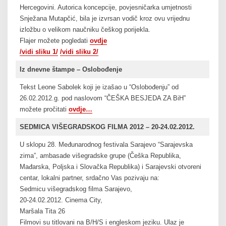
Hercegovini. Autorica koncepcije, povjesničarka umjetnosti
Snježana Mutapčić, bila je izvrsan vodič kroz ovu vrijednu
izložbu o velikom naučniku češkog porijekla.
Flajer možete pogledati
ovdje
/vidi sliku 1/
/v
i
di sliku 2/
Iz dnevne štampe – Oslobođenje
Tekst Leone Sabolek koji je izašao u “Oslobođenju” od
26.02.2012.g. pod naslovom “ČEŠKA BESJEDA ZA BiH”
možete pročitati
ovdje…
SEDMICA VIŠEGRADSKOG FILMA 2012 – 20-24.02.2012.
U sklopu 28. Međunarodnog festivala Sarajevo “Sarajevska
zima”, ambasade višegradske grupe (Češka Republika,
Mađarska, Poljska i Slovačka Republika) i Sarajevski otvoreni
centar, lokalni partner, srdačno Vas pozivaju na:
Sedmicu višegradskog filma Sarajevo,
20-24.02.2012. Cinema City,
Maršala Tita 26
Filmovi su titlovani na B/H/S i engleskom jeziku. Ulaz je