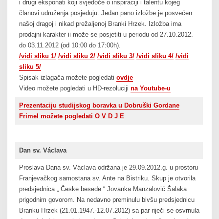
i drugi eksponati koji svjedoče o inspiraciji i talentu kojeg
članovi udruženja posjeduju. Jedan pano izložbe je posvećen
našoj dragoj i nikad prežaljenoj Branki Hrzek. Izložba ima
prodajni karakter ii može se posjetiti u periodu od 27.10.2012.
do 03.11.2012 (od 10:00 do 17:00h).
/vidi sliku 1/
/vidi sliku 2/
/vidi sliku 3/
/vid
i
sliku 4/
/vidi
sliku 5/
Spisak izlagača možete pogledati
ovdje
Video možete pogledati u HD-rezoluciji
na Youtube-u
Prezentaciju studijskog boravka u Dobruški Gordane
Frimel možete pogledati O V D J E
Dan sv. Václava
Proslava Dana sv. Václava održana je 29.09.2012.g. u prostoru
Franjevačkog samostana sv. Ante na Bistriku. Skup je otvorila
predsjednica „ Česke besede “ Jovanka Manzalović Šalaka
prigodnim govorom. Na nedavno preminulu bivšu predsjednicu
Branku Hrzek (21.01.1947.-12.07.2012) sa par riječi se osvrnula