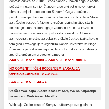
dopredsjednica za kulturu Leona Sabolek, nakon čega je odana
počast minutom šutnje. Članovima se prvi put u novoj funkciji
obratio zamjenik ambasadora Slavomír Goga zadužen za
politiku, medije i kulturu i, nakon odlaska konzulice Jane Stare,
za „ Česku besedu “. Njemu je uručen reprint knjižice starih
čeških pjesama. Nakon toga je Gordana Frimel na izuzetno
zanimljiv način dočarala svoj studijski boravak u Dobruški i
zainteresirala prisutne za odlazak u školu češkog jezika koju u
tom gradu svakoga ljeta organizira Karlov univerzitet iz Praga.
Članovima je podijeljen najnoviji broj Informatora, a proslava je
završila druženjem u ugodnoj atmosferi.
/vidi sliku 1/
/vidi sliku 2/
/vidi sliku 3/
/vidi sliku 4/
NO COMENT!!! “ČEH RODJENJEM SARAJLIJA
OPREDJELJENJEM” 04.10.2012.
/vidi sliku 1/
/vidi sliku 2/
Učešće Web-sajta „Česke besede“ Sarajevo na natjecanju
za nagradu Web Award.Me 2012
Web-sajt „Česke besede“ Sarajevo učestvuje ove godine u