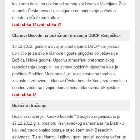
koju smo dobili na poklon od samog književnika Valerijana Žuje
za našu Česku besedu, zasigurno će naći svoje počasno
mjesto u «Češkom kutku».
/vidi sliku 1/
/vidi sliku 2/
Članovi Besede na božićnom druženju DBČP «Snješka»
18.12.2012. godine u svojim prostorijama DBČP «Snješka»
upriličilo je za svoje članove i goste prigodno obilježavanje
Božića i Nove godine. Ugodnu atmosferu pretprazničkog
raspoloženja upotpunili su stihovi božićnih pjesama koje je
pročitala Sadžida Majstorović, a uz neizostavnu tombolu,
zakusku i zdravicu, i članovi Česke besede Sarajevo proveli su
ugodnu večer sa svojim domaćinima, članovima «Snješke».
/vidi sliku 1/
Božićno druženje
Božićno druženje „ Česke besede “ Sarajevo organizirano je
17.12.2012.g. u prostoru Franjevačkog samostana na Bistriku
koji već tradicionalno postaje stjecištem svih Besedinih
aktivnosti. Tu su članovi i njihovi gosti proveli ugodnu večer uz