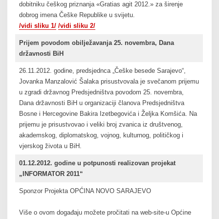
dobitniku češkog priznanja «Gratias agit 2012.» za širenje
dobrog imena Češke Republike u svijetu.
/vidi sliku 1/
/vidi sliku 2/
Prijem povodom obilježavanja 25. novembra, Dana
državnosti BiH
26.11.2012. godine, predsjednca „Češke besede Sarajevo“,
Jovanka Manzalović Šalaka prisustvovala je svečanom prijemu
u zgradi državnog Predsjedništva povodom 25. novembra,
Dana državnosti BiH u organizaciji članova Predsjedništva
Bosne i Hercegovine Bakira Izetbegovića i Željka Komšića. Na
prijemu je prisustvovao i veliki broj zvanica iz društvenog,
akademskog, diplomatskog, vojnog, kulturnog, političkog i
vjerskog života u BiH.
01.12.2012. godine u potpunosti realizovan projekat
„INFORMATOR 2011“
Sponzor Projekta OPĆINA NOVO SARAJEVO
Više o ovom događaju možete pročitati na web-site-u Općine