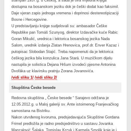
štampan 1937.g. u Češkoj, a sada je ova vrijedna knjiga
dostupna na bosanskom jeziku dok je češki dodat kao faksimil.
Daje vjeran zapis jednoga vremena i doprinosi destereotipizaciji
Bosne i Hercegovine.
U predstavljanju knjige sudjelovali su: ambasador Češke
Republike pan Tomáš Szunyog, direktor Izdavačke kuće Rabic
Goran Mikulić, urednica i lektorica bosanskog jezika Nada
Salom, urednik izdanja Zlatan Hrenovica, prof.dr. Enver Kazaz i
putopisac Slobodan Stajić. Treba napomenuti da je lektorica
češkog jezika bila konzulica Jana Stará. U muzičkom dijelu
nastupila je solistica Dejana Hršum izvodeći pjesme Antonina
Dvořáka uz klavirsku pratnju Zorana Jovanovića.
/vidi sliku 1/
/vidi sliku 2/
Skupština Česke besede
Redovna skupština „ Česke besede “ Sarajevo održana je
12.05.2012.g. u Maloj galeriji sv. Ante istoimenog Franjevačkog
samostana na Bistriku.
Nakon utvrđenog kvoruma, predsjedavajuća Skupštine Gordana
Frimel predložila je radno predsjedništvo u sastavu Jovanka
Manzalović Šalaka, Tomislav Krzyk i Karmela Smolik koje je i