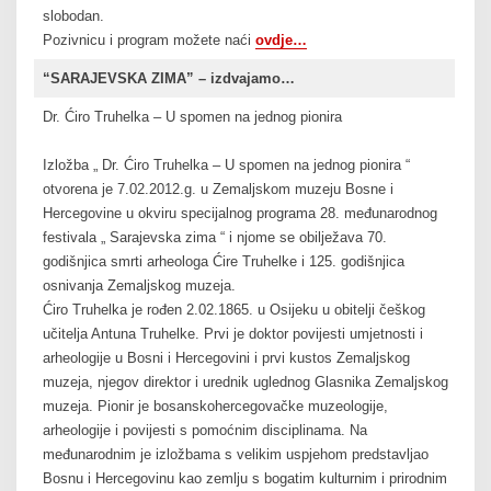
slobodan.
Pozivnicu i program možete naći
ovdje…
“SARAJEVSKA ZIMA” – izdvajamo…
Dr. Ćiro Truhelka – U spomen na jednog pionira
Izložba „ Dr. Ćiro Truhelka – U spomen na jednog pionira “
otvorena je 7.02.2012.g. u Zemaljskom muzeju Bosne i
Hercegovine u okviru specijalnog programa 28. međunarodnog
festivala „ Sarajevska zima “ i njome se obilježava 70.
godišnjica smrti arheologa Ćire Truhelke i 125. godišnjica
osnivanja Zemaljskog muzeja.
Ćiro Truhelka je rođen 2.02.1865. u Osijeku u obitelji češkog
učitelja Antuna Truhelke. Prvi je doktor povijesti umjetnosti i
arheologije u Bosni i Hercegovini i prvi kustos Zemaljskog
muzeja, njegov direktor i urednik uglednog Glasnika Zemaljskog
muzeja. Pionir je bosanskohercegovačke muzeologije,
arheologije i povijesti s pomoćnim disciplinama. Na
međunarodnim je izložbama s velikim uspjehom predstavljao
Bosnu i Hercegovinu kao zemlju s bogatim kulturnim i prirodnim