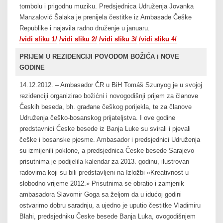
tombolu i prigodnu muziku. Predsjednica Udruženja Jovanka
Manzalović Šalaka je prenijela čestitke iz Ambasade Češke
Republike i najavila radno druženje u januaru.
/vidi sliku 1/
/vidi sliku 2/
/vidi sliku 3/
/vidi sliku 4/
PRIJEM U REZIDENCIJI POVODOM BOŽIĆA i NOVE
GODINE
14.12.2012. – Ambasador ČR u BiH Tomáš Szunyog je u svojoj
rezidenciji organizirao božićni i novogodišnji prijem za članove
Českih beseda, bh. građane češkog porijekla, te za članove
Udruženja češko-bosanskog prijateljstva. I ove godine
predstavnici Česke besede iz Banja Luke su svirali i pjevali
češke i bosanske pjesme. Ambasador i predsjednici Udruženja
su izmijenili poklone, a predsjednica Česke besede Sarajevo
prisutnima je podijelila kalendar za 2013. godinu, ilustrovan
radovima koji su bili predstavljeni na Izložbi «Kreativnost u
slobodno vrijeme 2012.» Prisutnima se obratio i zamjenik
ambasadora Slavomir Goga sa željom da u idućoj godini
ostvarimo dobru saradnju, a ujedno je uputio čestitke Vladimiru
Blahi, predsjedniku Česke besede Banja Luka, ovogodišnjem