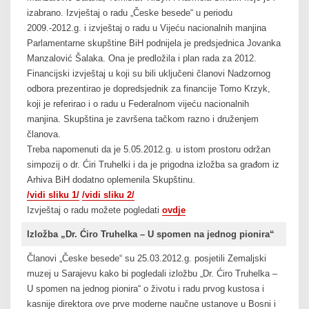
izabrano. Izvještaj o radu „Česke besede“ u periodu
2009.-2012.g. i izvještaj o radu u Vijeću nacionalnih manjina
Parlamentarne skupštine BiH podnijela je predsjednica Jovanka
Manzalović Šalaka. Ona je predložila i plan rada za 2012.
Financijski izvještaj u koji su bili uključeni članovi Nadzornog
odbora prezentirao je dopredsjednik za financije Tomo Krzyk,
koji je referirao i o radu u Federalnom vijeću nacionalnih
manjina. Skupština je završena tačkom razno i druženjem
članova.
Treba napomenuti da je 5.05.2012.g. u istom prostoru održan
simpozij o dr. Ćiri Truhelki i da je prigodna izložba sa građom iz
Arhiva BiH dodatno oplemenila Skupštinu.
/vidi sliku 1/
/vidi sliku 2/
Izvještaj o radu možete pogledati
ovdje
Izložba „Dr. Ćiro Truhelka – U spomen na jednog pionira“
Članovi „Česke besede“ su 25.03.2012.g. posjetili Zemaljski
muzej u Sarajevu kako bi pogledali izložbu „Dr. Ćiro Truhelka –
U spomen na jednog pionira“ o životu i radu prvog kustosa i
kasnije direktora ove prve moderne naučne ustanove u Bosni i