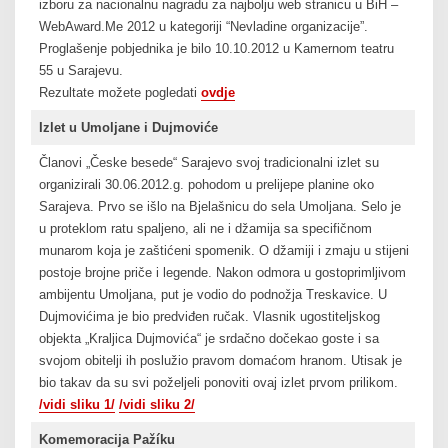
izboru za nacionalnu nagradu za najbolju web stranicu u BiH –
WebAward.Me 2012 u kategoriji “Nevladine organizacije”.
Proglašenje pobjednika je bilo 10.10.2012 u Kamernom teatru
55 u Sarajevu.
Rezultate možete pogledati
ovdje
Izlet u Umoljane i Dujmoviće
Članovi „Česke besede“ Sarajevo svoj tradicionalni izlet su
organizirali 30.06.2012.g. pohodom u prelijepe planine oko
Sarajeva. Prvo se išlo na Bjelašnicu do sela Umoljana. Selo je
u proteklom ratu spaljeno, ali ne i džamija sa specifičnom
munarom koja je zaštićeni spomenik. O džamiji i zmaju u stijeni
postoje brojne priče i legende. Nakon odmora u gostoprimljivom
ambijentu Umoljana, put je vodio do podnožja Treskavice. U
Dujmovićima je bio predviđen ručak. Vlasnik ugostiteljskog
objekta „Kraljica Dujmovića“ je srdačno dočekao goste i sa
svojom obitelji ih poslužio pravom domaćom hranom. Utisak je
bio takav da su svi poželjeli ponoviti ovaj izlet prvom prilikom.
/vidi sliku 1/
/vidi sliku 2/
Komemoracija Pažíku