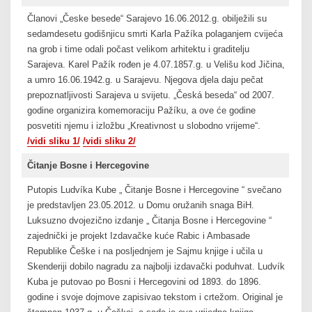
Članovi „Česke besede“ Sarajevo 16.06.2012.g. obilježili su
sedamdesetu godišnjicu smrti Karla Pažíka polaganjem cvijeća
na grob i time odali počast velikom arhitektu i graditelju
Sarajeva. Karel Pažík rođen je 4.07.1857.g. u Velišu kod Jičina,
a umro 16.06.1942.g. u Sarajevu. Njegova djela daju pečat
prepoznatljivosti Sarajeva u svijetu. „Česká beseda“ od 2007.
godine organizira komemoraciju Pažíku, a ove će godine
posvetiti njemu i izložbu „Kreativnost u slobodno vrijeme“.
/vidi sliku 1/
/vidi sliku 2/
Čitanje Bosne i Hercegovine
Putopis Ludvíka Kube „ Čitanje Bosne i Hercegovine “ svečano
je predstavljen 23.05.2012. u Domu oružanih snaga BiH.
Luksuzno dvojezično izdanje „ Čitanja Bosne i Hercegovine “
zajednički je projekt Izdavačke kuće Rabic i Ambasade
Republike Češke i na posljednjem je Sajmu knjige i učila u
Skenderiji dobilo nagradu za najbolji izdavački poduhvat. Ludvík
Kuba je putovao po Bosni i Hercegovini od 1893. do 1896.
godine i svoje dojmove zapisivao tekstom i crtežom. Original je