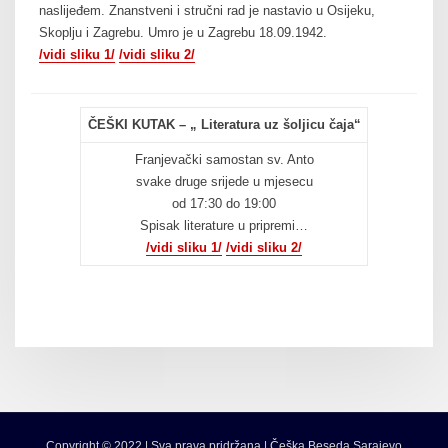
naslijeđem. Znanstveni i stručni rad je nastavio u Osijeku,
Skoplju i Zagrebu. Umro je u Zagrebu 18.09.1942.
/vidi sliku 1/
/vidi sliku 2/
ČEŠKI KUTAK – „ Literatura uz šoljicu čaja“
Franjevački samostan sv. Anto
svake druge srijede u mjesecu
od 17:30 do 19:00
Spisak literature u pripremi…
/vidi sliku 1/
/vidi sliku 2/
Copyright © 2022 | Sva prava pridržana | Češka Beseda Sarajevo