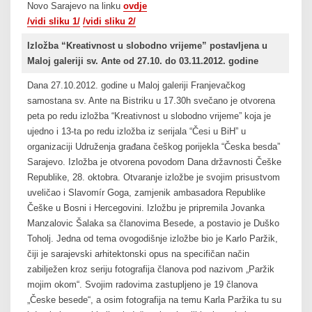
Novo Sarajevo na linku
ovdje
/vidi sliku 1/
/vidi sliku 2/
Izložba “Kreativnost u slobodno vrijeme” postavljena u
Maloj galeriji sv. Ante od 27.10. do 03.11.2012. godine
Dana 27.10.2012. godine u Maloj galeriji Franjevačkog
samostana sv. Ante na Bistriku u 17.30h svečano je otvorena
peta po redu izložba “Kreativnost u slobodno vrijeme” koja je
ujedno i 13-ta po redu izložba iz serijala “Česi u BiH” u
organizaciji Udruženja građana češkog porijekla “Česka besda”
Sarajevo. Izložba je otvorena povodom Dana državnosti Češke
Republike, 28. oktobra. Otvaranje izložbe je svojim prisustvom
uveličao i Slavomír Goga, zamjenik ambasadora Republike
Češke u Bosni i Hercegovini. Izložbu je pripremila Jovanka
Manzalovic Šalaka sa članovima Besede, a postavio je Duško
Toholj. Jedna od tema ovogodišnje izložbe bio je Karlo Paržik,
čiji je sarajevski arhitektonski opus na specifičan način
zabilježen kroz seriju fotografija članova pod nazivom „Paržik
mojim okom“. Svojim radovima zastupljeno je 19 članova
„Česke besede“, a osim fotografija na temu Karla Paržika tu su