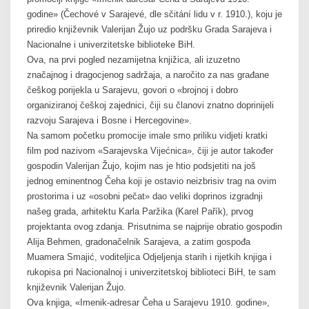
godine» (Čechové v Sarajevé, dle sčitání lidu v r. 1910.), koju je
priredio književnik Valerijan Žujo uz podršku Grada Sarajeva i
Nacionalne i univerzitetske biblioteke BiH.
Ova, na prvi pogled nezamijetna knjižica, ali izuzetno
značajnog i dragocjenog sadržaja, a naročito za nas građane
češkog porijekla u Sarajevu, govori o «brojnoj i dobro
organiziranoj češkoj zajednici, čiji su članovi znatno doprinijeli
razvoju Sarajeva i Bosne i Hercegovine».
Na samom početku promocije imale smo priliku vidjeti kratki
film pod nazivom «Sarajevska Vijećnica», čiji je autor također
gospodin Valerijan Žujo, kojim nas je htio podsjetiti na još
jednog eminentnog Čeha koji je ostavio neizbrisiv trag na ovim
prostorima i uz «osobni pečat» dao veliki doprinos izgradnji
našeg grada, arhitektu Karla Paržika (Karel Pařík), prvog
projektanta ovog zdanja. Prisutnima se najprije obratio gospodin
Alija Behmen, gradonačelnik Sarajeva, a zatim gospođa
Muamera Smajić, voditeljica Odjeljenja starih i rijetkih knjiga i
rukopisa pri Nacionalnoj i univerzitetskoj biblioteci BiH, te sam
književnik Valerijan Žujo.
Ova knjiga, «Imenik-adresar Čeha u Sarajevu 1910. godine»,